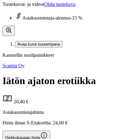
Tuotekuvat- ja videot
Ohita tuotekuva
Asiakasomistaja-alennus
-15 %
Avaa kuva suurempana
Karusellin nuolipainikkeet
Scanria Oy
Iätön ajaton erotiikka
20,40 €
Asiakasomistajahinta
Hinta ilman S-Etukorttia:
24,00 €
Verkkokaupan hinta