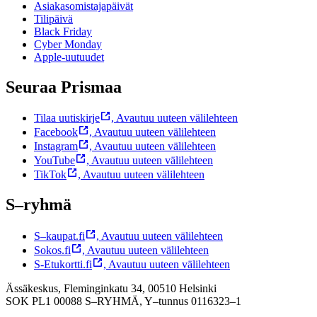
Asiakasomistajapäivät
Tilipäivä
Black Friday
Cyber Monday
Apple-uutuudet
Seuraa Prismaa
Tilaa uutiskirje
,
Avautuu uuteen välilehteen
Facebook
,
Avautuu uuteen välilehteen
Instagram
,
Avautuu uuteen välilehteen
YouTube
,
Avautuu uuteen välilehteen
TikTok
,
Avautuu uuteen välilehteen
S–ryhmä
S–kaupat.fi
,
Avautuu uuteen välilehteen
Sokos.fi
,
Avautuu uuteen välilehteen
S-Etukortti.fi
,
Avautuu uuteen välilehteen
Ässäkeskus, Fleminginkatu 34, 00510 Helsinki
SOK PL1 00088 S–RYHMÄ,
Y–tunnus 0116323–1