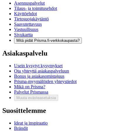
Asennuspalvelut
Tilaus- ja toimitusehdot
Käyttöehdot
Tietosuojakäytäntö
Saavutettavuus
Vastuullisuus
Sivukartta
Mitä pidät Prisma.fi-verkkokaupasta?
Asiakaspalvelu
Usein kysytyt kysymykset
Ota yhteyttä asiakaspalveluun
Bonus ja asiakasomistajuus
Prisma-myymälöiden yhteystiedot
Mikä on Prisma?
Palvelut Prismassa
Muuta evästeasetuksia
Suosittelemme
Ideat ja inspiraatio
Brändit