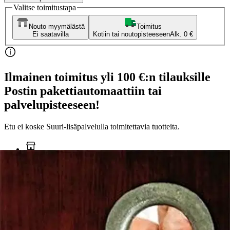
Valitse toimitustapa
Nouto myymälästä
Toimitus
Ei saatavilla
Kotiin tai noutopisteeseen
Alk. 0 €
Ilmainen toimitus yli 100 €:n tilauksille
Postin pakettiautomaattiin tai
palvelupisteeseen!
Etu ei koske Suuri‑lisäpalvelulla toimitettavia tuotteita.
Tarkista myymäläsaatavuus
Ei saatavilla