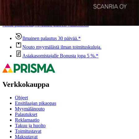
Ovatko tuotetiedot riittävät? Jos tuotetiedoissa on puutteita tai niitä
voisi muuten parantaa, anna palautetta.
Anna palautetta
,
Avautuu uuteen välilehteen
Ilmainen palautus 30 päivää.*
Nouto myymälästä ilman toimituskuluja.
Asiakasomistajalle Bonusta jopa 5 %.*
Verkkokauppa
Ohjeet
Ensitilaajan pikaopas
Myymälänouto
Palautukset
Reklamaatio
Takuu ja huolto
Toimitustavat
Maksutavat