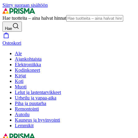
Siirry suoraan sisältöön
Hae tuotteita – aina halvat hinnat
Hae
Ostoskori
Ale
Ajankohtaista
Elektroniikka
Kodinkoneet
Kirjat
Koti
Muoti
Lelut ja lastentarvikkeet
Urheilu ja vapaa-aika
Piha ja puutarha
Remontointi
Autoilu
Kauneus ja hyvinvointi
Lemmikit