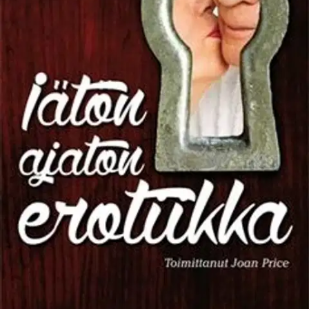
Tuotekuvaus
Uraauurtava, kutkuttava ja kiihottava Iätön, ajaton erotiikka on
pullollaan eroottisia tarinoita, joihin seniori-ikäiset voivat samaistua.
Jotkin tarinoista ovat täynnä hellyyttä ja rakkautta, toiset taas rosoisia
ja kieroutuneita. Mutta harrastivatpa kertomusten henkilöt seksiä
itsekseen tai hekumoivatpa he kumppanin kanssa, jota he ovat
rakastaneet vuosikymmeniä, tai harrastivatpa he satunnaista seksiä
tutun tai tuntemattoman kanssa, jokainen tarina saa taatusti minkä
tahansa ikäisen lukijan pulssin kiihtymään.
Ominaisuudet
Oletko tyytyväinen tuotetietoihin?