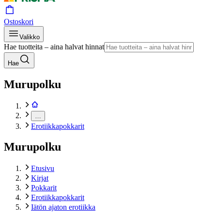
Ostoskori
Valikko
Hae tuotteita – aina halvat hinnat
Hae
Murupolku
…
Erotiikkapokkarit
Murupolku
Etusivu
Kirjat
Pokkarit
Erotiikkapokkarit
Iätön ajaton erotiikka