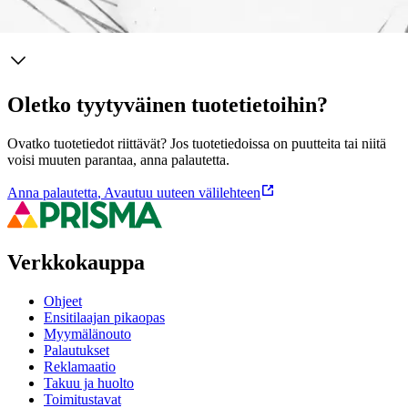
Ominaisuudet
Oletko tyytyväinen tuotetietoihin?
Ovatko tuotetiedot riittävät? Jos tuotetiedoissa on puutteita tai niitä
voisi muuten parantaa, anna palautetta.
Anna palautetta
,
Avautuu uuteen välilehteen
Verkkokauppa
Ohjeet
Ensitilaajan pikaopas
Myymälänouto
Palautukset
Reklamaatio
Takuu ja huolto
Toimitustavat