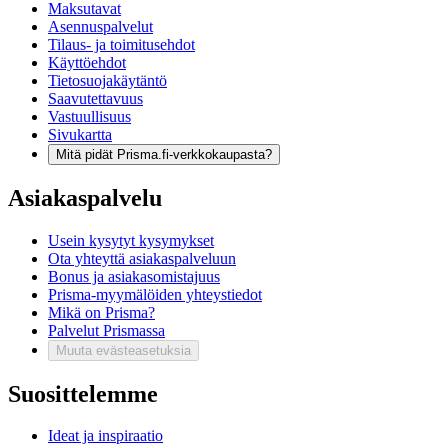
Maksutavat
Asennuspalvelut
Tilaus- ja toimitusehdot
Käyttöehdot
Tietosuojakäytäntö
Saavutettavuus
Vastuullisuus
Sivukartta
Mitä pidät Prisma.fi-verkkokaupasta?
Asiakaspalvelu
Usein kysytyt kysymykset
Ota yhteyttä asiakaspalveluun
Bonus ja asiakasomistajuus
Prisma-myymälöiden yhteystiedot
Mikä on Prisma?
Palvelut Prismassa
Muuta evästeasetuksia
Suosittelemme
Ideat ja inspiraatio