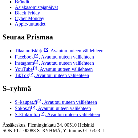
Brändit
Asiakasomistajapäivät
Black Friday
Cyber Monday
Apple-uutuudet
Seuraa Prismaa
Tilaa uutiskirje
,
Avautuu uuteen välilehteen
Facebook
,
Avautuu uuteen välilehteen
Instagram
,
Avautuu uuteen välilehteen
YouTube
,
Avautuu uuteen välilehteen
TikTok
,
Avautuu uuteen välilehteen
S–ryhmä
S–kaupat.fi
,
Avautuu uuteen välilehteen
Sokos.fi
,
Avautuu uuteen välilehteen
S-Etukortti.fi
,
Avautuu uuteen välilehteen
Ässäkeskus, Fleminginkatu 34, 00510 Helsinki
SOK PL1 00088 S–RYHMÄ,
Y–tunnus 0116323–1