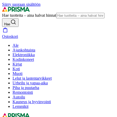
Siirry suoraan sisältöön
Hae tuotteita – aina halvat hinnat
Hae
Ostoskori
Ale
Ajankohtaista
Elektroniikka
Kodinkoneet
Kirjat
Koti
Muoti
Lelut ja lastentarvikkeet
Urheilu ja vapaa-aika
Piha ja puutarha
Remontointi
Autoilu
Kauneus ja hyvinvointi
Lemmikit