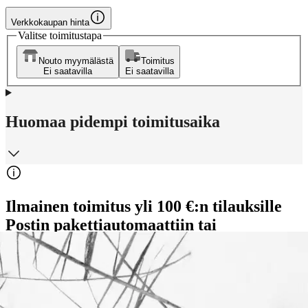
Verkkokaupan hinta
Valitse toimitustapa
Nouto myymälästä
Toimitus
Ei saatavilla
Ei saatavilla
Huomaa pidempi toimitusaika
Ilmainen toimitus yli 100 €:n tilauksille
Postin pakettiautomaattiin tai
palvelupisteeseen!
Etu ei koske Suuri‑lisäpalvelulla toimitettavia tuotteita.