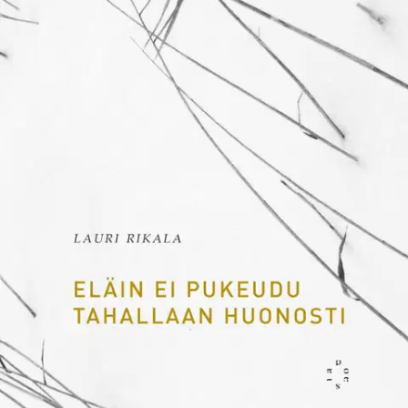
Tarkista myymäläsaatavuus
Ei saatavilla
Tuotekuvaus
Eläin ei pukeudu tahallaan huonosti on jyväskyläläisen Lauri
Rikalan aforismikokoelma, joka liikehtii yksinäisyyden, uskon ja
todellisen bermudankolmiossa arvaamattomasti tarkennellen.
Rikalan komiikka on mustaa, mutta yhtä väkeviä ovat myös hänen
valonsävyiset läsnäolotodistuksensa. Tässä kontrastissa piirtyvät
esiin filosofin, lyyrikon ja ulkopuolisen havainnot maailmasta, joka
ajaa samaan vieraantuneisuuteen yhä useammat meistä.