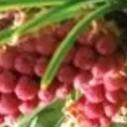
sa, elät, näet, koet, aistit eri asioita. Mutta minä tarkoitan sellaista löy
uksesi kanssa. Toivon, että Jumala puhuu sinulle tämän kirjan kautta ja e
yttä. Ei Jumala halua meitä kiusata, vaan Jumalan tahto on, että oppisi
i psalmit ja Elämäni löytöjä kertovat hengellisestä kasvusta ja elämäst
oisi muuten parantaa, anna palautetta.