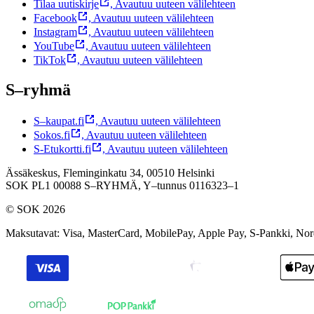
Tilaa uutiskirje
,
Avautuu uuteen välilehteen
Facebook
,
Avautuu uuteen välilehteen
Instagram
,
Avautuu uuteen välilehteen
YouTube
,
Avautuu uuteen välilehteen
TikTok
,
Avautuu uuteen välilehteen
S–ryhmä
S–kaupat.fi
,
Avautuu uuteen välilehteen
Sokos.fi
,
Avautuu uuteen välilehteen
S-Etukortti.fi
,
Avautuu uuteen välilehteen
Ässäkeskus, Fleminginkatu 34, 00510 Helsinki
SOK PL1 00088 S–RYHMÄ,
Y–tunnus 0116323–1
© SOK 2026
Maksutavat
:
Visa, MasterCard, MobilePay, Apple Pay, S-Pankki, No