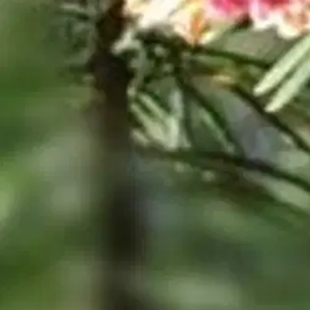
Asiakasomistajalle Bonusta jopa 5 %.*
Verkkokauppa
Ohjeet
Ensitilaajan pikaopas
Myymälänouto
Palautukset
Reklamaatio
Takuu ja huolto
Toimitustavat
Maksutavat
Asennuspalvelut
Tilaus- ja toimitusehdot
Käyttöehdot
Tietosuojakäytäntö
Saavutettavuus
Vastuullisuus
Sivukartta
Mitä pidät Prisma.fi-verkkokaupasta?