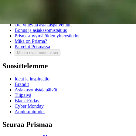
Asiakaspalvelu
Usein kysytyt kysymykset
Ota yhteyttä asiakaspalveluun
Bonus ja asiakasomistajuus
Prisma-myymälöiden yhteystiedot
Mikä on Prisma?
Palvelut Prismassa
Muuta evästeasetuksia
Suosittelemme
Ideat ja inspiraatio
Brändit
Asiakasomistajapäivät
Tilipäivä
Black Friday
Cyber Monday
Apple-uutuudet
Seuraa Prismaa