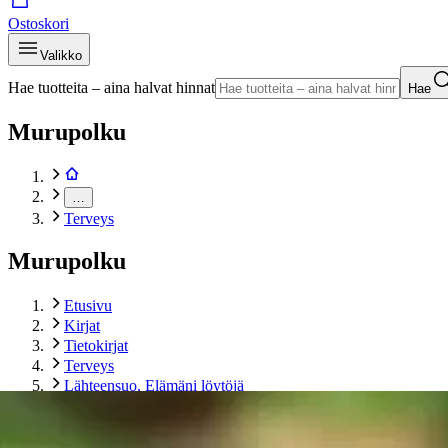
Ostoskori
Valikko
Hae tuotteita – aina halvat hinnat
Hae
Murupolku
…
Terveys
Murupolku
Etusivu
Kirjat
Tietokirjat
Terveys
Lähteensuo, Elämäni löytöjä
Tuotekuvat- ja videot
Ohita tuotekuva