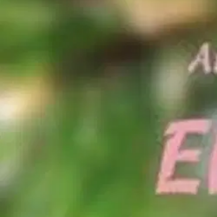
Asiakasomistaja-alennus
-15 %
Avaa kuva suurempana
Karusellin nuolipainikkeet
Mediapinta
Lähteensuo, Elämäni löytöjä
14,58 €
Asiakasomistajahinta
Hinta ilman S-Etukorttia:
17,15 €
Verkkokaupan hinta
Valitse toimitustapa