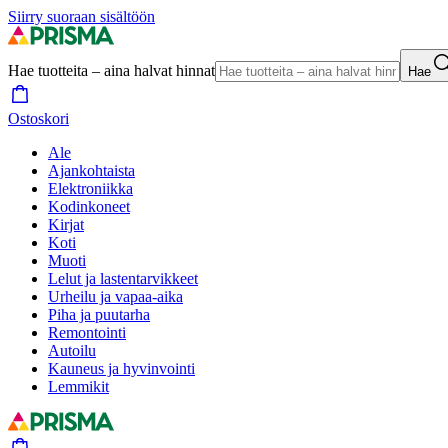
Siirry suoraan sisältöön
Hae tuotteita – aina halvat hinnat
Hae
Ostoskori
Ale
Ajankohtaista
Elektroniikka
Kodinkoneet
Kirjat
Koti
Muoti
Lelut ja lastentarvikkeet
Urheilu ja vapaa-aika
Piha ja puutarha
Remontointi
Autoilu
Kauneus ja hyvinvointi
Lemmikit