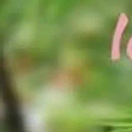
Nouto myymälästä
Toimitus
Ei saatavilla
Kotiin tai noutopisteeseen
Alk. 0 €
Ilmainen toimitus yli 100 €:n tilauksille Po
Etu ei koske Suuri‑lisäpalvelulla toimitettavia tuotteita.
Tarkista myymäläsaatavuus
Ei saatavilla
Tuotekuvaus