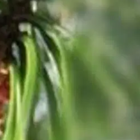
tämistä, että sinä alkaisit elää ilman pelkoja, että sinun sisäinen minäsi
ttä ottaisimme Jumalan sanasta todella vaarin.
Sillä sana on kirjoitettu
mme tuntemaan Hänet ja kunnioittamaan Häntä, sekä löytämään sisäisen
ä vaikeuksien keskellä, sekä löydöistä elämän tiellä.