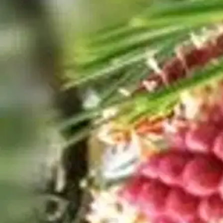
Oletko koskaan miettinyt, kuinka voisit löytää itsesi? Sinähän olet olemas
tai olemuksesi ei olisi ristiriidassa sinun fyysisen ja psyykkisen olem
meille siksi, että sen turvin kilvoittelemme kotiin ilman lakihenkisy
rauhan elämäämme. Tämä kirja on kahden kirjan sarjasta toinen. Elämän
Näytä lisää
tuotekuvausta
Ominaisuudet
Oletko tyytyväinen tuotetietoihin?
Ovatko tuotetiedot riittävät? Jos tuotetiedoissa on puutteita tai niitä v
Anna palautetta
,
Avautuu uuteen välilehteen
Ilmainen palautus 30 päivää.*
Nouto myymälästä ilman toimituskuluja.