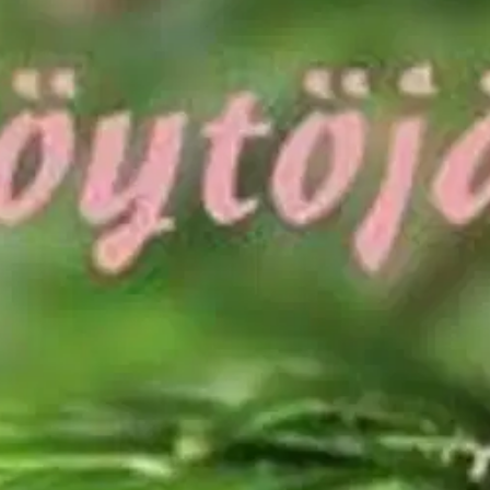
stin pakettiautomaattiin tai palvelupisteesee