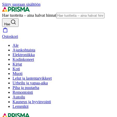
Siirry suoraan sisältöön
Hae tuotteita – aina halvat hinnat
Hae
Ostoskori
Ale
Ajankohtaista
Elektroniikka
Kodinkoneet
Kirjat
Koti
Muoti
Lelut ja lastentarvikkeet
Urheilu ja vapaa-aika
Piha ja puutarha
Remontointi
Autoilu
Kauneus ja hyvinvointi
Lemmikit