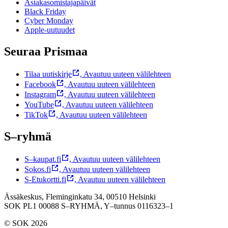
Asiakasomistajapäivät
Black Friday
Cyber Monday
Apple-uutuudet
Seuraa Prismaa
Tilaa uutiskirje
,
Avautuu uuteen välilehteen
Facebook
,
Avautuu uuteen välilehteen
Instagram
,
Avautuu uuteen välilehteen
YouTube
,
Avautuu uuteen välilehteen
TikTok
,
Avautuu uuteen välilehteen
S–ryhmä
S–kaupat.fi
,
Avautuu uuteen välilehteen
Sokos.fi
,
Avautuu uuteen välilehteen
S-Etukortti.fi
,
Avautuu uuteen välilehteen
Ässäkeskus, Fleminginkatu 34, 00510 Helsinki
SOK PL1 00088 S–RYHMÄ,
Y–tunnus 0116323–1
© SOK 2026