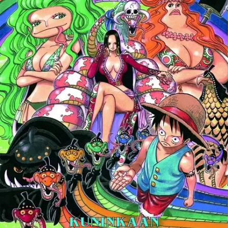
Ei saatavilla
Tuotekuvaus
One Piece 53: Kuninkaan ainesta OlYli 320 miljoonaa myytyä One
piece -kirjaa! Mielikuvituksellinen maailma ja vahva hahmogalleria
ovat tämän vauhdikkaan ja humoristisen merirosvoseikkailun
vahvuuksia. Olkihattupiraatit ovat harvinaisen tiukassa tilanteessa
jouduttuaan kontra-amiraali Kizarun sekä pasifista-kyborgien
ahdistamiksi. Kaikkein kiperin koettelemus on kuitenkin vasta
alkamassa. Kaapparilordi Bartholomew Kumalla on omat
suunnitelmansa Luffyn ja muiden varalle! Ikäsuositus: 12+