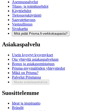
Asennuspalvelut
Tilaus- ja toimitusehdot
Käyttöehdot
Tietosuojakäytäntö
Saavutettavuus
Vastuullisuus
Sivukartta
Mitä pidät Prisma.fi-verkkokaupasta?
Asiakaspalvelu
Usein kysytyt kysymykset
Ota yhteyttä asiakaspalveluun
Bonus ja asiakasomistajuus
Prisma-myymälöiden yhteystiedot
Mikä on Prisma?
Palvelut Prismassa
Muuta evästeasetuksia
Suosittelemme
Ideat ja inspiraatio
Brändit