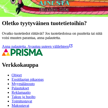
Ominaisuudet
Oletko tyytyväinen tuotetietoihin?
Ovatko tuotetiedot riittävät? Jos tuotetiedoissa on puutteita tai niitä
voisi muuten parantaa, anna palautetta.
Anna palautetta
,
Avautuu uuteen välilehteen
Verkkokauppa
Ohjeet
Ensitilaajan pikaopas
Myymälänouto
Palautukset
Reklamaatio
Takuu ja huolto
Toimitustavat
Maksutavat