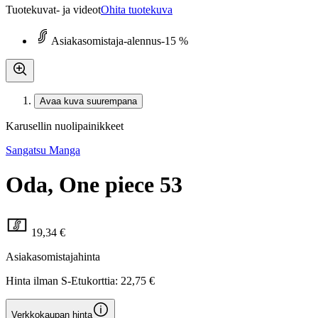
Tuotekuvat- ja videot
Ohita tuotekuva
Asiakasomistaja-alennus
-15 %
Avaa kuva suurempana
Karusellin nuolipainikkeet
Sangatsu Manga
Oda, One piece 53
19,34 €
Asiakasomistajahinta
Hinta ilman S-Etukorttia:
22,75 €
Verkkokaupan hinta