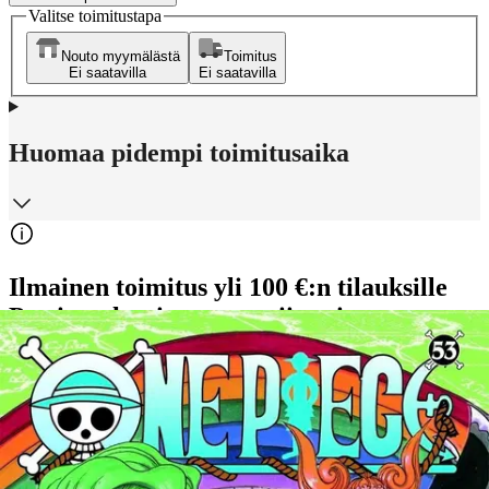
Valitse toimitustapa
Nouto myymälästä
Toimitus
Ei saatavilla
Ei saatavilla
Huomaa pidempi toimitusaika
Ilmainen toimitus yli 100 €:n tilauksille
Postin pakettiautomaattiin tai
palvelupisteeseen!
Etu ei koske Suuri‑lisäpalvelulla toimitettavia tuotteita.
Tarkista myymäläsaatavuus