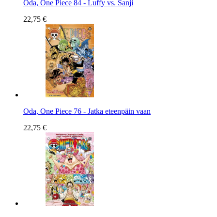
Oda, One Piece 84 - Luffy vs. Sanji
22,75 €
Oda, One Piece 76 - Jatka eteenpäin vaan
22,75 €