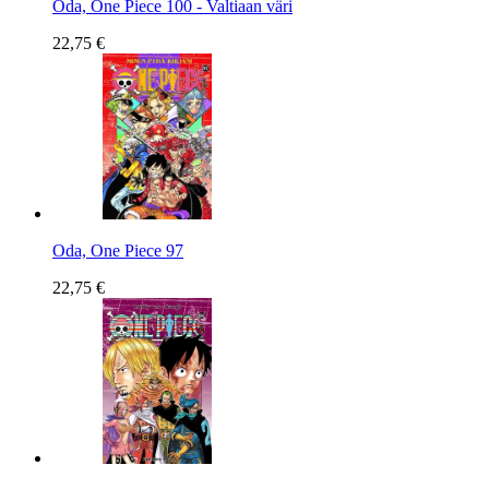
Oda, One Piece 100 - Valtiaan väri
22,75 €
Oda, One Piece 97
22,75 €