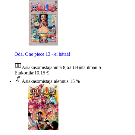
Oda, One piece 13 - ei hätää!
Asiakasomistajahinta
8,63 €
Hinta ilman S-
Etukorttia:
10,15 €
Asiakasomistaja-alennus
-15 %