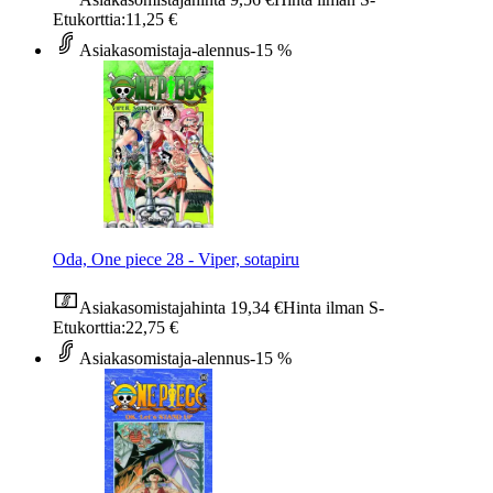
Etukorttia:
11,25 €
Asiakasomistaja-alennus
-15 %
Oda, One piece 28 - Viper, sotapiru
Asiakasomistajahinta
19,34 €
Hinta ilman S-
Etukorttia:
22,75 €
Asiakasomistaja-alennus
-15 %