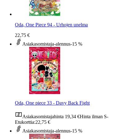
Oda, One Piece 94 - Urhojen unelma
22,75 €
Asiakasomistaja-alennus
-15 %
Oda, One piece 33 - Davy Back Fight
Asiakasomistajahinta
19,34 €
Hinta ilman S-
Etukorttia:
22,75 €
Asiakasomistaja-alennus
-15 %