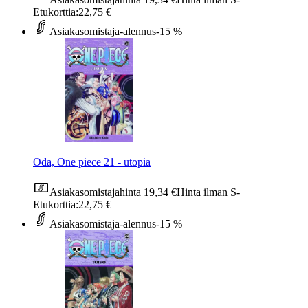
Etukorttia:
22,75 €
Asiakasomistaja-alennus
-15 %
Oda, One piece 21 - utopia
Asiakasomistajahinta
19,34 €
Hinta ilman S-
Etukorttia:
22,75 €
Asiakasomistaja-alennus
-15 %