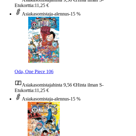
Etukorttia:
11,25 €
Asiakasomistaja-alennus
-15 %
Oda, One Piece 106
Asiakasomistajahinta
9,56 €
Hinta ilman S-
Etukorttia:
11,25 €
Asiakasomistaja-alennus
-15 %