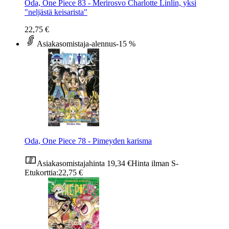
Oda, One Piece 83 - Merirosvo Charlotte Linlin, yksi
"neljästä keisarista"
22,75 €
Asiakasomistaja-alennus
-15 %
Oda, One Piece 78 - Pimeyden karisma
Asiakasomistajahinta
19,34 €
Hinta ilman S-
Etukorttia:
22,75 €