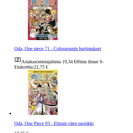
Oda, One piece 71 - Colosseumin hurjimukset
Asiakasomistajahinta
19,34 €
Hinta ilman S-
Etukorttia:
22,75 €
Oda, One Piece 93 - Ebisun väen suosikki