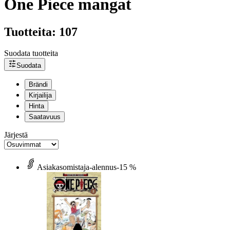
One Piece mangat
Tuotteita: 107
Suodata tuotteita
Suodata
Brändi
Kirjailija
Hinta
Saatavuus
Järjestä
Asiakasomistaja-alennus
-15 %