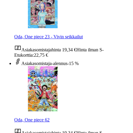
Oda, One piece 23 - Vivin seikkailut
Asiakasomistajahinta
19,34 €
Hinta ilman S-
Etukorttia:
22,75 €
Asiakasomistaja-alennus
-15 %
Oda, One piece 62
Asiakasomistajahinta
19,34 €
Hinta ilman S-