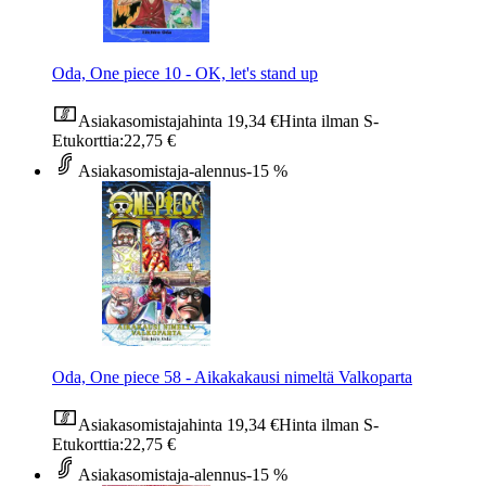
Oda, One piece 10 - OK, let's stand up
Asiakasomistajahinta
19,34 €
Hinta ilman S-
Etukorttia:
22,75 €
Asiakasomistaja-alennus
-15 %
Oda, One piece 58 - Aikakakausi nimeltä Valkoparta
Asiakasomistajahinta
19,34 €
Hinta ilman S-
Etukorttia:
22,75 €
Asiakasomistaja-alennus
-15 %