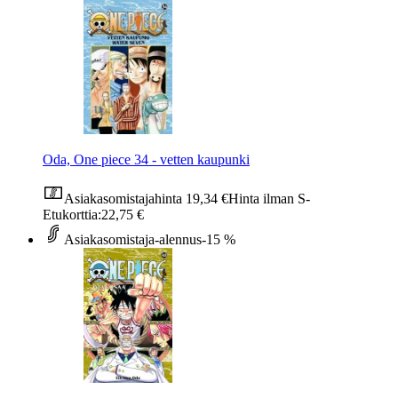
Oda, One piece 34 - vetten kaupunki
Asiakasomistajahinta
19,34 €
Hinta ilman S-
Etukorttia:
22,75 €
Asiakasomistaja-alennus
-15 %