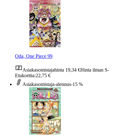
Oda, One Piece 99
Asiakasomistajahinta
19,34 €
Hinta ilman S-
Etukorttia:
22,75 €
Asiakasomistaja-alennus
-15 %