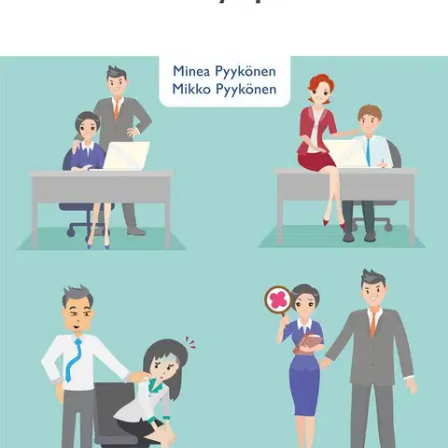
Ei saatavilla
Tuotekuvaus
Seksuaalinen häirintä on aina vakava asia työpaikoilla, johon
työnantajan tulee puuttua. Seksuaalinen häirintä työpaikalla on
käytännönläheinen ja käsikirjamainen teos, jossa aihepiiriä
käsitellään käytännön esimerkkien ja oikeustapauksien kautta sekä
työnantajan että työntekijän näkökulmasta. Kirja antaa runsaasti
käytännön ohjeita ja toimintasuosituksia erilaisia tilanteita varten.
Kirja sopii käytännön oppaaksi esimerkiksi esimiehille ja muille
työnantajan edustajille, luottamusmiehille, työsuojeluvaltuutetuille ja
HR-osastoille.
Ominaisuudet