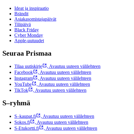
Ideat ja inspiraatio
Brändit
Asiakasomistajapäivät
Tilipäivä
Black Friday
Cyber Monday
Apple-uutuudet
Seuraa Prismaa
Tilaa uutiskirje
,
Avautuu uuteen välilehteen
Facebook
,
Avautuu uuteen välilehteen
Instagram
,
Avautuu uuteen välilehteen
YouTube
,
Avautuu uuteen välilehteen
TikTok
,
Avautuu uuteen välilehteen
S–ryhmä
S–kaupat.fi
,
Avautuu uuteen välilehteen
Sokos.fi
,
Avautuu uuteen välilehteen
S-Etukortti.fi
,
Avautuu uuteen välilehteen