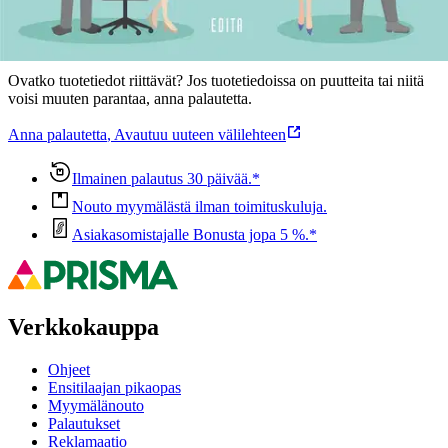
Oletko tyytyväinen tuotetietoihin?
Ovatko tuotetiedot riittävät? Jos tuotetiedoissa on puutteita tai niitä
voisi muuten parantaa, anna palautetta.
Anna palautetta
,
Avautuu uuteen välilehteen
Ilmainen palautus 30 päivää.*
Nouto myymälästä ilman toimituskuluja.
Asiakasomistajalle Bonusta jopa 5 %.*
Verkkokauppa
Ohjeet
Ensitilaajan pikaopas
Myymälänouto
Palautukset
Reklamaatio