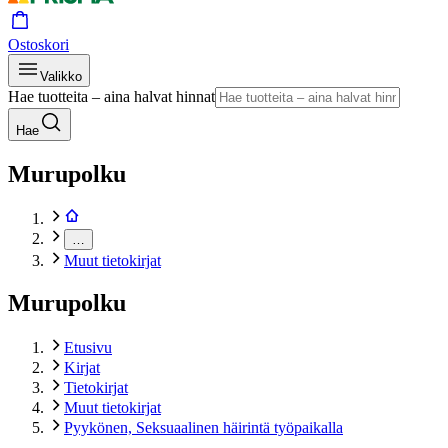
Ostoskori
Valikko
Hae tuotteita – aina halvat hinnat
Hae
Murupolku
…
Muut tietokirjat
Murupolku
Etusivu
Kirjat
Tietokirjat
Muut tietokirjat
Pyykönen, Seksuaalinen häirintä työpaikalla