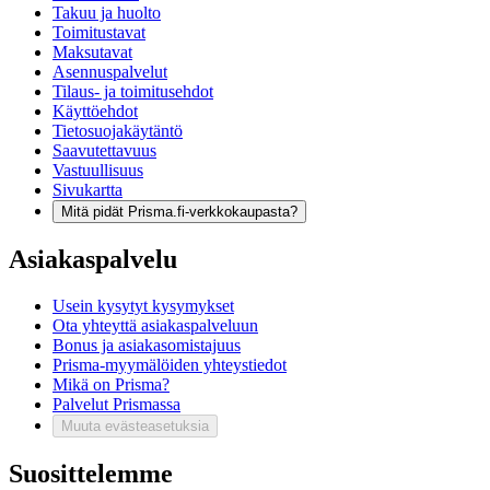
Takuu ja huolto
Toimitustavat
Maksutavat
Asennuspalvelut
Tilaus- ja toimitusehdot
Käyttöehdot
Tietosuojakäytäntö
Saavutettavuus
Vastuullisuus
Sivukartta
Mitä pidät Prisma.fi-verkkokaupasta?
Asiakaspalvelu
Usein kysytyt kysymykset
Ota yhteyttä asiakaspalveluun
Bonus ja asiakasomistajuus
Prisma-myymälöiden yhteystiedot
Mikä on Prisma?
Palvelut Prismassa
Muuta evästeasetuksia
Suosittelemme