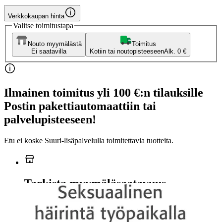
Verkkokaupan hinta
Valitse toimitustapa
Nouto myymälästä
Toimitus
Ei saatavilla
Kotiin tai noutopisteeseen
Alk. 0 €
Ilmainen toimitus yli 100 €:n tilauksille
Postin pakettiautomaattiin tai
palvelupisteeseen!
Etu ei koske Suuri‑lisäpalvelulla toimitettavia tuotteita.
Tarkista myymäläsaatavuus