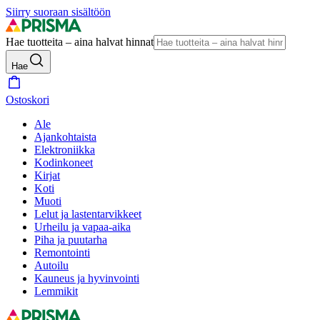
Siirry suoraan sisältöön
Hae tuotteita – aina halvat hinnat
Hae
Ostoskori
Ale
Ajankohtaista
Elektroniikka
Kodinkoneet
Kirjat
Koti
Muoti
Lelut ja lastentarvikkeet
Urheilu ja vapaa-aika
Piha ja puutarha
Remontointi
Autoilu
Kauneus ja hyvinvointi
Lemmikit