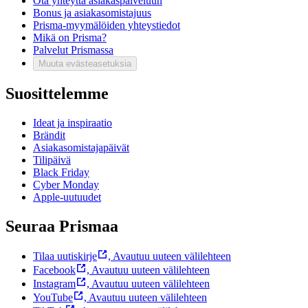
Ota yhteyttä asiakaspalveluun
Bonus ja asiakasomistajuus
Prisma-myymälöiden yhteystiedot
Mikä on Prisma?
Palvelut Prismassa
Muuta evästeasetuksia
Suosittelemme
Ideat ja inspiraatio
Brändit
Asiakasomistajapäivät
Tilipäivä
Black Friday
Cyber Monday
Apple-uutuudet
Seuraa Prismaa
Tilaa uutiskirje
,
Avautuu uuteen välilehteen
Facebook
,
Avautuu uuteen välilehteen
Instagram
,
Avautuu uuteen välilehteen
YouTube
,
Avautuu uuteen välilehteen