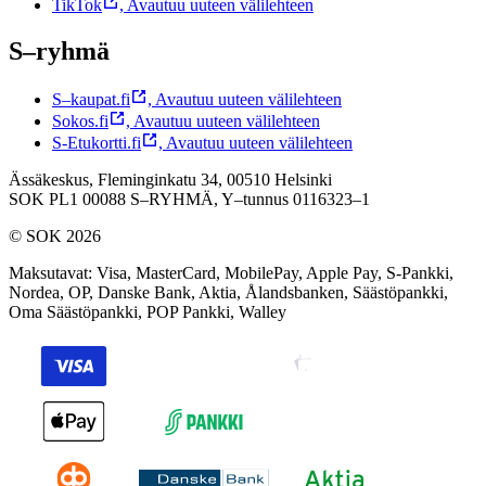
TikTok
,
Avautuu uuteen välilehteen
S–ryhmä
S–kaupat.fi
,
Avautuu uuteen välilehteen
Sokos.fi
,
Avautuu uuteen välilehteen
S-Etukortti.fi
,
Avautuu uuteen välilehteen
Ässäkeskus, Fleminginkatu 34, 00510 Helsinki
SOK PL1 00088 S–RYHMÄ,
Y–tunnus 0116323–1
© SOK 2026
Maksutavat
:
Visa, MasterCard, MobilePay, Apple Pay, S-Pankki,
Nordea, OP, Danske Bank, Aktia, Ålandsbanken, Säästöpankki,
Oma Säästöpankki, POP Pankki, Walley