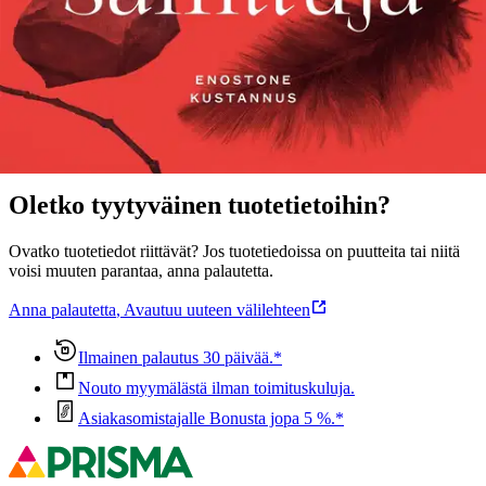
Näytä lisää
tuotekuvausta
Ominaisuudet
Oletko tyytyväinen tuotetietoihin?
Ovatko tuotetiedot riittävät? Jos tuotetiedoissa on puutteita tai niitä
voisi muuten parantaa, anna palautetta.
Anna palautetta
,
Avautuu uuteen välilehteen
Ilmainen palautus 30 päivää.*
Nouto myymälästä ilman toimituskuluja.
Asiakasomistajalle Bonusta jopa 5 %.*