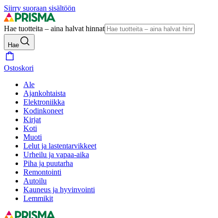
Siirry suoraan sisältöön
Hae tuotteita – aina halvat hinnat
Hae
Ostoskori
Ale
Ajankohtaista
Elektroniikka
Kodinkoneet
Kirjat
Koti
Muoti
Lelut ja lastentarvikkeet
Urheilu ja vapaa-aika
Piha ja puutarha
Remontointi
Autoilu
Kauneus ja hyvinvointi
Lemmikit