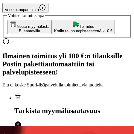
Verkkokaupan hinta
Valitse toimitustapa
Nouto myymälästä
Toimitus
Ei saatavilla
Kotiin tai noutopisteeseen
Alk. 0 €
Ilmainen toimitus yli 100 €:n tilauksille
Postin pakettiautomaattiin tai
palvelupisteeseen!
Etu ei koske Suuri‑lisäpalvelulla toimitettavia tuotteita.
Tarkista myymäläsaatavuus