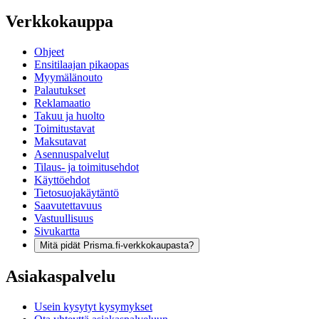
Verkkokauppa
Ohjeet
Ensitilaajan pikaopas
Myymälänouto
Palautukset
Reklamaatio
Takuu ja huolto
Toimitustavat
Maksutavat
Asennuspalvelut
Tilaus- ja toimitusehdot
Käyttöehdot
Tietosuojakäytäntö
Saavutettavuus
Vastuullisuus
Sivukartta
Mitä pidät Prisma.fi-verkkokaupasta?
Asiakaspalvelu
Usein kysytyt kysymykset