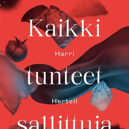
Ei saatavilla
Tuotekuvaus
Kaikki tunteet sallittuja esittelee kuudenteen kokoelmaansa ehtineen,
oman äänensä löytäneen ja sitä alati vahvistavan runoilijan. Vuonna
2011 Kunnes oppii kävelemään -kokoelmalla debytoinut
helsinkiläinen Harri Hertell (synt. 1985) tunnetaan suomalaisen
lavarunokulttuurin pioneerina ja aktiivisena tapahtumajärjestäjänä.
Kirjoittajana Hertell pyrkii rehellisyyteen niin tekstin kuin
sisällönkin osalta.
Tämän kokoelman runoissa yhteiskunnallisuus,
isyys ja lapsuus linkittyvät ylisukupolviseen isä-poikaketjuun.
Runoilija tunnistaa suvun sisäisiä sanoittamattomiksi jääneitä
kipupisteitä, joita on mahdollista muuttaa kohtaamalla ne ja
puhumalla niistä ääneen. Runoissa on tarkkanäköistä sosiaalisten
epäkohtien havainnointia, iloa ja leikkiä, koskettavia onnen tunteita
sekä lapsiperhe-elämän realistista ja positiivista kuvausta. Harri
Hertellin erinomaisia arvioita saanut edellinen teos Pelotta
(Enostone, 2018) valittiin Suomen Kuvalehdessä yhdeksi vuoden
parhaista runokirjoista.