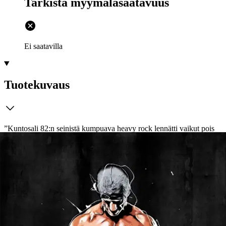
Tarkista myymäläsaatavuus
Ei saatavilla
Tuotekuvaus
”Kuntosali 82:n seinistä kumpuava heavy rock lennätti vaikut pois
korvakäytävistä ja silmistä putosi rähmät viimeistään siinä vaiheessa,
kun keskellä salin puulattiaa treenaava blondi aloitti nännit pystyssä
vetämään sarjaansa ylätaljassa. Valkoinen trikoo oli imuroituna
vakuumiin persläpeen ja raskailla kyykyillä kasvatettu pakaralihas
oli kuin suora kopio Lahden suurmäen hyppyrin profiilista. Tämän
perseen päällä eivät kuitenkaan pomppineet mitkään mattinykäset.
”
Diileri 3 - Koston enkeli on Tero Suomisen sali- ja alamaailmaan
sijoittuvan trilogian itsenäinen ja vaikuttava päätösosa. Testosteronia
tihkuva kirja kertoo, miten kaikki alkoi ja miten kaikki päättyi.
Konnien kunniakoodi ja hierarkia sanelee reunaehdot sille, mitä