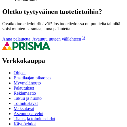
Oletko tyytyväinen tuotetietoihin?
Ovatko tuotetiedot riittävät? Jos tuotetiedoissa on puutteita tai niitä
voisi muuten parantaa, anna palautetta.
Anna palautetta
,
Avautuu uuteen välilehteen
Verkkokauppa
Ohjeet
Ensitilaajan pikaopas
Myymälänouto
Palautukset
Reklamaatio
Takuu ja huolto
Toimitustavat
Maksutavat
Asennuspalvelut
Tilaus- ja toimitusehdot
Käyttöehdot