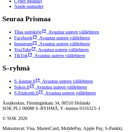
Cyber Monday
Apple-uutuudet
Seuraa Prismaa
Tilaa uutiskirje
,
Avautuu uuteen välilehteen
Facebook
,
Avautuu uuteen välilehteen
Instagram
,
Avautuu uuteen välilehteen
YouTube
,
Avautuu uuteen välilehteen
TikTok
,
Avautuu uuteen välilehteen
S–ryhmä
S–kaupat.fi
,
Avautuu uuteen välilehteen
Sokos.fi
,
Avautuu uuteen välilehteen
S-Etukortti.fi
,
Avautuu uuteen välilehteen
Ässäkeskus, Fleminginkatu 34, 00510 Helsinki
SOK PL1 00088 S–RYHMÄ,
Y–tunnus 0116323–1
© SOK 2026
Maksutavat
:
Visa, MasterCard, MobilePay, Apple Pay, S-Pankki,