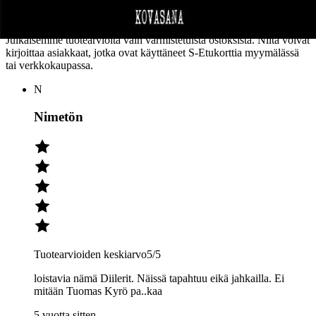
(1)
arvio
Julkaisemme tuotearvioita vain varmistetuista ostoksista. Niitä voivat
kirjoittaa asiakkaat, jotka ovat käyttäneet S-Etukorttia myymälässä
tai verkkokaupassa.
N
Nimetön
Tuotearvioiden keskiarvo
5
/5
loistavia nämä Diilerit. Näissä tapahtuu eikä jahkailla. Ei
mitään Tuomas Kyrö pa..kaa
5 vuotta sitten