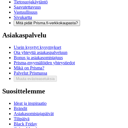
Tietosuojakäytäntö
Saavutettavuus
Vastuullisuus
Sivukartta
Mitä pidät Prisma.fi-verkkokaupasta?
Asiakaspalvelu
Usein kysytyt kysymykset
Ota yhteyttä asiakaspalveluun
Bonus ja asiakasomistajuus
Prisma-myymälöiden yhteystiedot
Mikä on Prisma?
Palvelut Prismassa
Muuta evästeasetuksia
Suosittelemme
Ideat ja inspiraatio
Brändit
Asiakasomistajapäivät
Tilipäivä
Black Friday