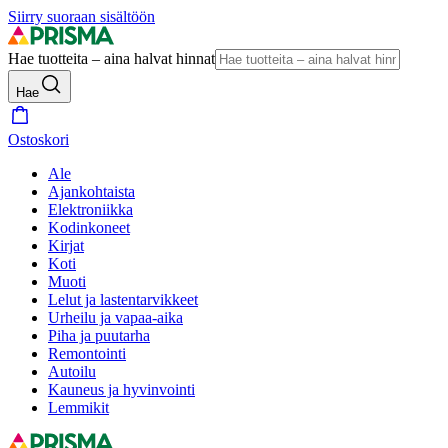
Siirry suoraan sisältöön
Hae tuotteita – aina halvat hinnat
Hae
Ostoskori
Ale
Ajankohtaista
Elektroniikka
Kodinkoneet
Kirjat
Koti
Muoti
Lelut ja lastentarvikkeet
Urheilu ja vapaa-aika
Piha ja puutarha
Remontointi
Autoilu
Kauneus ja hyvinvointi
Lemmikit