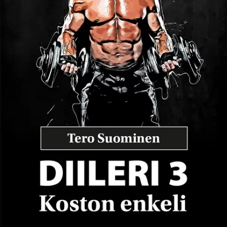
kukakin saa tehdä. Jos rikot koodia vastaan tai kalvaat kaverisi,
sinua ei pelasta mikään. Edes Thaimaassa et ole turvassa, jos
syntilistasi on riittävän pitkä.
Näytä lisää
tuotekuvausta
Ominaisuudet
Arviot
Tuotearvioiden keskiarvo
5
/5