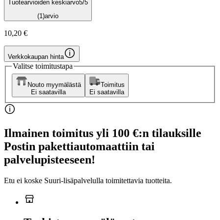
Tuotearvioiden keskiarvo
5
/5
(1)
arvio
10,20 €
Verkkokaupan hinta
Valitse toimitustapa
Nouto myymälästä
Toimitus
Ei saatavilla
Ei saatavilla
Ilmainen toimitus yli 100 €:n tilauksille
Postin pakettiautomaattiin tai
palvelupisteeseen!
Etu ei koske Suuri‑lisäpalvelulla toimitettavia tuotteita.