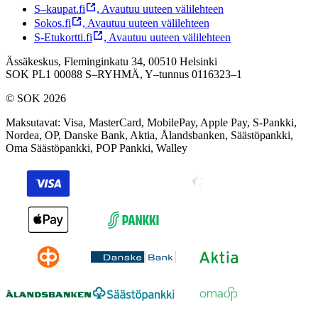
S–kaupat.fi
,
Avautuu uuteen välilehteen
Sokos.fi
,
Avautuu uuteen välilehteen
S-Etukortti.fi
,
Avautuu uuteen välilehteen
Ässäkeskus, Fleminginkatu 34, 00510 Helsinki
SOK PL1 00088 S–RYHMÄ,
Y–tunnus 0116323–1
© SOK 2026
Maksutavat
:
Visa, MasterCard, MobilePay, Apple Pay, S-Pankki,
Nordea, OP, Danske Bank, Aktia, Ålandsbanken, Säästöpankki,
Oma Säästöpankki, POP Pankki, Walley