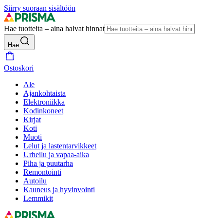
Siirry suoraan sisältöön
Hae tuotteita – aina halvat hinnat
Hae
Ostoskori
Ale
Ajankohtaista
Elektroniikka
Kodinkoneet
Kirjat
Koti
Muoti
Lelut ja lastentarvikkeet
Urheilu ja vapaa-aika
Piha ja puutarha
Remontointi
Autoilu
Kauneus ja hyvinvointi
Lemmikit