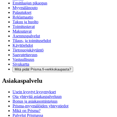
Ensitilaajan pikaopas
Myymälänouto
Palautukset
Reklamaatio
Takuu ja huolto
Toimitustavat
Maksutavat
Asennuspalvelut
Tilaus- ja toimitusehdot
Käyttöehdot
Tietosuojakäytäntö
Saavutettavuus
Vastuullisuus
Sivukartta
Mitä pidät Prisma.fi-verkkokaupasta?
Asiakaspalvelu
Usein kysytyt kysymykset
Ota yhteyttä asiakaspalveluun
Bonus ja asiakasomistajuus
Prisma-myymälöiden yhteystiedot
Mikä on Prisma?
Palvelut Prismassa