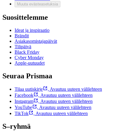
Muuta evästeasetuksia
Suosittelemme
Ideat ja inspiraatio
Brändit
Asiakasomistajapäivät
Tilipäivä
Black Friday
Cyber Monday
Apple-uutuudet
Seuraa Prismaa
Tilaa uutiskirje
,
Avautuu uuteen välilehteen
Facebook
,
Avautuu uuteen välilehteen
Instagram
,
Avautuu uuteen välilehteen
YouTube
,
Avautuu uuteen välilehteen
TikTok
,
Avautuu uuteen välilehteen
S–ryhmä