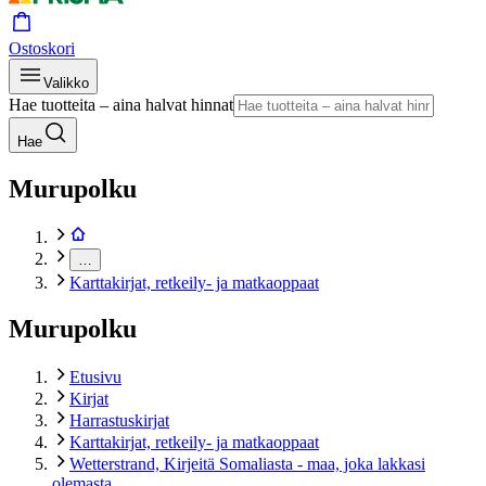
Ostoskori
Valikko
Hae tuotteita – aina halvat hinnat
Hae
Murupolku
…
Karttakirjat, retkeily- ja matkaoppaat
Murupolku
Etusivu
Kirjat
Harrastuskirjat
Karttakirjat, retkeily- ja matkaoppaat
Wetterstrand, Kirjeitä Somaliasta - maa, joka lakkasi
olemasta