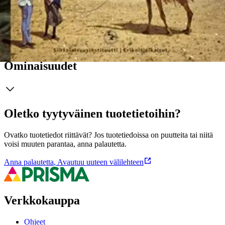
ulkomaalaisten, erityisesti suomalaisten haastattelut sekä runsaat
kirjasto- ja arkistolähteet.
Näytä lisää
tuotekuvausta
Ominaisuudet
Oletko tyytyväinen tuotetietoihin?
Ovatko tuotetiedot riittävät? Jos tuotetiedoissa on puutteita tai niitä
voisi muuten parantaa, anna palautetta.
Anna palautetta
,
Avautuu uuteen välilehteen
Verkkokauppa
Ohjeet