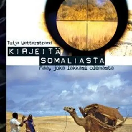
Ei saatavilla
Tuotekuvaus
Mitä tapahtui Somaliassa viimeisenä vuonna, kun se vielä oli
yhtenäinen valtio? Minkälaista oli elää pääkaupungissa
Mogadishussa, kun maa hajosi ympäriltä? Tuija Wetterstrand asui
Mogadishussa vuosina 1989-1990. Hän dokumentoi elämää ja
tunnelmia useissa kirjeissä, joita hän sieltä lähetti perheenjäsenille,
sukulaisille ja ystäville.
Kirjeet sisältävät arvokkaan
aikalaisnäkökulman Somalian lähihistoriaan ja siihen tilanteeseen,
joka lopulta johti maan hajoamiseen ja sen kansalaisten
joukkopakoon kotimaastaan, myös Suomeen. Näkökulma painottuu
siihen, minkälaista ulkomaalaisena oli asua Somaliassa ja miltä
vieras kulttuuri näytti ulkopuolisen silmin. Kirjassa tarkastellaan
myös Somalialle annettua kehitysapua ja sen monia kiemuroita.
Kirjeitä täydentävät samaan aikaan Somaliassa asuneiden