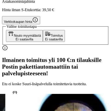
Asiakasomistajahinta
Hinta ilman S-Etukorttia:
39,50 €
Verkkokaupan hinta
Valitse toimitustapa
Nouto myymälästä
Toimitus
Ei saatavilla
Ei saatavilla
Ilmainen toimitus yli 100 €:n tilauksille
Postin pakettiautomaattiin tai
palvelupisteeseen!
Etu ei koske Suuri‑lisäpalvelulla toimitettavia tuotteita.
Tarkista myymäläsaatavuus