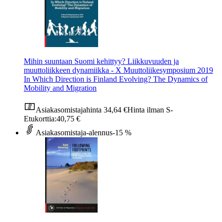
Mihin suuntaan Suomi kehittyy? Liikkuvuuden ja
muuttoliikkeen dynamiikka - X Muuttoliikesymposium 2019
In Which Direction is Finland Evolving? The Dynamics of
Mobility and Migration
Asiakasomistajahinta
34,64 €
Hinta ilman S-
Etukorttia:
40,75 €
Asiakasomistaja-alennus
-15 %