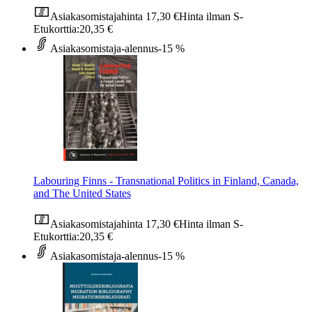
Asiakasomistajahinta
17,30 €
Hinta ilman S-
Etukorttia:
20,35 €
Asiakasomistaja-alennus
-15 %
Labouring Finns - Transnational Politics in Finland, Canada,
and The United States
Asiakasomistajahinta
17,30 €
Hinta ilman S-
Etukorttia:
20,35 €
Asiakasomistaja-alennus
-15 %