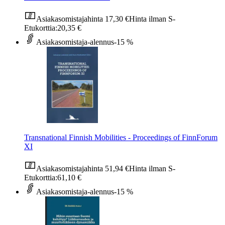
Asiakasomistajahinta
17,30 €
Hinta ilman S-
Etukorttia:
20,35 €
Asiakasomistaja-alennus
-15 %
Transnational Finnish Mobilities - Proceedings of FinnForum
XI
Asiakasomistajahinta
51,94 €
Hinta ilman S-
Etukorttia:
61,10 €
Asiakasomistaja-alennus
-15 %