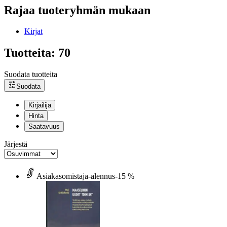
Rajaa tuoteryhmän mukaan
Kirjat
Tuotteita: 70
Suodata tuotteita
Suodata
Kirjailija
Hinta
Saatavuus
Järjestä
Asiakasomistaja-alennus
-15 %