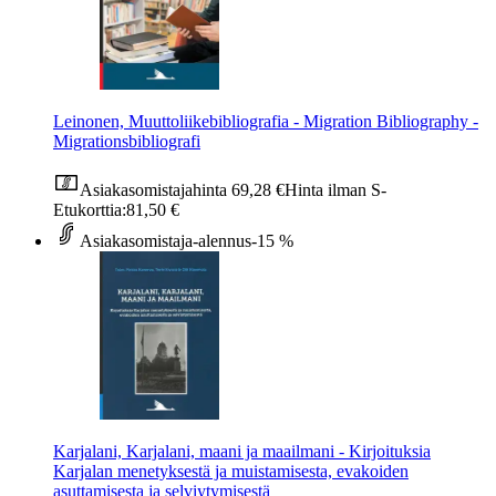
Leinonen, Muuttoliikebibliografia - Migration Bibliography -
Migrationsbibliografi
Asiakasomistajahinta
69,28 €
Hinta ilman S-
Etukorttia:
81,50 €
Asiakasomistaja-alennus
-15 %
Karjalani, Karjalani, maani ja maailmani - Kirjoituksia
Karjalan menetyksestä ja muistamisesta, evakoiden
asuttamisesta ja selviytymisestä