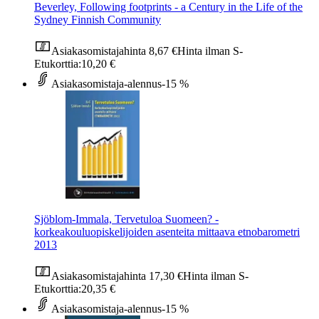
Beverley, Following footprints - a Century in the Life of the
Sydney Finnish Community
Asiakasomistajahinta
8,67 €
Hinta ilman S-
Etukorttia:
10,20 €
Asiakasomistaja-alennus
-15 %
Sjöblom-Immala, Tervetuloa Suomeen? -
korkeakouluopiskelijoiden asenteita mittaava etnobarometri
2013
Asiakasomistajahinta
17,30 €
Hinta ilman S-
Etukorttia:
20,35 €
Asiakasomistaja-alennus
-15 %