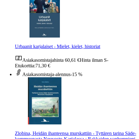
Urbaanit karjalaiset - Mielet, kielet, historiat
Asiakasomistajahinta
60,61 €
Hinta ilman S-
Etukorttia:
71,30 €
Asiakasomistaja-alennus
-15 %
Zlobina, Heidän ihanteensa murskattiin - Tyttären tarina Säde-
kommuunasta Neuvosto-Karjalassa : Rakkaiden vanhempieni