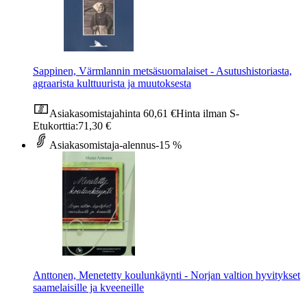
Sappinen, Värmlannin metsäsuomalaiset - Asutushistoriasta,
agraarista kulttuurista ja muutoksesta
Asiakasomistajahinta
60,61 €
Hinta ilman S-
Etukorttia:
71,30 €
Asiakasomistaja-alennus
-15 %
Anttonen, Menetetty koulunkäynti - Norjan valtion hyvitykset
saamelaisille ja kveeneille