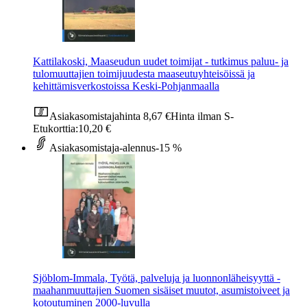
Kattilakoski, Maaseudun uudet toimijat - tutkimus paluu- ja
tulomuuttajien toimijuudesta maaseutuyhteisöissä ja
kehittämisverkostoissa Keski-Pohjanmaalla
Asiakasomistajahinta
8,67 €
Hinta ilman S-
Etukorttia:
10,20 €
Asiakasomistaja-alennus
-15 %
Sjöblom-Immala, Työtä, palveluja ja luonnonläheisyyttä -
maahanmuuttajien Suomen sisäiset muutot, asumistoiveet ja
kotoutuminen 2000-luvulla