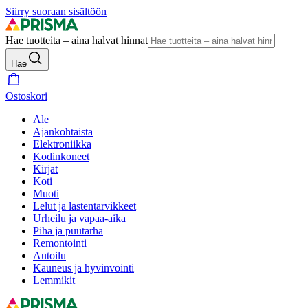
Siirry suoraan sisältöön
Hae tuotteita – aina halvat hinnat
Hae
Ostoskori
Ale
Ajankohtaista
Elektroniikka
Kodinkoneet
Kirjat
Koti
Muoti
Lelut ja lastentarvikkeet
Urheilu ja vapaa-aika
Piha ja puutarha
Remontointi
Autoilu
Kauneus ja hyvinvointi
Lemmikit