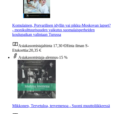
Komulainen, Porvarilisen idyllin vai pikku-Moskovan lapset?
- monikulttuurisuuden vaikutus suomalaisperheiden
koulupaikan valintaan Turussa
Asiakasomistajahinta
17,30 €
Hinta ilman S-
Etukorttia:
20,35 €
Asiakasomistaja-alennus
-15 %
Mikkonen, Tervetuloa, tervemenoa - Suomi muuttoliikkeessä