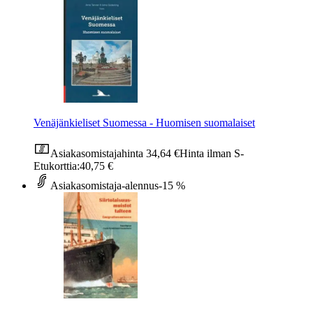
Venäjänkieliset Suomessa - Huomisen suomalaiset
Asiakasomistajahinta
34,64 €
Hinta ilman S-
Etukorttia:
40,75 €
Asiakasomistaja-alennus
-15 %