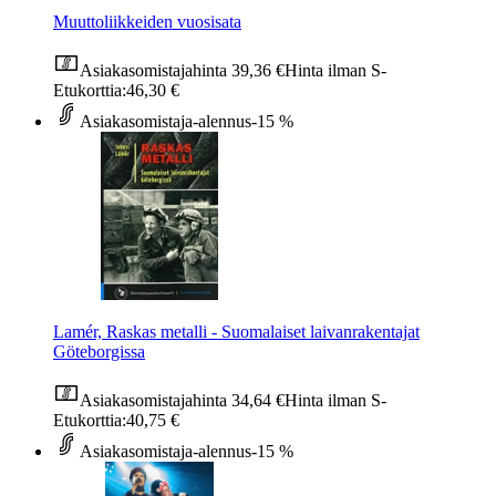
Muuttoliikkeiden vuosisata
Asiakasomistajahinta
39,36 €
Hinta ilman S-
Etukorttia:
46,30 €
Asiakasomistaja-alennus
-15 %
Lamér, Raskas metalli - Suomalaiset laivanrakentajat
Göteborgissa
Asiakasomistajahinta
34,64 €
Hinta ilman S-
Etukorttia:
40,75 €
Asiakasomistaja-alennus
-15 %