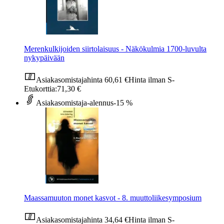
Merenkulkijoiden siirtolaisuus - Näkökulmia 1700-luvulta
nykypäivään
Asiakasomistajahinta
60,61 €
Hinta ilman S-
Etukorttia:
71,30 €
Asiakasomistaja-alennus
-15 %
Maassamuuton monet kasvot - 8. muuttoliikesymposium
Asiakasomistajahinta
34,64 €
Hinta ilman S-