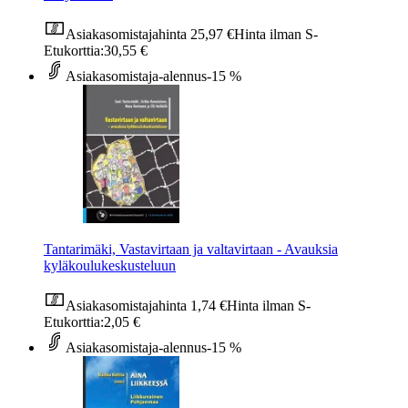
Asiakasomistajahinta
25,97 €
Hinta ilman S-
Etukorttia:
30,55 €
Asiakasomistaja-alennus
-15 %
Tantarimäki, Vastavirtaan ja valtavirtaan - Avauksia
kyläkoulukeskusteluun
Asiakasomistajahinta
1,74 €
Hinta ilman S-
Etukorttia:
2,05 €
Asiakasomistaja-alennus
-15 %