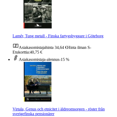
Lamér, Tung metall - Finska fartygsbyggare i Göteborg
Asiakasomistajahinta
34,64 €
Hinta ilman S-
Etukorttia:
40,75 €
Asiakasomistaja-alennus
-15 %
Virtala, Genus och etnicitet i äldreomsorgen - röster från
sverigefinska pensionärer