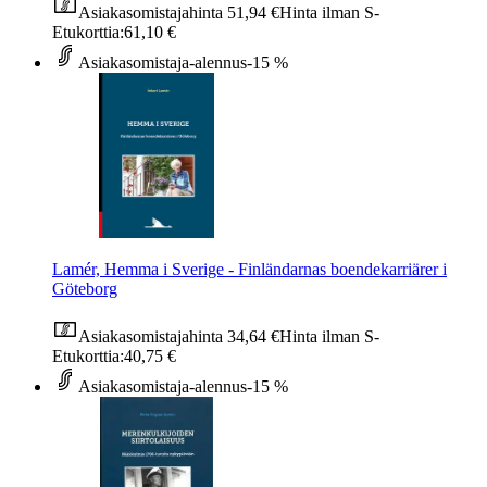
Asiakasomistajahinta
51,94 €
Hinta ilman S-
Etukorttia:
61,10 €
Asiakasomistaja-alennus
-15 %
Lamér, Hemma i Sverige - Finländarnas boendekarriärer i
Göteborg
Asiakasomistajahinta
34,64 €
Hinta ilman S-
Etukorttia:
40,75 €
Asiakasomistaja-alennus
-15 %