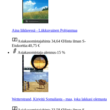
Aina liikkeessä - Liikkuvainen Pohjanmaa
Asiakasomistajahinta
34,64 €
Hinta ilman S-
Etukorttia:
40,75 €
Asiakasomistaja-alennus
-15 %
Wetterstrand, Kirjeitä Somaliasta - maa, joka lakkasi olemasta
Asiakasomistajahinta
33,58 €
Hinta ilman S-