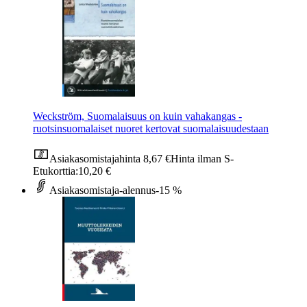
Weckström, Suomalaisuus on kuin vahakangas -
ruotsinsuomalaiset nuoret kertovat suomalaisuudestaan
Asiakasomistajahinta
8,67 €
Hinta ilman S-
Etukorttia:
10,20 €
Asiakasomistaja-alennus
-15 %