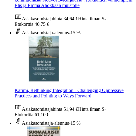
Elis ja Emma Ahokkaan muistolle
Asiakasomistajahinta
34,64 €
Hinta ilman S-
Etukorttia:
40,75 €
Asiakasomistaja-alennus
-15 %
Karimi, Rethinking Integration - Challenging Oppressive
Practices and Pointing to Ways Forward
Asiakasomistajahinta
51,94 €
Hinta ilman S-
Etukorttia:
61,10 €
Asiakasomistaja-alennus
-15 %