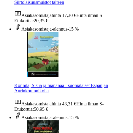
Siirtolaisuusmuistot talteen
Asiakasomistajahinta
17,30 €
Hinta ilman S-
Etukorttia:
20,35 €
Asiakasomistaja-alennus
-15 %
Könnilä, Sisua ja mananaa - suomalaiset Espanjan
Aurinkorannikolla
Asiakasomistajahinta
43,31 €
Hinta ilman S-
Etukorttia:
50,95 €
Asiakasomistaja-alennus
-15 %