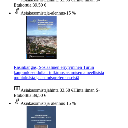
Etukorttia:
39,50 €
Asiakasomistaja-alennus
-15 %
Rasinkangas, Sosiaalinen eriytyminen Turun
kaupunkiseudulla - tutkimus asumisen alueellisista
muutoksista ja asumispreferensseistä
Asiakasomistajahinta
33,58 €
Hinta ilman S-
Etukorttia:
39,50 €
Asiakasomistaja-alennus
-15 %