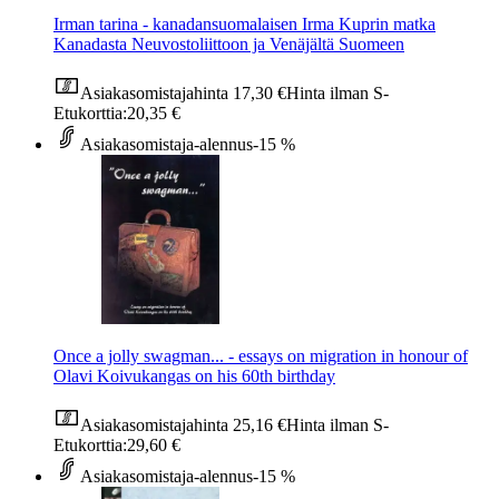
Irman tarina - kanadansuomalaisen Irma Kuprin matka
Kanadasta Neuvostoliittoon ja Venäjältä Suomeen
Asiakasomistajahinta
17,30 €
Hinta ilman S-
Etukorttia:
20,35 €
Asiakasomistaja-alennus
-15 %
Once a jolly swagman... - essays on migration in honour of
Olavi Koivukangas on his 60th birthday
Asiakasomistajahinta
25,16 €
Hinta ilman S-
Etukorttia:
29,60 €
Asiakasomistaja-alennus
-15 %