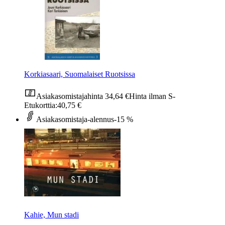
Korkiasaari, Suomalaiset Ruotsissa
Asiakasomistajahinta
34,64 €
Hinta ilman S-
Etukorttia:
40,75 €
Asiakasomistaja-alennus
-15 %
Kahie, Mun stadi