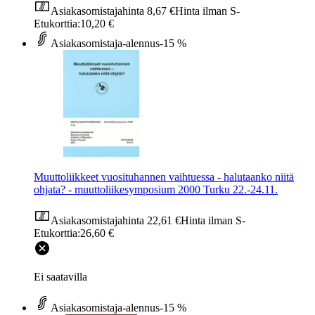
Asiakasomistajahinta
8,67 €
Hinta ilman S-
Etukorttia:
10,20 €
Asiakasomistaja-alennus
-15 %
Muuttoliikkeet vuosituhannen vaihtuessa - halutaanko niitä
ohjata? - muuttoliikesymposium 2000 Turku 22.-24.11.
Asiakasomistajahinta
22,61 €
Hinta ilman S-
Etukorttia:
26,60 €
Ei saatavilla
Asiakasomistaja-alennus
-15 %