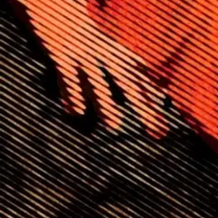
Asiakasomistajalle Bonusta jopa 5 %.*
Verkkokauppa
Ohjeet
Ensitilaajan pikaopas
Myymälänouto
Palautukset
Reklamaatio
Takuu ja huolto
Toimitustavat
Maksutavat
Asennuspalvelut
Tilaus- ja toimitusehdot
Käyttöehdot
Tietosuojakäytäntö
Saavutettavuus
Vastuullisuus
Sivukartta
Mitä pidät Prisma.fi-verkkokaupasta?