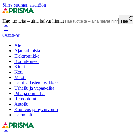
Siirry suoraan sisältöön
Hae tuotteita – aina halvat hinnat
Hae
Ostoskori
Ale
Ajankohtaista
Elektroniikka
Kodinkoneet
Kirjat
Koti
Muoti
Lelut ja lastentarvikkeet
Urheilu ja vapaa-aika
Piha ja puutarha
Remontointi
Autoilu
Kauneus ja hyvinvointi
Lemmikit