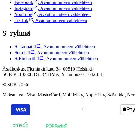
Facebook
,
Avautuu uuteen välilehteen
Instagram
,
Avautuu uuteen välilehteen
YouTube
,
Avautuu uuteen välilehteen
TikTok
,
Avautuu uuteen välilehteen
S–ryhmä
S–kaupat.fi
,
Avautuu uuteen välilehteen
Sokos.fi
,
Avautuu uuteen välilehteen
S-Etukortti.fi
,
Avautuu uuteen välilehteen
Ässäkeskus, Fleminginkatu 34, 00510 Helsinki
SOK PL1 00088 S–RYHMÄ,
Y–tunnus 0116323–1
© SOK 2026
Maksutavat
:
Visa, MasterCard, MobilePay, Apple Pay, S-Pankki, No