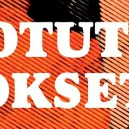
le. Messi yhdistää kirjoissaan Arto Salmisen, James Ellroyn ja vanhojen
tujen maisemissa, Lausteelta Mynämotellille, Maskun Rivieralta Varissuo
taan nyt yksissä kansissa editoituna ja Jussi K. Niemelän esipuheen saa
oisi muuten parantaa, anna palautetta.