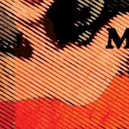
Nouto myymälästä
Toimitus
Ei saatavilla
Kotiin tai noutopisteeseen
Alk. 0 €
Ilmainen toimitus yli 100 €:n tilauksille Po
Etu ei koske Suuri‑lisäpalvelulla toimitettavia tuotteita.
Tarkista myymäläsaatavuus
Ei saatavilla
Tuotekuvaus