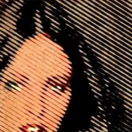
Asiakasomistaja-alennus
-15 %
Avaa kuva suurempana
Karusellin nuolipainikkeet
Lempo Kustannus
Messi, Kootut teokset
9,39 €
Asiakasomistajahinta
Hinta ilman S-Etukorttia:
11,05 €
Verkkokaupan hinta
Valitse toimitustapa