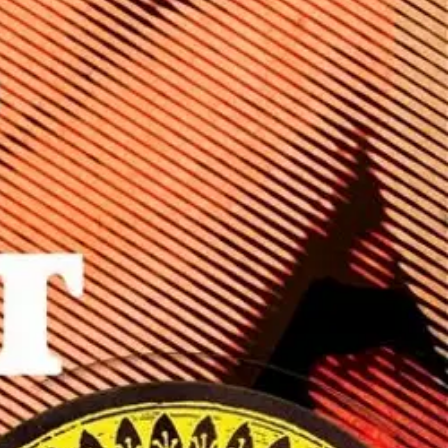
 seksipokkarien vaikutteet kivenkovaksi porno-noiriksi. Varsinais-
lle. Kulttiromaaneiksi kohonneet teokset ovat pitkään olleet vaikeasti
ttelemana. Jälkisanoissa Mikael X. Messi paljastaa todellisen