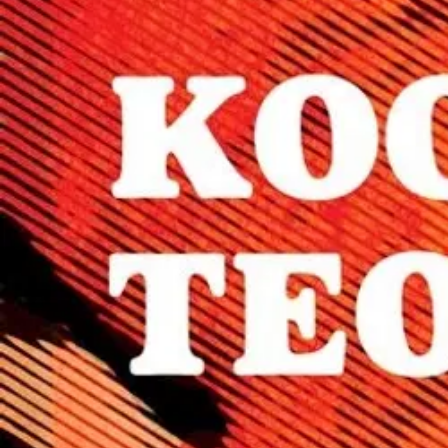
Mikael X. Messi on Turun visvainen lahja suomalaiselle kirjallisuudel
Suomi-kvartetiksi nimetyn teossarjan osissa liikutaan Turun ja lähiseu
saatavilla.
Neljä alun perin omakustanteena julkaistua romaania julkais
henkilöllisyytensä.
Näytä lisää
tuotekuvausta
Ominaisuudet
Oletko tyytyväinen tuotetietoihin?
Ovatko tuotetiedot riittävät? Jos tuotetiedoissa on puutteita tai niitä v
Anna palautetta
,
Avautuu uuteen välilehteen
Ilmainen palautus 30 päivää.*
Nouto myymälästä ilman toimituskuluja.