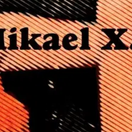
stin pakettiautomaattiin tai palvelupisteesee