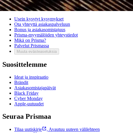
Asiakaspalvelu
Usein kysytyt kysymykset
Ota yhteyttä asiakaspalveluun
Bonus ja asiakasomistajuus
Prisma-myymälöiden yhteystiedot
Mikä on Prisma?
Palvelut Prismassa
Muuta evästeasetuksia
Suosittelemme
Ideat ja inspiraatio
Brändit
Asiakasomistajapäivät
Black Friday
Cyber Monday
Apple-uutuudet
Seuraa Prismaa
Tilaa uutiskirje
,
Avautuu uuteen välilehteen