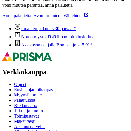
voisi muuten parantaa, anna palautetta.
Anna palautetta
,
Avautuu uuteen välilehteen
Ilmainen palautus 30 päivää.*
Nouto myymälästä ilman toimituskuluja.
Asiakasomistajalle Bonusta jopa 5 %.*
Verkkokauppa
Ohjeet
Ensitilaajan pikaopas
Myymälänouto
Palautukset
Reklamaatio
Takuu ja huolto
Toimitustavat
Maksutavat
Asennuspalvelut