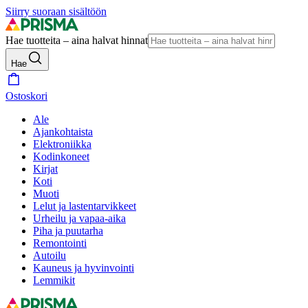
Siirry suoraan sisältöön
Hae tuotteita – aina halvat hinnat
Hae
Ostoskori
Ale
Ajankohtaista
Elektroniikka
Kodinkoneet
Kirjat
Koti
Muoti
Lelut ja lastentarvikkeet
Urheilu ja vapaa-aika
Piha ja puutarha
Remontointi
Autoilu
Kauneus ja hyvinvointi
Lemmikit