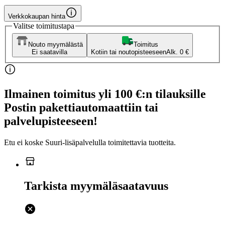
Verkkokaupan hinta
Valitse toimitustapa
Nouto myymälästä
Toimitus
Ei saatavilla
Kotiin tai noutopisteeseen
Alk. 0 €
Ilmainen toimitus yli 100 €:n tilauksille
Postin pakettiautomaattiin tai
palvelupisteeseen!
Etu ei koske Suuri‑lisäpalvelulla toimitettavia tuotteita.
Tarkista myymäläsaatavuus