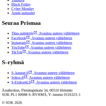
Tilipäivä
Black Friday
Cyber Monday
Apple-uutuudet
Seuraa Prismaa
Tilaa uutiskirje
,
Avautuu uuteen välilehteen
Facebook
,
Avautuu uuteen välilehteen
Instagram
,
Avautuu uuteen välilehteen
YouTube
,
Avautuu uuteen välilehteen
TikTok
,
Avautuu uuteen välilehteen
S–ryhmä
S–kaupat.fi
,
Avautuu uuteen välilehteen
Sokos.fi
,
Avautuu uuteen välilehteen
S-Etukortti.fi
,
Avautuu uuteen välilehteen
Ässäkeskus, Fleminginkatu 34, 00510 Helsinki
SOK PL1 00088 S–RYHMÄ,
Y–tunnus 0116323–1
© SOK 2026