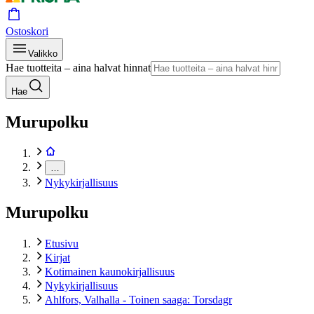
Ostoskori
Valikko
Hae tuotteita – aina halvat hinnat
Hae
Murupolku
…
Nykykirjallisuus
Murupolku
Etusivu
Kirjat
Kotimainen kaunokirjallisuus
Nykykirjallisuus
Ahlfors, Valhalla - Toinen saaga: Torsdagr