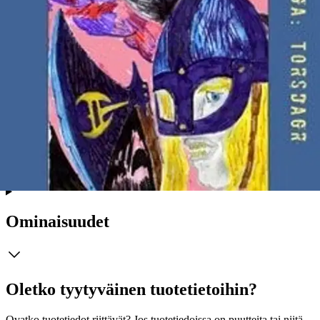
Huumori on tarinan parasta antia ja se onkin luokiteltavissa
historialliseksi viihteeksi siltä osin kun sen sivuilla viihtyy. Paikka
paikoin kertomus pursuaa liioitelluksi farssiksi, ovathan ihmiset aina
liioitelleet satujaan jotka kerrottiin nuotiolla pimeinä talvi-iltoina
kolme vuosisataa ennen kuin kyseiset saagat kirjoitettiin muistiin
meille jälkipolville hämmästeltäväksi. Toisinaan tarina on silkkaa
sarjakuvaa olematta kuitenkaan itse sarjakuvaa. Välillä homma
lähtee niin pahasti purjeeseen, että kertomus on luokiteltavissa myös
fantasiakirjallisuudeksi. Pohjoisen mytologian saagat heräävät sen
sivuilla henkiin. Historiallisesti kirja on pätevä opas menneeseen
aikakauteen jolloin viikinkien pitkälaivat hallitsivat maailman
seitsemää merta.
Näytä lisää
tuotekuvausta
Ominaisuudet
Oletko tyytyväinen tuotetietoihin?
Ovatko tuotetiedot riittävät? Jos tuotetiedoissa on puutteita tai niitä