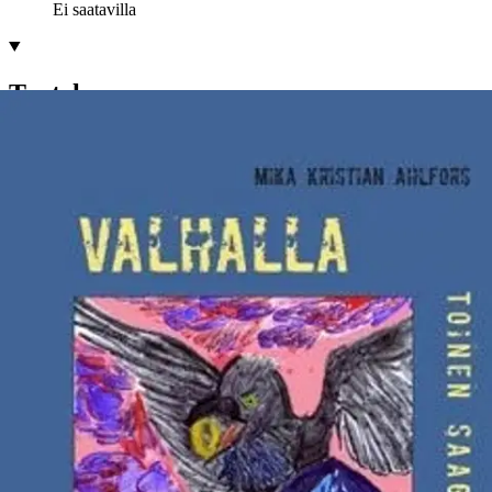
Ei saatavilla
Tuotekuvaus
Hurja, joka suuntaan rönsyilevä värikäs kertomus menneen
maailman viikingeistä - seikkailijoista ja sankareista ja kauppiaista ja
sotureista. Saagoissa perehdytään Eerik Punaisen seikkailuihin ja
surkeisiin ihmiskohtaloihin, jotka kietoutuivat hänen ympärilleen.
Ensimmäisessä saagassa tutustutaan Eerikin isäukkoon Torvald
Punaiseen, joka karkotettiin murhamiehenä Islantiin, Eerikin ollessa
vain yhdeksänvuotias.
Toisessa saagassa Eerik Punainen
karkotetaan Islannista syyllistyneenä miestappoon - isänsä poika kun
oli. Kolmannessa saagassa löydetään Amerikka ja tapellaan
inkkareiden kanssa viisi vuosisataa ennen Columbusta. Tuolloin
sankarina häärii Leif Eerikson veljineen. Tarina on
mukaansatempaava humoristinen pläjäys. Seksiä ja väkivaltaa on
aivan liikaa eikä tarina siitä syystä sovi kenellekään. Henkilöhahmot
ovat karikatyyrisiä ja kriitikkojen mielestä lapsellisia, niin kuin
miehet usein ovat poikia hamaan loppuun asti. Tarinalla ei ole
lainkaan kohderyhmää, kukaan ei tiedä kenelle se on kirjoitettu.