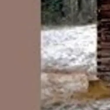
Enkelit, taivaan iloinen herrasväki, siivet levällään lentämässä ikuisest
Ominaisuudet
Oletko tyytyväinen tuotetietoihin?
Ovatko tuotetiedot riittävät? Jos tuotetiedoissa on puutteita tai niitä v
Anna palautetta
,
Avautuu uuteen välilehteen
Ilmainen palautus 30 päivää.*
Nouto myymälästä ilman toimituskuluja.
Asiakasomistajalle Bonusta jopa 5 %.*