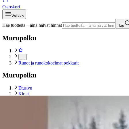
Ostoskori
Valikko
Hae tuotteita – aina halvat hinnat
Hae
Murupolku
…
Runot ja runokokoelmat pokkarit
Murupolku
Etusivu
Kirjat
Pokkarit
Runot ja runokokoelmat pokkarit
Olin-Arvola, Mikään ei pääty
Tuotekuvat- ja videot
Ohita tuotekuva