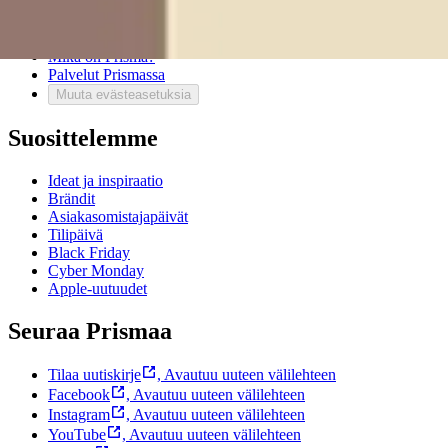
Ota yhteyttä asiakaspalveluun
Bonus ja asiakasomistajuus
Prisma-myymälöiden yhteystiedot
Mikä on Prisma?
Palvelut Prismassa
Muuta evästeasetuksia
Suosittelemme
Ideat ja inspiraatio
Brändit
Asiakasomistajapäivät
Tilipäivä
Black Friday
Cyber Monday
Apple-uutuudet
Seuraa Prismaa
Tilaa uutiskirje
,
Avautuu uuteen välilehteen
Facebook
,
Avautuu uuteen välilehteen
Instagram
,
Avautuu uuteen välilehteen
YouTube
,
Avautuu uuteen välilehteen