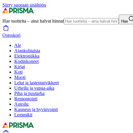
Siirry suoraan sisältöön
Hae tuotteita – aina halvat hinnat
Hae
Ostoskori
Ale
Ajankohtaista
Elektroniikka
Kodinkoneet
Kirjat
Koti
Muoti
Lelut ja lastentarvikkeet
Urheilu ja vapaa-aika
Piha ja puutarha
Remontointi
Autoilu
Kauneus ja hyvinvointi
Lemmikit