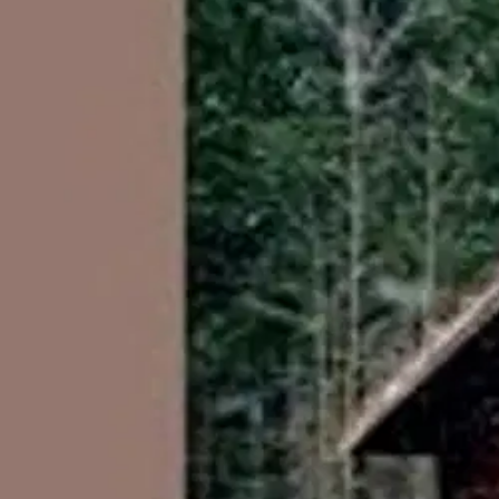
Nouto myymälästä
Toimitus
Ei saatavilla
Kotiin tai noutopisteeseen
Alk. 0 €
Ilmainen toimitus yli 100 €:n tilauksille Po
Etu ei koske Suuri‑lisäpalvelulla toimitettavia tuotteita.
Tarkista myymäläsaatavuus
Ei saatavilla
Tuotekuvaus