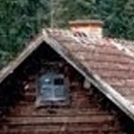
stin pakettiautomaattiin tai palvelupisteesee