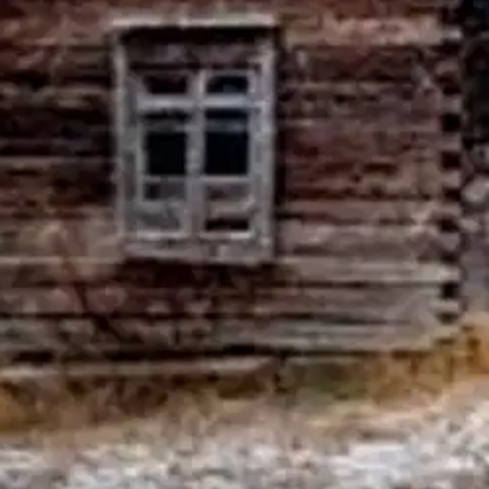
i pois minun luotani; fan i blodet.
oisi muuten parantaa, anna palautetta.