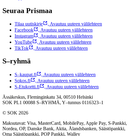
Seuraa Prismaa
Tilaa uutiskirje
,
Avautuu uuteen välilehteen
Facebook
,
Avautuu uuteen välilehteen
Instagram
,
Avautuu uuteen välilehteen
YouTube
,
Avautuu uuteen välilehteen
TikTok
,
Avautuu uuteen välilehteen
S–ryhmä
S–kaupat.fi
,
Avautuu uuteen välilehteen
Sokos.fi
,
Avautuu uuteen välilehteen
S-Etukortti.fi
,
Avautuu uuteen välilehteen
Ässäkeskus, Fleminginkatu 34, 00510 Helsinki
SOK PL1 00088 S–RYHMÄ,
Y–tunnus 0116323–1
© SOK 2026
Maksutavat
:
Visa, MasterCard, MobilePay, Apple Pay, S-Pankki,
Nordea, OP, Danske Bank, Aktia, Ålandsbanken, Säästöpankki,
Oma Säästöpankki, POP Pankki, Walley