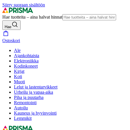
Siirry suoraan sisältöön
Hae tuotteita – aina halvat hinnat
Hae
Ostoskori
Ale
Ajankohtaista
Elektroniikka
Kodinkoneet
Kirjat
Koti
Muoti
Lelut ja lastentarvikkeet
Urheilu ja vapaa-aika
Piha ja puutarha
Remontointi
Autoilu
Kauneus ja hyvinvointi
Lemmikit