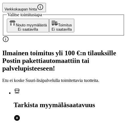
Verkkokaupan hinta
Valitse toimitustapa
Nouto myymälästä
Toimitus
Ei saatavilla
Ei saatavilla
Ilmainen toimitus yli 100 €:n tilauksille
Postin pakettiautomaattiin tai
palvelupisteeseen!
Etu ei koske Suuri‑lisäpalvelulla toimitettavia tuotteita.
Tarkista myymäläsaatavuus