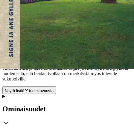
Kruskopf käy lämminhenkisessä esseessään läpi kokoelman
suosikkityönsä ja pohtii niiden kautta Ane Gyllenbergin motiiveja
taiteen kerääjänä. Taidemuseon intendentti Nina Zilliacus syventää
kuvaa Gyllenbergistä liikemiehenä, mesenaattina, taiteen kerääjänä,
aviomiehenä ja isänä. Kokoelman keskeisimmistä taiteilijoista ja
teoksista kertovien artikkelien kirjoittajat ovat Susanna Aaltonen,
Sue Cedercreutz-Suhonen, Camilla Granbacka, Nina Kokkinen,
Jyrki Lammi, Linda Leskinen, Ville Lukkarinen, Lotta Nylund,
Anne-Maria Pennonen, Elina Räsänen ja Nina Zilliacus. Teos avaa
lukijalle omaleimaisen näkökulman niin Suomen taiteeseen kuin
taiteen keräämiseen sekä kertoo tarinan lahjakkaasta nuoresta
miehestä, joka loi itselleen monitahoisen uran. Säätiöimällä
omaisuutensa ja taidekokoelmansa Signe ja Ane Gyllenberg pitivät
huolen siitä, että heidän työllään on merkitystä myös tuleville
sukupolville.
Näytä lisää
tuotekuvausta
Ominaisuudet