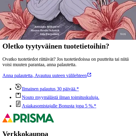
Ominaisuudet
Oletko tyytyväinen tuotetietoihin?
Ovatko tuotetiedot riittävät? Jos tuotetiedoissa on puutteita tai niitä
voisi muuten parantaa, anna palautetta.
Anna palautetta
,
Avautuu uuteen välilehteen
Ilmainen palautus 30 päivää.*
Nouto myymälästä ilman toimituskuluja.
Asiakasomistajalle Bonusta jopa 5 %.*
Verkkokauppa