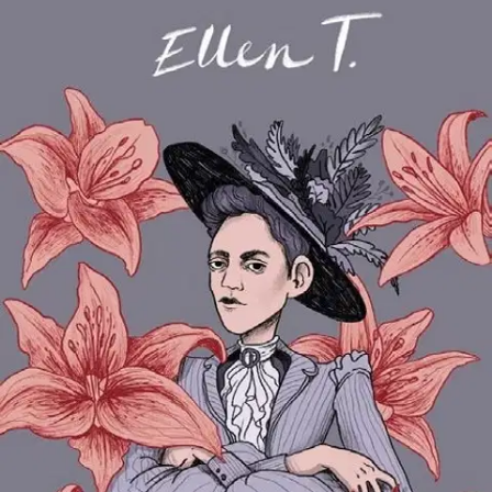
Tuotekuvaus
Ellen Thesleff (1869-1954) on yksi maamme ensimmäisistä
symbolisteista ja ekspressionisteista ja yksi merkittävimmistä
pohjoismaalaisista maalareista. Hän elää kiehtovan ja rikkaan
elämän ja on edelläkävijä aikana, jolloin naistaiteilijoiden on vaikea
saada tunnustusta. Thesleff on poikatukkainen radikaali, joka tekee,
mitä tahtoo ja elää taiteelleen. Hän vihaa opettamista, mutta rakastaa
rahaa, joka antaa hänelle mahdollisuuden matkustaa, asua ulkomailla
ja maalata.
Sarjakuvaromaani kertoo Ellen Thesleffin työstä ja
elämästä Euroopan metropoleissa ja hänen siellä rakentamistaan
tiiviistä taiteilija- ja älymystöverkostoista. Teos rakentuu kolmen
Thesleffille keskeisen paikan, symbolismin Pariisin, boheemin
Firenzen ja Ruoveden Murolen luonnon ympärille. Sarjakuva kertoo
Ellenistä ja taiteilijoista modernisaation myllerryksessä. Teos pohjaa
Hanna-Reetta Schreckin vuonna 2017 julkaistuun Thesleff-
elämäkertaan ja kuvaa sarjakuvan keinoin niitä puolia historiassa ja
taiteilijan elämässä, joita perinteinen tutkimuskirjallisuus ei tavoita.
Näytä lisää
tuotekuvausta