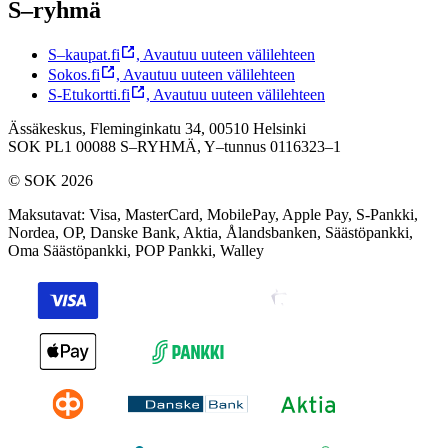
S–ryhmä
S–kaupat.fi
,
Avautuu uuteen välilehteen
Sokos.fi
,
Avautuu uuteen välilehteen
S-Etukortti.fi
,
Avautuu uuteen välilehteen
Ässäkeskus, Fleminginkatu 34, 00510 Helsinki
SOK PL1 00088 S–RYHMÄ,
Y–tunnus 0116323–1
© SOK 2026
Maksutavat
:
Visa, MasterCard, MobilePay, Apple Pay, S-Pankki,
Nordea, OP, Danske Bank, Aktia, Ålandsbanken, Säästöpankki,
Oma Säästöpankki, POP Pankki, Walley