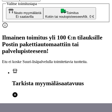
Valitse toimitustapa
Nouto myymälästä
Toimitus
Ei saatavilla
Kotiin tai noutopisteeseen
Alk. 0 €
Ilmainen toimitus yli 100 €:n tilauksille
Postin pakettiautomaattiin tai
palvelupisteeseen!
Etu ei koske Suuri‑lisäpalvelulla toimitettavia tuotteita.
Tarkista myymäläsaatavuus
Ei saatavilla