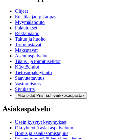
Ohjeet
Ensitilaajan pikaopas
Myymälänouto
Palautukset
Reklamaatio
Takuu ja huolto
Toimitustavat
Maksutavat
Asennuspalvelut
Tilaus- ja toimitusehdot
Käyttöehdot
Tietosuojakäytäntö
Saavutettavuus
Vastuullisuus
Sivukartta
Mitä pidät Prisma.fi-verkkokaupasta?
Asiakaspalvelu
Usein kysytyt kysymykset
Ota yhteyttä asiakaspalveluun
Bonus ja asiakasomistajuus
Prisma-myymälöiden yhteystiedot