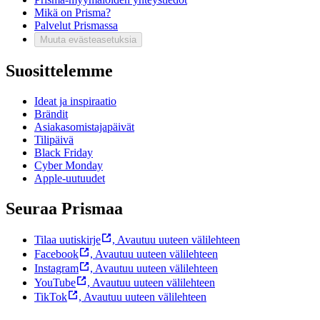
Mikä on Prisma?
Palvelut Prismassa
Muuta evästeasetuksia
Suosittelemme
Ideat ja inspiraatio
Brändit
Asiakasomistajapäivät
Tilipäivä
Black Friday
Cyber Monday
Apple-uutuudet
Seuraa Prismaa
Tilaa uutiskirje
,
Avautuu uuteen välilehteen
Facebook
,
Avautuu uuteen välilehteen
Instagram
,
Avautuu uuteen välilehteen
YouTube
,
Avautuu uuteen välilehteen
TikTok
,
Avautuu uuteen välilehteen