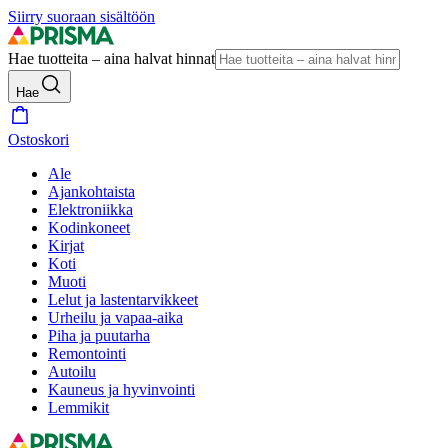
Siirry suoraan sisältöön
Hae tuotteita – aina halvat hinnat
Hae
Ostoskori
Ale
Ajankohtaista
Elektroniikka
Kodinkoneet
Kirjat
Koti
Muoti
Lelut ja lastentarvikkeet
Urheilu ja vapaa-aika
Piha ja puutarha
Remontointi
Autoilu
Kauneus ja hyvinvointi
Lemmikit