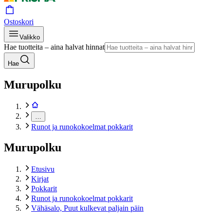
Ostoskori
Valikko
Hae tuotteita – aina halvat hinnat
Hae
Murupolku
…
Runot ja runokokoelmat pokkarit
Murupolku
Etusivu
Kirjat
Pokkarit
Runot ja runokokoelmat pokkarit
Vähäsalo, Puut kulkevat paljain päin