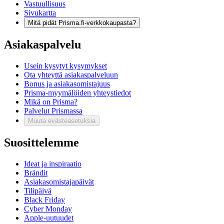
Vastuullisuus
Sivukartta
Mitä pidät Prisma.fi-verkkokaupasta?
Asiakaspalvelu
Usein kysytyt kysymykset
Ota yhteyttä asiakaspalveluun
Bonus ja asiakasomistajuus
Prisma-myymälöiden yhteystiedot
Mikä on Prisma?
Palvelut Prismassa
Muuta evästeasetuksia
Suosittelemme
Ideat ja inspiraatio
Brändit
Asiakasomistajapäivät
Tilipäivä
Black Friday
Cyber Monday
Apple-uutuudet