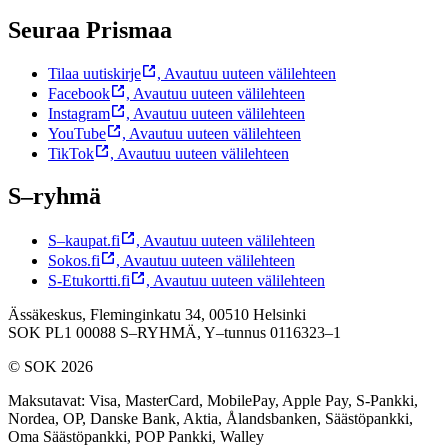
Seuraa Prismaa
Tilaa uutiskirje
,
Avautuu uuteen välilehteen
Facebook
,
Avautuu uuteen välilehteen
Instagram
,
Avautuu uuteen välilehteen
YouTube
,
Avautuu uuteen välilehteen
TikTok
,
Avautuu uuteen välilehteen
S–ryhmä
S–kaupat.fi
,
Avautuu uuteen välilehteen
Sokos.fi
,
Avautuu uuteen välilehteen
S-Etukortti.fi
,
Avautuu uuteen välilehteen
Ässäkeskus, Fleminginkatu 34, 00510 Helsinki
SOK PL1 00088 S–RYHMÄ,
Y–tunnus 0116323–1
© SOK 2026
Maksutavat
:
Visa, MasterCard, MobilePay, Apple Pay, S-Pankki,
Nordea, OP, Danske Bank, Aktia, Ålandsbanken, Säästöpankki,
Oma Säästöpankki, POP Pankki, Walley