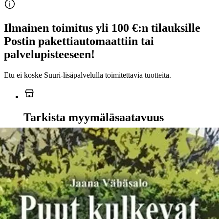
Ilmainen toimitus yli 100 €:n tilauksille
Postin pakettiautomaattiin tai
palvelupisteeseen!
Etu ei koske Suuri‑lisäpalvelulla toimitettavia tuotteita.
Tarkista myymäläsaatavuus
Ei saatavilla
Tuotekuvaus