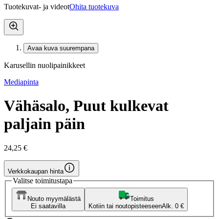
Tuotekuvat- ja videot
Ohita tuotekuva
Avaa kuva suurempana
Karusellin nuolipainikkeet
Mediapinta
Vähäsalo, Puut kulkevat
paljain päin
24,25 €
Verkkokaupan hinta
Valitse toimitustapa
Nouto myymälästä
Toimitus
Ei saatavilla
Kotiin tai noutopisteeseen
Alk. 0 €