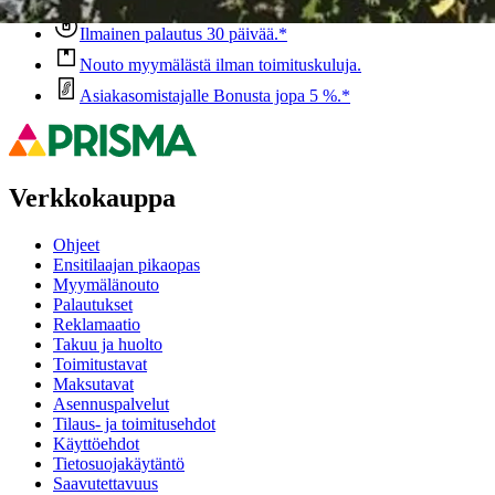
Ilmainen palautus 30 päivää.*
Nouto myymälästä ilman toimituskuluja.
Asiakasomistajalle Bonusta jopa 5 %.*
Verkkokauppa
Ohjeet
Ensitilaajan pikaopas
Myymälänouto
Palautukset
Reklamaatio
Takuu ja huolto
Toimitustavat
Maksutavat
Asennuspalvelut
Tilaus- ja toimitusehdot
Käyttöehdot
Tietosuojakäytäntö
Saavutettavuus