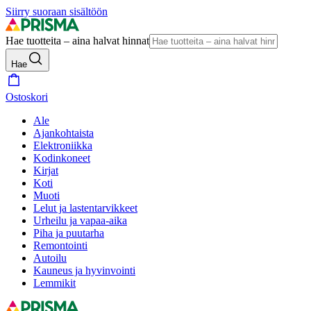
Siirry suoraan sisältöön
Hae tuotteita – aina halvat hinnat
Hae
Ostoskori
Ale
Ajankohtaista
Elektroniikka
Kodinkoneet
Kirjat
Koti
Muoti
Lelut ja lastentarvikkeet
Urheilu ja vapaa-aika
Piha ja puutarha
Remontointi
Autoilu
Kauneus ja hyvinvointi
Lemmikit