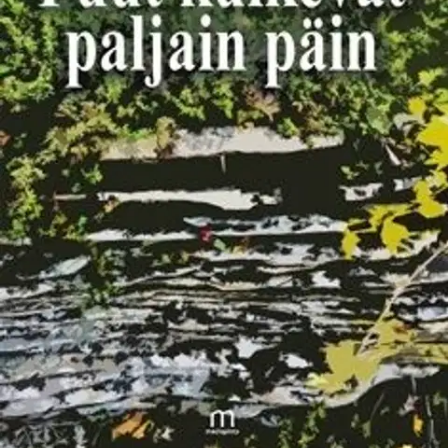
Jaana Vähäsalon toinen runokokoelma raottaa näkymää talven
kylmettämästä tilasta, jossa vihmoo niin että kipeää käy. Vähäsalon
tuttu optimismi kuitenkin lempeästi velloo runoilijan ytimissä, se
suojaa ja lievittää. Elämän nälkä on läsnä myös tumman taivaan alla.
Illat palaavat aikaisemmin maan juodessa kaiken valon ja lätäköiden
nielut hehkuvat hiilen mustaa. Me muutumme kesyiksi pimeän
pitkissä kynsissä ja hauraissa unissa viipyy valoisan tahto alituinen
odotus.
Ominaisuudet
Oletko tyytyväinen tuotetietoihin?
Ovatko tuotetiedot riittävät? Jos tuotetiedoissa on puutteita tai niitä
voisi muuten parantaa, anna palautetta.
Anna palautetta
,
Avautuu uuteen välilehteen