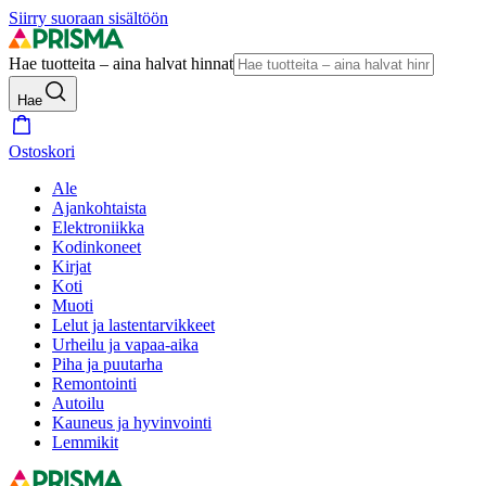
Siirry suoraan sisältöön
Hae tuotteita – aina halvat hinnat
Hae
Ostoskori
Ale
Ajankohtaista
Elektroniikka
Kodinkoneet
Kirjat
Koti
Muoti
Lelut ja lastentarvikkeet
Urheilu ja vapaa-aika
Piha ja puutarha
Remontointi
Autoilu
Kauneus ja hyvinvointi
Lemmikit