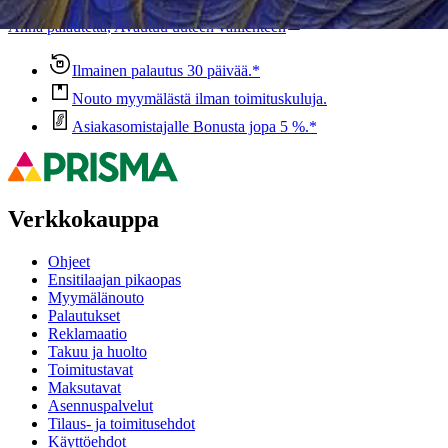
Anna palautetta
,
Avautuu uuteen välilehteen
Ilmainen palautus 30 päivää.*
Nouto myymälästä ilman toimituskuluja.
Asiakasomistajalle Bonusta jopa 5 %.*
Verkkokauppa
Ohjeet
Ensitilaajan pikaopas
Myymälänouto
Palautukset
Reklamaatio
Takuu ja huolto
Toimitustavat
Maksutavat
Asennuspalvelut
Tilaus- ja toimitusehdot
Käyttöehdot