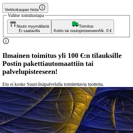
Verkkokaupan hinta
Valitse toimitustapa
Nouto myymälästä
Toimitus
Ei saatavilla
Kotiin tai noutopisteeseen
Alk. 0 €
Ilmainen toimitus yli 100 €:n tilauksille
Postin pakettiautomaattiin tai
palvelupisteeseen!
Etu ei koske Suuri‑lisäpalvelulla toimitettavia tuotteita.
Tarkista myymäläsaatavuus