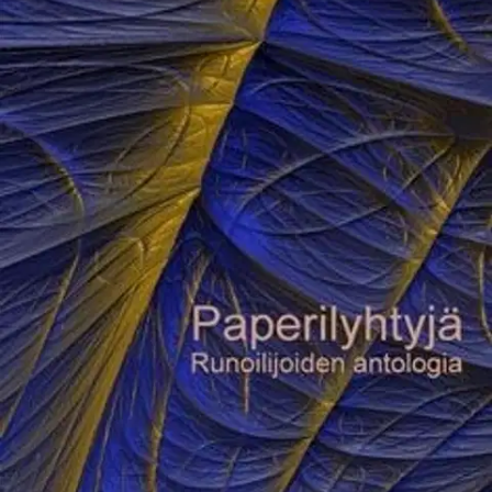
Ei saatavilla
Tuotekuvaus
Paperilyhtyjä - matka 13 runoilijan maailmaan. Mikä saa meidät
kirjoittamaan? Frank Moore totesi aikoinaan "Kirjoituksissa pitää
olla jokin merkki ihmisestä." Mielenkiintoisia lukuhetkiä
Ominaisuudet
Oletko tyytyväinen tuotetietoihin?
Ovatko tuotetiedot riittävät? Jos tuotetiedoissa on puutteita tai niitä
voisi muuten parantaa, anna palautetta.