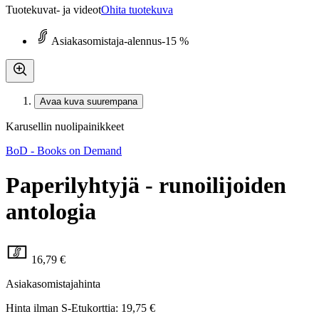
Tuotekuvat- ja videot
Ohita tuotekuva
Asiakasomistaja-alennus
-15 %
Avaa kuva suurempana
Karusellin nuolipainikkeet
BoD - Books on Demand
Paperilyhtyjä - runoilijoiden
antologia
16,79 €
Asiakasomistajahinta
Hinta ilman S-Etukorttia:
19,75 €