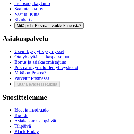
Tietosuojakäytäntö
Saavutettavuus
Vastuullisuus
Sivukartta
Mitä pidät Prisma.fi-verkkokaupasta?
Asiakaspalvelu
Usein kysytyt kysymykset
Ota yhteyttä asiakaspalveluun
Bonus ja asiakasomistajuus
Prisma-myymälöiden yhteystiedot
Mikä on Prisma?
Palvelut Prismassa
Muuta evästeasetuksia
Suosittelemme
Ideat ja inspiraatio
Brändit
Asiakasomistajapäivät
Tilipäivä
Black Friday