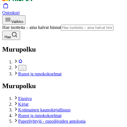
Ostoskori
Valikko
Hae tuotteita – aina halvat hinnat
Hae
Murupolku
…
Runot ja runokokoelmat
Murupolku
Etusivu
Kirjat
Kotimainen kaunokirjallisuus
Runot ja runokokoelmat
Paperilyhtyjä - runoilijoiden antologia