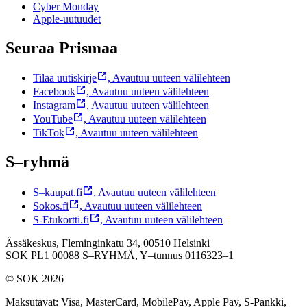
Cyber Monday
Apple-uutuudet
Seuraa Prismaa
Tilaa uutiskirje
,
Avautuu uuteen välilehteen
Facebook
,
Avautuu uuteen välilehteen
Instagram
,
Avautuu uuteen välilehteen
YouTube
,
Avautuu uuteen välilehteen
TikTok
,
Avautuu uuteen välilehteen
S–ryhmä
S–kaupat.fi
,
Avautuu uuteen välilehteen
Sokos.fi
,
Avautuu uuteen välilehteen
S-Etukortti.fi
,
Avautuu uuteen välilehteen
Ässäkeskus, Fleminginkatu 34, 00510 Helsinki
SOK PL1 00088 S–RYHMÄ,
Y–tunnus 0116323–1
© SOK 2026
Maksutavat
:
Visa, MasterCard, MobilePay, Apple Pay, S-Pankki,