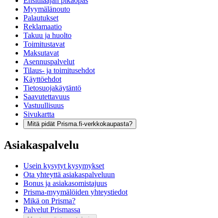
Ensitilaajan pikaopas
Myymälänouto
Palautukset
Reklamaatio
Takuu ja huolto
Toimitustavat
Maksutavat
Asennuspalvelut
Tilaus- ja toimitusehdot
Käyttöehdot
Tietosuojakäytäntö
Saavutettavuus
Vastuullisuus
Sivukartta
Mitä pidät Prisma.fi-verkkokaupasta?
Asiakaspalvelu
Usein kysytyt kysymykset
Ota yhteyttä asiakaspalveluun
Bonus ja asiakasomistajuus
Prisma-myymälöiden yhteystiedot
Mikä on Prisma?
Palvelut Prismassa