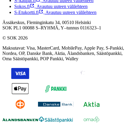
S–kaupat.fi
,
Avautuu uuteen välilehteen
Sokos.fi
,
Avautuu uuteen välilehteen
S-Etukortti.fi
,
Avautuu uuteen välilehteen
Ässäkeskus, Fleminginkatu 34, 00510 Helsinki
SOK PL1 00088 S–RYHMÄ,
Y–tunnus 0116323–1
© SOK 2026
Maksutavat
:
Visa, MasterCard, MobilePay, Apple Pay, S-Pankki,
Nordea, OP, Danske Bank, Aktia, Ålandsbanken, Säästöpankki,
Oma Säästöpankki, POP Pankki, Walley