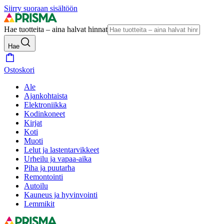
Siirry suoraan sisältöön
Hae tuotteita – aina halvat hinnat
Hae
Ostoskori
Ale
Ajankohtaista
Elektroniikka
Kodinkoneet
Kirjat
Koti
Muoti
Lelut ja lastentarvikkeet
Urheilu ja vapaa-aika
Piha ja puutarha
Remontointi
Autoilu
Kauneus ja hyvinvointi
Lemmikit