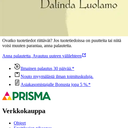
Ominaisuudet
Oletko tyytyväinen tuotetietoihin?
Ovatko tuotetiedot riittävät? Jos tuotetiedoissa on puutteita tai niitä
voisi muuten parantaa, anna palautetta.
Anna palautetta
,
Avautuu uuteen välilehteen
Ilmainen palautus 30 päivää.*
Nouto myymälästä ilman toimituskuluja.
Asiakasomistajalle Bonusta jopa 5 %.*
Verkkokauppa
Ohjeet