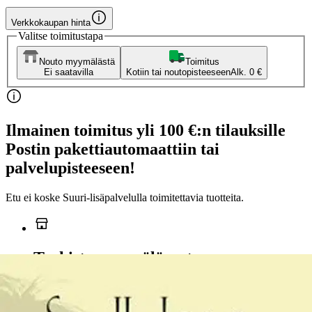
Verkkokaupan hinta
Valitse toimitustapa
Nouto myymälästä
Toimitus
Ei saatavilla
Kotiin tai noutopisteeseen
Alk. 0 €
Ilmainen toimitus yli 100 €:n tilauksille
Postin pakettiautomaattiin tai
palvelupisteeseen!
Etu ei koske Suuri‑lisäpalvelulla toimitettavia tuotteita.
Tarkista myymäläsaatavuus