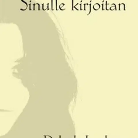
Ei saatavilla
Tuotekuvaus
Sinulle kirjoitan Tunteita, lämpöä rakkauden, läpi tuskaisten
kyynelten. Kirjani runoissa kuvaan omia tunteitani; pettymystä,
pelkoa, iloa, välittämisen tunnetta, rakkautta, paljon tuskaisia
kyyneleitä. Kirjan sisältö koostuu jokaisesta eletystä päivästäni. Olen
kirjoittanut runoja jo monia vuosia, mutta nyt tuli tunne saada runot
kansiin. Vaikka vain omaksi ilokseni. Olen nuori kirjailijan alku
pohjoisesta. Runojeni kokoaminen kirjaksi merkitsee minulle paljon.
Läheisteni tuki ja kannustaminen tätä tehdessä oli merkittävä osa
kirjani aikaansaamiseksi. Runojani lukiessa pääset minun mukaani
elämäni eri vaiheisiin. Toivon, että runoni antavat sinulle jotain
ajattelemisen arvoista. Dalinda Luolamo
Näytä lisää
tuotekuvausta