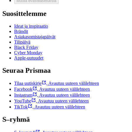
Muuta evästeasetuksia
Suosittelemme
Ideat ja inspiraatio
Brändit
Asiakasomistajapäivät
Tilipäivä
Black Friday
Cyber Monday
Apple-uutuudet
Seuraa Prismaa
Tilaa uutiskirje
,
Avautuu uuteen välilehteen
Facebook
,
Avautuu uuteen välilehteen
Instagram
,
Avautuu uuteen välilehteen
YouTube
,
Avautuu uuteen välilehteen
TikTok
,
Avautuu uuteen välilehteen
S–ryhmä