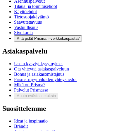
Asennuspalvelut
Tilaus- ja toimitusehdot
Käyttöehdot
Tietosuojakäytäntö
Saavutettavuus
Vastuullisuus
Sivukartta
Mitä pidät Prisma.fi-verkkokaupasta?
Asiakaspalvelu
Usein kysytyt kysymykset
Ota yhteyttä asiakaspalveluun
Bonus ja asiakasomistajuus
Prisma-myymälöiden yhteystiedot
Mikä on Prisma?
Palvelut Prismassa
Muuta evästeasetuksia
Suosittelemme
Ideat ja inspiraatio
Brändit