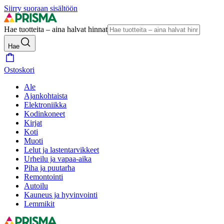
Siirry suoraan sisältöön
Hae tuotteita – aina halvat hinnat
Hae
Ostoskori
Ale
Ajankohtaista
Elektroniikka
Kodinkoneet
Kirjat
Koti
Muoti
Lelut ja lastentarvikkeet
Urheilu ja vapaa-aika
Piha ja puutarha
Remontointi
Autoilu
Kauneus ja hyvinvointi
Lemmikit