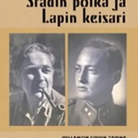
Ei saatavilla
Tuotekuvaus
Stadin poika Harri Willamo on tähän muistelmateokseen kirjannut
kulttuuri- ja kaupunkihistorian kannalta arvokkaita Willamon suvun
tarinoita. Harri Willamo asui 16-vuotiaaseen asti Helsingin
Tehtaankadulla, ja hänen vanhempansa ja isovanhempansa olivat
myös helsinkiläisiä. Isä Armas oli mm. HJK:n perustajajäsen, jonka
jäsenkortissa järjestysnumero oli 1. Perhe muutti 1936 Kulosaareen,
jonka vilkasta elämää kirjassa myös kuvataan.
Kirjan toinen
keskushahmo on Harri Willamon setä Oiva Willamo, jota
myöhemmin Ukoksi ja Lapin keisariksi kutsuttiin. Hän lähti 1915
jääkäriksi Saksaan, ja myöhemmin avioitui ja eli värikästä elämää
kirjailija Annikki Kariniemen kanssa.
Näytä lisää
tuotekuvausta
Ominaisuudet