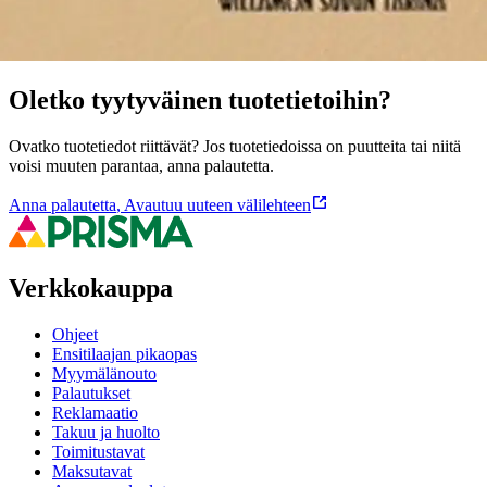
Oletko tyytyväinen tuotetietoihin?
Ovatko tuotetiedot riittävät? Jos tuotetiedoissa on puutteita tai niitä
voisi muuten parantaa, anna palautetta.
Anna palautetta
,
Avautuu uuteen välilehteen
Verkkokauppa
Ohjeet
Ensitilaajan pikaopas
Myymälänouto
Palautukset
Reklamaatio
Takuu ja huolto
Toimitustavat
Maksutavat