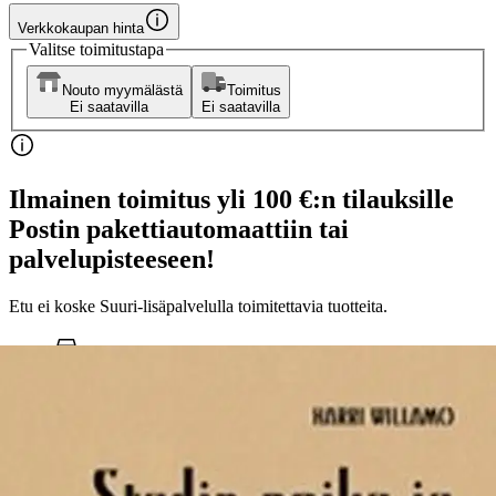
Verkkokaupan hinta
Valitse toimitustapa
Nouto myymälästä
Toimitus
Ei saatavilla
Ei saatavilla
Ilmainen toimitus yli 100 €:n tilauksille
Postin pakettiautomaattiin tai
palvelupisteeseen!
Etu ei koske Suuri‑lisäpalvelulla toimitettavia tuotteita.
Tarkista myymäläsaatavuus