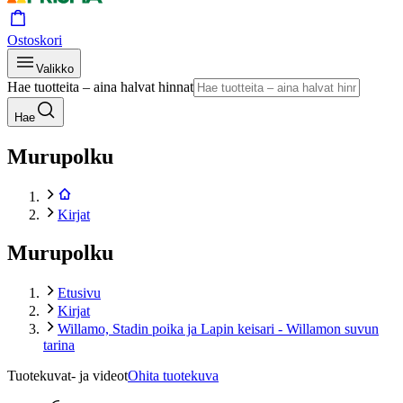
Ostoskori
Valikko
Hae tuotteita – aina halvat hinnat
Hae
Murupolku
Kirjat
Murupolku
Etusivu
Kirjat
Willamo, Stadin poika ja Lapin keisari - Willamon suvun
tarina
Tuotekuvat- ja videot
Ohita tuotekuva