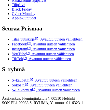
Asiakasomistajapäivät
Tilipäivä
Black Friday
Cyber Monday
Apple-uutuudet
Seuraa Prismaa
Tilaa uutiskirje
,
Avautuu uuteen välilehteen
Facebook
,
Avautuu uuteen välilehteen
Instagram
,
Avautuu uuteen välilehteen
YouTube
,
Avautuu uuteen välilehteen
TikTok
,
Avautuu uuteen välilehteen
S–ryhmä
S–kaupat.fi
,
Avautuu uuteen välilehteen
Sokos.fi
,
Avautuu uuteen välilehteen
S-Etukortti.fi
,
Avautuu uuteen välilehteen
Ässäkeskus, Fleminginkatu 34, 00510 Helsinki
SOK PL1 00088 S–RYHMÄ,
Y–tunnus 0116323–1