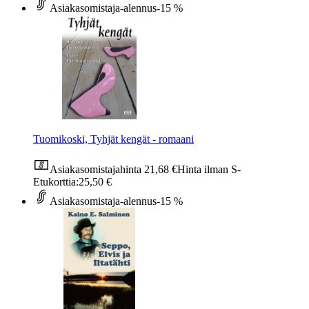
Asiakasomistaja-alennus
-15 %
Tuomikoski, Tyhjät kengät - romaani
Asiakasomistajahinta
21,68 €
Hinta ilman S-
Etukorttia:
25,50 €
Asiakasomistaja-alennus
-15 %