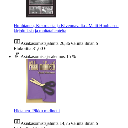
Huuhtanen, Kekrolasta ja Kivennavalta - Matti Huuhtasen
kirjoituksia ja muitatallenteita
Asiakasomistajahinta
26,86 €
Hinta ilman S-
Etukorttia:
31,60 €
Asiakasomistaja-alennus
-15 %
Hietanen, Pikku midinetti
Asiakasomistajahinta
14,75 €
Hinta ilman S-