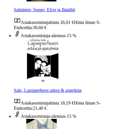
Salminen, Seppo, Elvis ja Iltatähti
Asiakasomistajahinta
26,01 €
Hinta ilman S-
Etukorttia:
30,60 €
Asiakasomistaja-alennus
-15 %
Salo, Lapsiperheen arkea & ajatelmia
Asiakasomistajahinta
18,19 €
Hinta ilman S-
Etukorttia:
21,40 €
Asiakasomistaja-alennus
-15 %