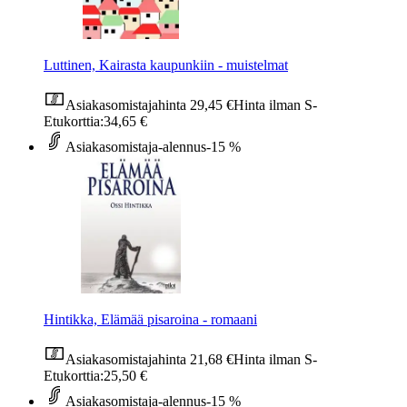
Luttinen, Kairasta kaupunkiin - muistelmat
Asiakasomistajahinta
29,45 €
Hinta ilman S-
Etukorttia:
34,65 €
Asiakasomistaja-alennus
-15 %
Hintikka, Elämää pisaroina - romaani
Asiakasomistajahinta
21,68 €
Hinta ilman S-
Etukorttia:
25,50 €
Asiakasomistaja-alennus
-15 %