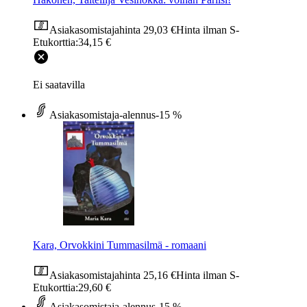
Asiakasomistajahinta
29,03 €
Hinta ilman S-
Etukorttia:
34,15 €
Ei saatavilla
Asiakasomistaja-alennus
-15 %
Kara, Orvokkini Tummasilmä - romaani
Asiakasomistajahinta
25,16 €
Hinta ilman S-
Etukorttia:
29,60 €
Asiakasomistaja-alennus
-15 %