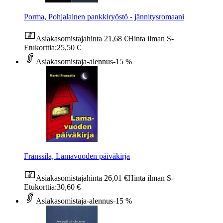
Porma, Pohjalainen pankkiryöstö - jännitysromaani
Asiakasomistajahinta
21,68 €
Hinta ilman S-
Etukorttia:
25,50 €
Asiakasomistaja-alennus
-15 %
Franssila, Lamavuoden päiväkirja
Asiakasomistajahinta
26,01 €
Hinta ilman S-
Etukorttia:
30,60 €
Asiakasomistaja-alennus
-15 %