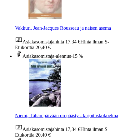
Vakkuri, Jean-Jacques Rousseau ja naisen asema
Asiakasomistajahinta
17,34 €
Hinta ilman S-
Etukorttia:
20,40 €
Asiakasomistaja-alennus
-15 %
Niemi, Tähän päivään on päästy - kirjoituskokoelma
Asiakasomistajahinta
17,34 €
Hinta ilman S-
Etukorttia:
20,40 €