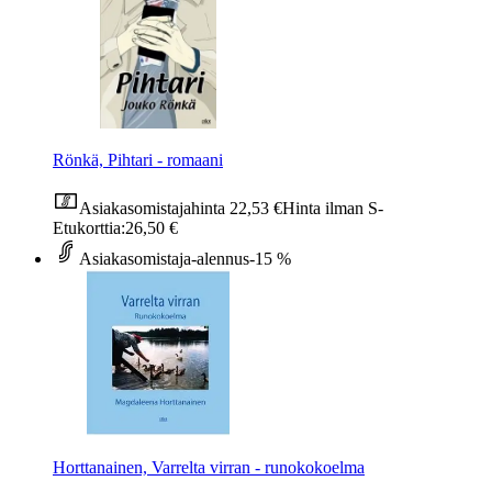
Rönkä, Pihtari - romaani
Asiakasomistajahinta
22,53 €
Hinta ilman S-
Etukorttia:
26,50 €
Asiakasomistaja-alennus
-15 %
Horttanainen, Varrelta virran - runokokoelma