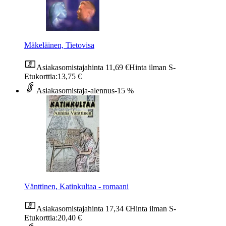
Mäkeläinen, Tietovisa
Asiakasomistajahinta
11,69 €
Hinta ilman S-
Etukorttia:
13,75 €
Asiakasomistaja-alennus
-15 %
Vänttinen, Katinkultaa - romaani
Asiakasomistajahinta
17,34 €
Hinta ilman S-
Etukorttia:
20,40 €