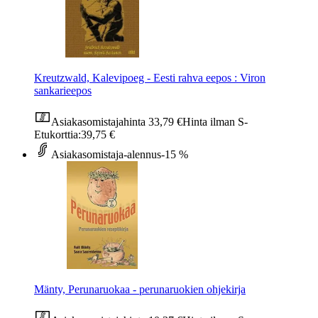
Kreutzwald, Kalevipoeg - Eesti rahva eepos : Viron
sankarieepos
Asiakasomistajahinta
33,79 €
Hinta ilman S-
Etukorttia:
39,75 €
Asiakasomistaja-alennus
-15 %
Mänty, Perunaruokaa - perunaruokien ohjekirja