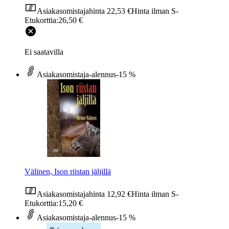
Asiakasomistajahinta
22,53 €
Hinta ilman S-
Etukorttia:
26,50 €
Ei saatavilla
Asiakasomistaja-alennus
-15 %
Välinen, Ison riistan jäljillä
Asiakasomistajahinta
12,92 €
Hinta ilman S-
Etukorttia:
15,20 €
Asiakasomistaja-alennus
-15 %