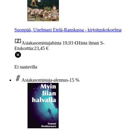
Suonpää, Unelmani Etelä-Ranskassa - kirjoituskokoelma
Asiakasomistajahinta
19,93 €
Hinta ilman S-
Etukorttia:
23,45 €
Ei saatavilla
Asiakasomistaja-alennus
-15 %