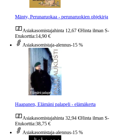
Mänty, Perunaruokaa - perunaruokien ohjekirja
Asiakasomistajahinta
12,67 €
Hinta ilman S-
Etukorttia:
14,90 €
Asiakasomistaja-alennus
-15 %
Haapanen, Elämäni palapeli - elämäkerta
Asiakasomistajahinta
32,94 €
Hinta ilman S-
Etukorttia:
38,75 €
Asiakasomistaja-alennus
-15 %