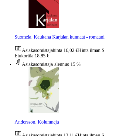
Suomela, Kaukana Karjalan kunnaat - romaani
Asiakasomistajahinta
16,02 €
Hinta ilman S-
Etukorttia:
18,85 €
Asiakasomistaja-alennus
-15 %
Andersson, Kolumneja
Asiakasomistajahinta
12,11 €
Hinta ilman S-