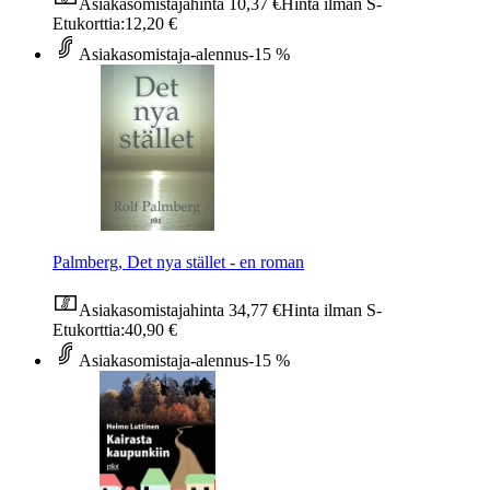
Asiakasomistajahinta
10,37 €
Hinta ilman S-
Etukorttia:
12,20 €
Asiakasomistaja-alennus
-15 %
Palmberg, Det nya stället - en roman
Asiakasomistajahinta
34,77 €
Hinta ilman S-
Etukorttia:
40,90 €
Asiakasomistaja-alennus
-15 %