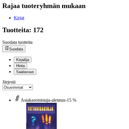
Rajaa tuoteryhmän mukaan
Kirjat
Tuotteita: 172
Suodata tuotteita
Suodata
Kirjailija
Hinta
Saatavuus
Järjestä
Asiakasomistaja-alennus
-15 %