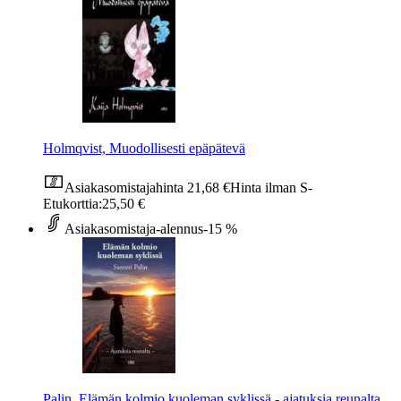
Holmqvist, Muodollisesti epäpätevä
Asiakasomistajahinta
21,68 €
Hinta ilman S-
Etukorttia:
25,50 €
Asiakasomistaja-alennus
-15 %
Palin, Elämän kolmio kuoleman syklissä - ajatuksia reunalta