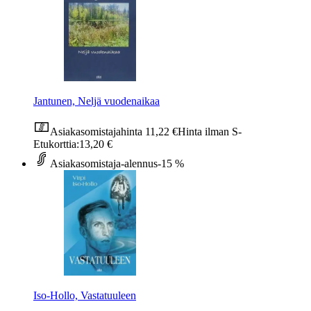
Jantunen, Neljä vuodenaikaa
Asiakasomistajahinta
11,22 €
Hinta ilman S-
Etukorttia:
13,20 €
Asiakasomistaja-alennus
-15 %
Iso-Hollo, Vastatuuleen