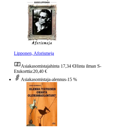
Lipponen, Aforismeja
Asiakasomistajahinta
17,34 €
Hinta ilman S-
Etukorttia:
20,40 €
Asiakasomistaja-alennus
-15 %