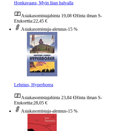
Honkavaara, Myin liian halvalla
Asiakasomistajahinta
19,08 €
Hinta ilman S-
Etukorttia:
22,45 €
Asiakasomistaja-alennus
-15 %
Lehmus, Hyperborea
Asiakasomistajahinta
23,84 €
Hinta ilman S-
Etukorttia:
28,05 €
Asiakasomistaja-alennus
-15 %