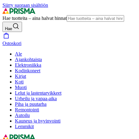
Siirry suoraan sisältöön
Hae tuotteita – aina halvat hinnat
Hae
Ostoskori
Ale
Ajankohtaista
Elektroniikka
Kodinkoneet
Kirjat
Koti
Muoti
Lelut ja lastentarvikkeet
Urheilu ja vapaa-aika
Piha ja puutarha
Remontointi
Autoilu
Kauneus ja hyvinvointi
Lemmikit