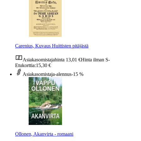
Carenius, Kuvaus Huittisten pitäjästä
Asiakasomistajahinta
13,01 €
Hinta ilman S-
Etukorttia:
15,30 €
Asiakasomistaja-alennus
-15 %
Ollonen, Akanvirta - romaani