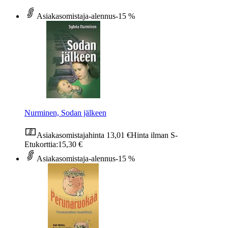
Asiakasomistaja-alennus
-15 %
Nurminen, Sodan jälkeen
Asiakasomistajahinta
13,01 €
Hinta ilman S-
Etukorttia:
15,30 €
Asiakasomistaja-alennus
-15 %