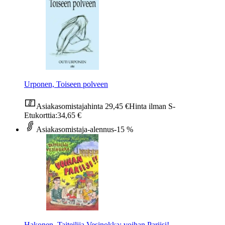
Urponen, Toiseen polveen
Asiakasomistajahinta
29,45 €
Hinta ilman S-
Etukorttia:
34,65 €
Asiakasomistaja-alennus
-15 %
Hakonen, Taiteilija Vesinokka: voihan Pariisi!