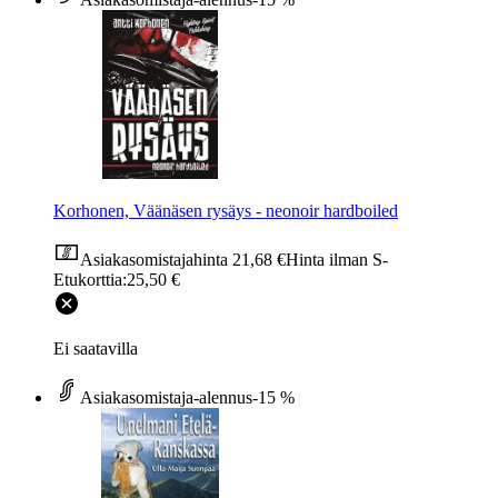
Korhonen, Väänäsen rysäys - neonoir hardboiled
Asiakasomistajahinta
21,68 €
Hinta ilman S-
Etukorttia:
25,50 €
Ei saatavilla
Asiakasomistaja-alennus
-15 %