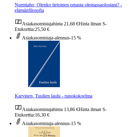
Nurmiaho, Olenko tietoinen omasta olemassaolostani? -
elämänfilosofia
Asiakasomistajahinta
21,68 €
Hinta ilman S-
Etukorttia:
25,50 €
Asiakasomistaja-alennus
-15 %
Karvinen, Tuulien laulu - runokokoelma
Asiakasomistajahinta
13,86 €
Hinta ilman S-
Etukorttia:
16,30 €
Asiakasomistaja-alennus
-15 %