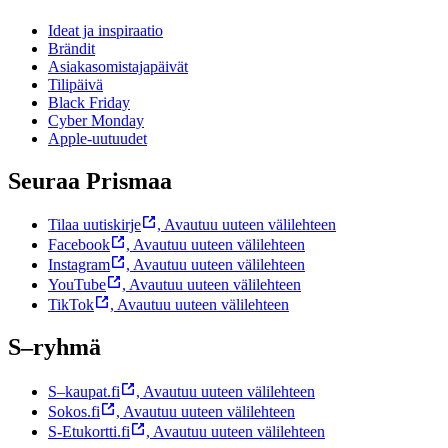
Ideat ja inspiraatio
Brändit
Asiakasomistajapäivät
Tilipäivä
Black Friday
Cyber Monday
Apple-uutuudet
Seuraa Prismaa
Tilaa uutiskirje
,
Avautuu uuteen välilehteen
Facebook
,
Avautuu uuteen välilehteen
Instagram
,
Avautuu uuteen välilehteen
YouTube
,
Avautuu uuteen välilehteen
TikTok
,
Avautuu uuteen välilehteen
S–ryhmä
S–kaupat.fi
,
Avautuu uuteen välilehteen
Sokos.fi
,
Avautuu uuteen välilehteen
S-Etukortti.fi
,
Avautuu uuteen välilehteen