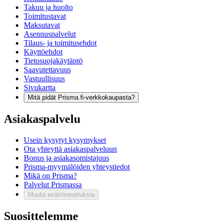
Takuu ja huolto
Toimitustavat
Maksutavat
Asennuspalvelut
Tilaus- ja toimitusehdot
Käyttöehdot
Tietosuojakäytäntö
Saavutettavuus
Vastuullisuus
Sivukartta
Mitä pidät Prisma.fi-verkkokaupasta?
Asiakaspalvelu
Usein kysytyt kysymykset
Ota yhteyttä asiakaspalveluun
Bonus ja asiakasomistajuus
Prisma-myymälöiden yhteystiedot
Mikä on Prisma?
Palvelut Prismassa
Muuta evästeasetuksia
Suosittelemme