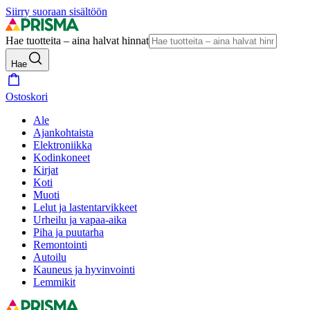
Siirry suoraan sisältöön
Hae tuotteita – aina halvat hinnat
Hae
Ostoskori
Ale
Ajankohtaista
Elektroniikka
Kodinkoneet
Kirjat
Koti
Muoti
Lelut ja lastentarvikkeet
Urheilu ja vapaa-aika
Piha ja puutarha
Remontointi
Autoilu
Kauneus ja hyvinvointi
Lemmikit