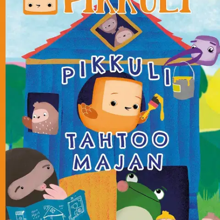
Suosittujen Pikkuli-kuvakirjojen seuraavassa osassa Pikkuli aikoo
rakentaa majan - mutta saako siellä viettää aikaa kukaan muu?
Pikkuli haluaisi istua ja lukea kotona kaikessa rauhassa, mutta äidin
ja isän siivoilu tekee siitä mahdotonta. Siksi Pikkuli päättää rakentaa
itselleen majan! Muut Aurinkonummen metsän eläimet rientävät
avuksi, ja yhteistyöllä majasta tuleekin hieno. Pikkuli ei kuitenkaan
halua jakaa rakennusta muiden kanssa ja ajaa ystävänsä pois.
Olisikohan majasta sittenkin ollut hauskinta nauttia yhdessä? Lapset
tuntevat Pikkulin Pikku Kakkosella esitetystä animaatiosarjasta, joka
on menestynyt myös kansainvälisesti: sen esitysoikeudet on myyty
jo useisiin kymmeniin maihin. Lisäksi Espoon kaupunki on
opettanut päiväkodeissa tunne- ja vuorovaikutustaitoja Pikkuli-
sovelluksen avulla. Sarjassa on aiemmin ilmestynyt kuvakirjat
Pikkulin syntymäpäivä, Pikkuli pelastaa päivän ja Pikkuli sanoo EI!
sekä yksi tarroin varusteltu puuhakirja.
Näytä lisää
tuotekuvausta
Ominaisuudet