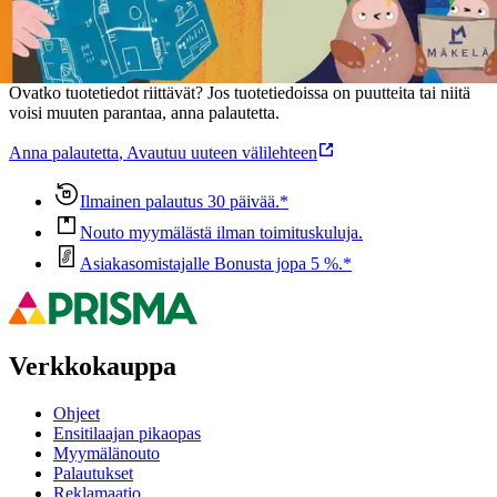
Oletko tyytyväinen tuotetietoihin?
Ovatko tuotetiedot riittävät? Jos tuotetiedoissa on puutteita tai niitä
voisi muuten parantaa, anna palautetta.
Anna palautetta
,
Avautuu uuteen välilehteen
Ilmainen palautus 30 päivää.*
Nouto myymälästä ilman toimituskuluja.
Asiakasomistajalle Bonusta jopa 5 %.*
Verkkokauppa
Ohjeet
Ensitilaajan pikaopas
Myymälänouto
Palautukset
Reklamaatio