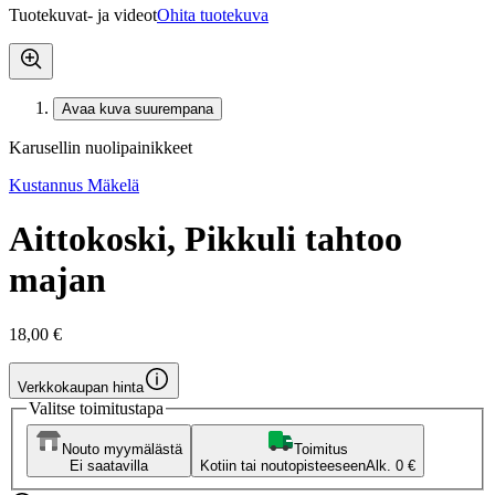
Tuotekuvat- ja videot
Ohita tuotekuva
Avaa kuva suurempana
Karusellin nuolipainikkeet
Kustannus Mäkelä
Aittokoski, Pikkuli tahtoo
majan
18,00 €
Verkkokaupan hinta
Valitse toimitustapa
Nouto myymälästä
Toimitus
Ei saatavilla
Kotiin tai noutopisteeseen
Alk. 0 €