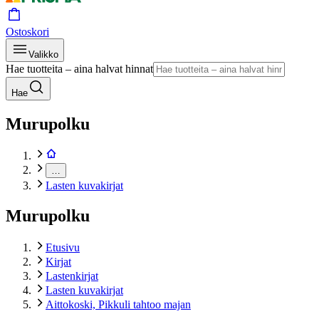
Ostoskori
Valikko
Hae tuotteita – aina halvat hinnat
Hae
Murupolku
…
Lasten kuvakirjat
Murupolku
Etusivu
Kirjat
Lastenkirjat
Lasten kuvakirjat
Aittokoski, Pikkuli tahtoo majan