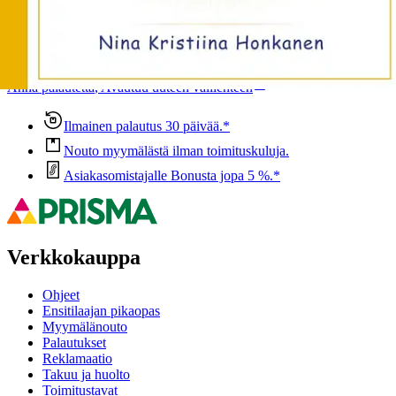
Oletko tyytyväinen tuotetietoihin?
Ovatko tuotetiedot riittävät? Jos tuotetiedoissa on puutteita tai niitä
voisi muuten parantaa, anna palautetta.
Anna palautetta
,
Avautuu uuteen välilehteen
Ilmainen palautus 30 päivää.*
Nouto myymälästä ilman toimituskuluja.
Asiakasomistajalle Bonusta jopa 5 %.*
Verkkokauppa
Ohjeet
Ensitilaajan pikaopas
Myymälänouto
Palautukset
Reklamaatio
Takuu ja huolto
Toimitustavat