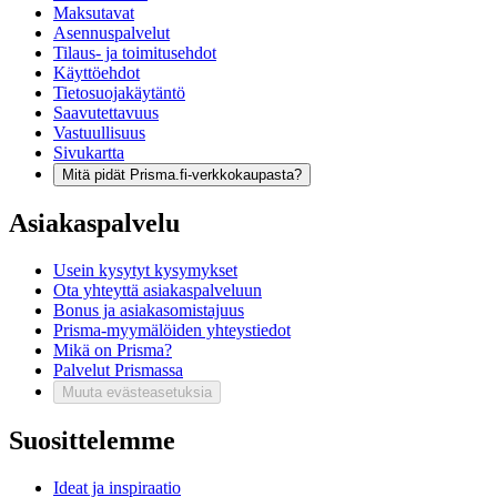
Maksutavat
Asennuspalvelut
Tilaus- ja toimitusehdot
Käyttöehdot
Tietosuojakäytäntö
Saavutettavuus
Vastuullisuus
Sivukartta
Mitä pidät Prisma.fi-verkkokaupasta?
Asiakaspalvelu
Usein kysytyt kysymykset
Ota yhteyttä asiakaspalveluun
Bonus ja asiakasomistajuus
Prisma-myymälöiden yhteystiedot
Mikä on Prisma?
Palvelut Prismassa
Muuta evästeasetuksia
Suosittelemme
Ideat ja inspiraatio