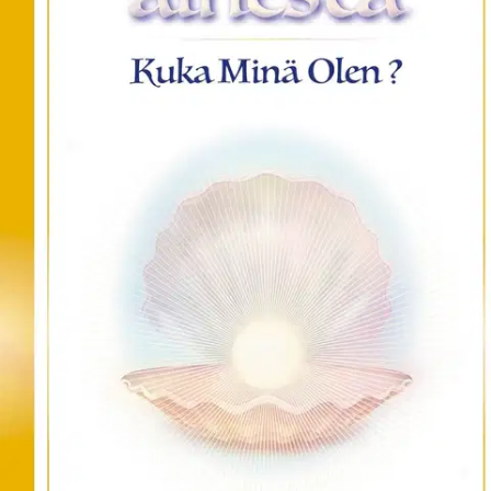
Ei saatavilla
Tuotekuvaus
Tämä pieni kolmeen runoon jaettu kirjanen on sekä nuorille että
aikuisille suunnattu kunnianosoitus Tuomaan Tekojen
Helmihymnille, joka vastaa näihin neljään tärkeään, ehkä meitä
kaikkia ainakin joskus mietityttäneeseen kysymykseen: Kuka minä
olen, mistä tulen, miksi olen täällä ja mihin olen menossa? Kirjan
alkupuoli on kirjoitettu kysymysten ja loppupuoli vastausten
muotoon.
Ominaisuudet