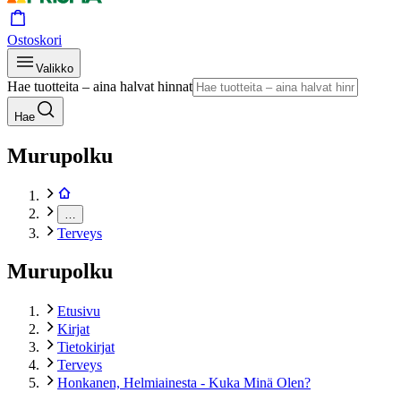
Ostoskori
Valikko
Hae tuotteita – aina halvat hinnat
Hae
Murupolku
…
Terveys
Murupolku
Etusivu
Kirjat
Tietokirjat
Terveys
Honkanen, Helmiainesta - Kuka Minä Olen?