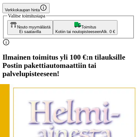
Verkkokaupan hinta
Valitse toimitustapa
Nouto myymälästä
Toimitus
Ei saatavilla
Kotiin tai noutopisteeseen
Alk. 0 €
Ilmainen toimitus yli 100 €:n tilauksille
Postin pakettiautomaattiin tai
palvelupisteeseen!
Etu ei koske Suuri‑lisäpalvelulla toimitettavia tuotteita.
Tarkista myymäläsaatavuus