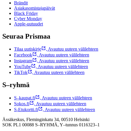
Brändit
Asiakasomistajapäivät
Black Friday
Cyber Monday
Apple-uutuudet
Seuraa Prismaa
Tilaa uutiskirje
,
Avautuu uuteen välilehteen
Facebook
,
Avautuu uuteen välilehteen
Instagram
,
Avautuu uuteen välilehteen
YouTube
,
Avautuu uuteen välilehteen
TikTok
,
Avautuu uuteen välilehteen
S–ryhmä
S–kaupat.fi
,
Avautuu uuteen välilehteen
Sokos.fi
,
Avautuu uuteen välilehteen
S-Etukortti.fi
,
Avautuu uuteen välilehteen
Ässäkeskus, Fleminginkatu 34, 00510 Helsinki
SOK PL1 00088 S–RYHMÄ,
Y–tunnus 0116323–1