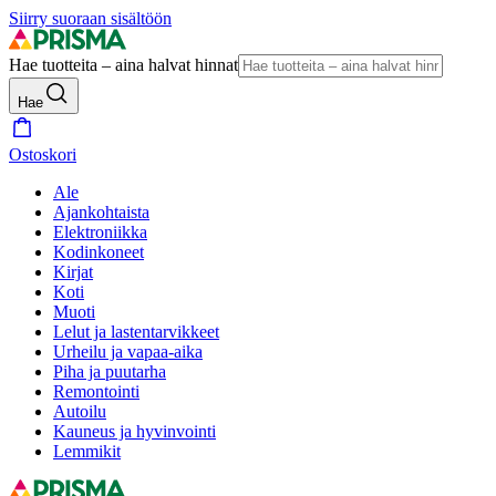
Siirry suoraan sisältöön
Hae tuotteita – aina halvat hinnat
Hae
Ostoskori
Ale
Ajankohtaista
Elektroniikka
Kodinkoneet
Kirjat
Koti
Muoti
Lelut ja lastentarvikkeet
Urheilu ja vapaa-aika
Piha ja puutarha
Remontointi
Autoilu
Kauneus ja hyvinvointi
Lemmikit