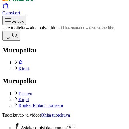
Ostoskori
Valikko
Hae tuotteita – aina halvat hinnat
Hae
Murupolku
Kirjat
Murupolku
Etusivu
Kirjat
Rönkä, Pihtari - romaani
Tuotekuvat- ja videot
Ohita tuotekuva
Asiakasomistaja-alennus
-15 %