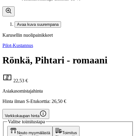
Avaa kuva suurempana
Karusellin nuolipainikkeet
Pilot-Kustannus
Rönkä, Pihtari - romaani
22,53 €
Asiakasomistajahinta
Hinta ilman S-Etukorttia:
26,50 €
Verkkokaupan hinta
Valitse toimitustapa
Nouto myymälästä
Toimitus