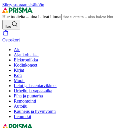
Siirry suoraan sisältöön
Hae tuotteita – aina halvat hinnat
Hae
Ostoskori
Ale
Ajankohtaista
Elektroniikka
Kodinkoneet
Kirjat
Koti
Muoti
Lelut ja lastentarvikkeet
Urheilu ja vapaa-aika
Piha ja puutarha
Remontointi
Autoilu
Kauneus ja hyvinvointi
Lemmikit