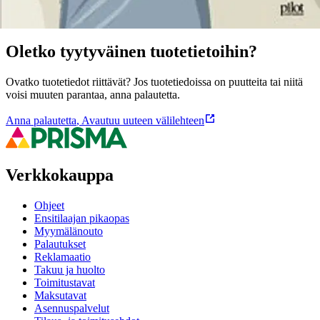
Oletko tyytyväinen tuotetietoihin?
Ovatko tuotetiedot riittävät? Jos tuotetiedoissa on puutteita tai niitä
voisi muuten parantaa, anna palautetta.
Anna palautetta
,
Avautuu uuteen välilehteen
Verkkokauppa
Ohjeet
Ensitilaajan pikaopas
Myymälänouto
Palautukset
Reklamaatio
Takuu ja huolto
Toimitustavat
Maksutavat
Asennuspalvelut