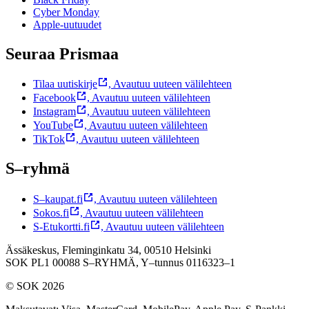
Cyber Monday
Apple-uutuudet
Seuraa Prismaa
Tilaa uutiskirje
,
Avautuu uuteen välilehteen
Facebook
,
Avautuu uuteen välilehteen
Instagram
,
Avautuu uuteen välilehteen
YouTube
,
Avautuu uuteen välilehteen
TikTok
,
Avautuu uuteen välilehteen
S–ryhmä
S–kaupat.fi
,
Avautuu uuteen välilehteen
Sokos.fi
,
Avautuu uuteen välilehteen
S-Etukortti.fi
,
Avautuu uuteen välilehteen
Ässäkeskus, Fleminginkatu 34, 00510 Helsinki
SOK PL1 00088 S–RYHMÄ,
Y–tunnus 0116323–1
© SOK 2026