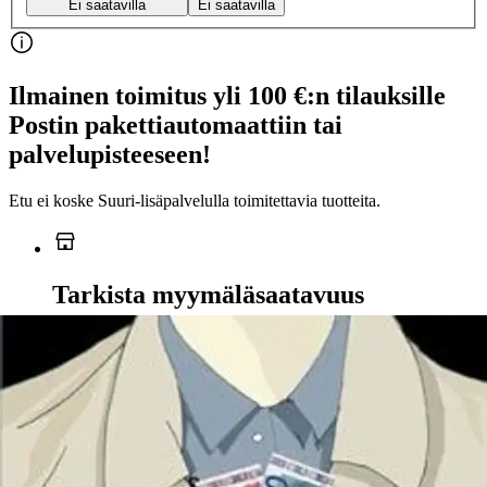
Ei saatavilla
Ei saatavilla
Ilmainen toimitus yli 100 €:n tilauksille
Postin pakettiautomaattiin tai
palvelupisteeseen!
Etu ei koske Suuri‑lisäpalvelulla toimitettavia tuotteita.
Tarkista myymäläsaatavuus
Ei saatavilla
Tuotekuvaus