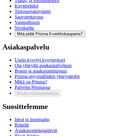
Tilaus- ja toimitusehdot
Käyttöehdot
Tietosuojakäytäntö
Saavutettavuus
Vastuullisuus
Sivukartta
Mitä pidät Prisma.fi-verkkokaupasta?
Asiakaspalvelu
Usein kysytyt kysymykset
Ota yhteyttä asiakaspalveluun
Bonus ja asiakasomistajuus
Prisma-myymälöiden yhteystiedot
Mikä on Prisma?
Palvelut Prismassa
Muuta evästeasetuksia
Suosittelemme
Ideat ja inspiraatio
Brändit
Asiakasomistajapäivät
Black Friday