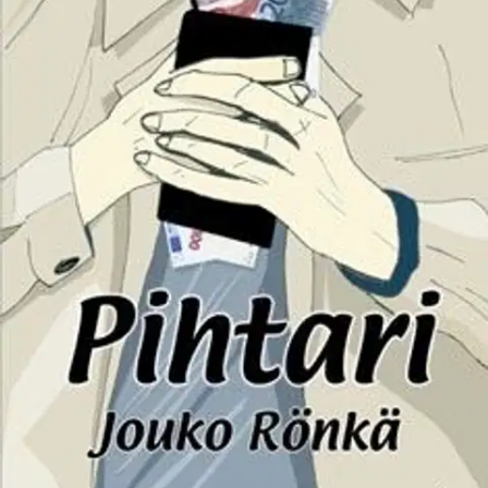
Pihtari on Jouko Röngän kuudes kirja, kolmas romaani.
Humoristisessa romaanissa kuuluu kirjailijan ääni kun hän kuvaa
romaanin päähenkilön Niilo "Nuuka" Nykäsen omituista suhdetta
rahaan, pihtaamista nuukuutena, säästäväisyytenä, yleensä kuitenkin
myönteisenä asiana. Kuluttamisen kyvyttömyys nähdään ristiriitana,
toisaalta kansakunnan pelastuksena, kuten ennen nähtiin
säästäväinen, nuukaileva elämäntapa.
Pihtaamisella tarkoitetaan
romaanissa myöskin seksuaalisista nautinnoista kieltäytymistä,
selibaattia. Nuukuus ja ahneus kulkevat käsi kädessä. Romaanin
päähenkilö Niilo "Nuuka" Nykänen on nuuka mies, rikas,
onnekaskin. Enimmäkseen hän pihtailee toisten ihmisten
kustannuksella, ainainen vaurauden kaipuu tekee hänestä miehen
vailla omaatuntoa. Varhaislapsuuden köyhyys ja huono-osaisuus
kasvatti köyhyyden ruven jota hän joutuu alati raapimaan ja pelon
että jää iäksi köyhäksi.
Näytä lisää
tuotekuvausta
Ominaisuudet