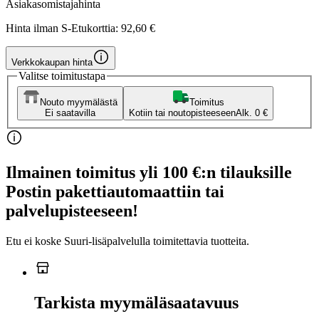
Asiakasomistajahinta
Hinta ilman S-Etukorttia:
92,60 €
Verkkokaupan hinta
Valitse toimitustapa
Nouto myymälästä
Toimitus
Ei saatavilla
Kotiin tai noutopisteeseen
Alk. 0 €
Ilmainen toimitus yli 100 €:n tilauksille
Postin pakettiautomaattiin tai
palvelupisteeseen!
Etu ei koske Suuri‑lisäpalvelulla toimitettavia tuotteita.
Tarkista myymäläsaatavuus