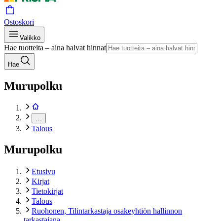
Ostoskori
Valikko
Hae tuotteita – aina halvat hinnat
Hae
Murupolku
…
Talous
Murupolku
Etusivu
Kirjat
Tietokirjat
Talous
Ruohonen, Tilintarkastaja osakeyhtiön hallinnon
tarkastajana