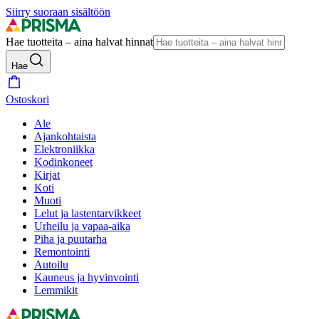
Siirry suoraan sisältöön
Hae tuotteita – aina halvat hinnat
Hae
Ostoskori
Ale
Ajankohtaista
Elektroniikka
Kodinkoneet
Kirjat
Koti
Muoti
Lelut ja lastentarvikkeet
Urheilu ja vapaa-aika
Piha ja puutarha
Remontointi
Autoilu
Kauneus ja hyvinvointi
Lemmikit