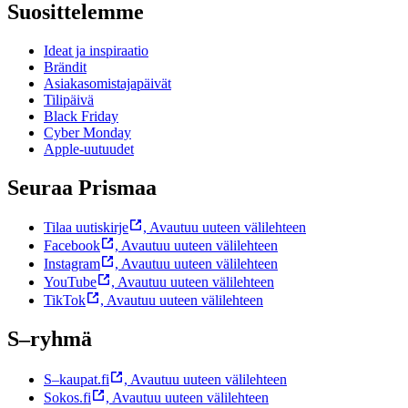
Suosittelemme
Ideat ja inspiraatio
Brändit
Asiakasomistajapäivät
Tilipäivä
Black Friday
Cyber Monday
Apple-uutuudet
Seuraa Prismaa
Tilaa uutiskirje
,
Avautuu uuteen välilehteen
Facebook
,
Avautuu uuteen välilehteen
Instagram
,
Avautuu uuteen välilehteen
YouTube
,
Avautuu uuteen välilehteen
TikTok
,
Avautuu uuteen välilehteen
S–ryhmä
S–kaupat.fi
,
Avautuu uuteen välilehteen
Sokos.fi
,
Avautuu uuteen välilehteen