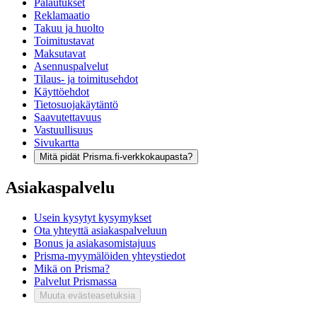
Palautukset
Reklamaatio
Takuu ja huolto
Toimitustavat
Maksutavat
Asennuspalvelut
Tilaus- ja toimitusehdot
Käyttöehdot
Tietosuojakäytäntö
Saavutettavuus
Vastuullisuus
Sivukartta
Mitä pidät Prisma.fi-verkkokaupasta?
Asiakaspalvelu
Usein kysytyt kysymykset
Ota yhteyttä asiakaspalveluun
Bonus ja asiakasomistajuus
Prisma-myymälöiden yhteystiedot
Mikä on Prisma?
Palvelut Prismassa
Muuta evästeasetuksia