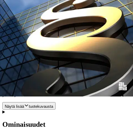
johdon toiminnan arviointiin. Kirjassa myös selvitetään, miltä osin
tilintarkastajan on tarkastettava erityislainsäädännön noudattamista
osakeyhtiössä. Tilintarkastajan hallinnon tarkastusvelvollisuuden
laiminlyöntiä käsitellään erityisesti vahingonkorvausoikeudellisesta
näkökulmasta sekä arvioidaan, millä tavoin tilintarkastajan
vahingonkorvausvastuuta on arvioitava suhteessa osakeyhtiön
johdon vahingonkorvausvastuuseen. Kirjassa tehdään myös
kansainvälistä vertailua erityisesti Ruotsin ja Yhdistyneen
kuningaskunnan oikeuskäytäntöihin. Kirja on suunnattu
tilintarkastajille ja tilintarkastusyhteisöille, tilintarkastuspalvelujen
käyttäjille: osakkeenomistajille ja osakeyhtiön johdolle (hallitus,
toimitusjohtaja), osakeyhtiö- ja tilintarkastusoikeuden
asiantuntijoille, tilitoimistoille ja kirjanpitäjille sekä tilintarkastuksen
opintoja suorittaville sekä kauppatieteiden ja oikeustieteen
opiskelijoille. KTT Janne Ruohonen on oa. yritysoikeuden
professori Itä-Suomen yliopistossa ja yritysjuridiikan
yliopistonlehtori Tampereen yliopistossa. Ruohonen on erikoistunut
yhtiö- ja tilintarkastusoikeuteen.
Näytä lisää
tuotekuvausta
Ominaisuudet