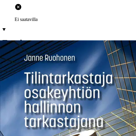
Ei saatavilla
Tuotekuvaus
Hallinnon tarkastus on keskeinen osa tilintarkastusta ja tämän kirjan
tärkein tehtävä on selvittää hallinnon tarkastuksen sisältö. Keskeiset
kysymykset ovat: 1. Mikä on lakisääteisen tilintarkastuksen
kohteena olevan hallinnon tarkastuksen sisältö? 2. Miten hallinnon
tarkastus suhteutuu TTL 3:5.5:ssa säädettyyn tilintarkastajan
huomautusvelvollisuuteen johdon toiminnasta? 3.
Milloin
tilintarkastaja voi joutua vahingonkorvausoikeudelliseen vastuuseen
hallinnon tarkastusta koskevasta laiminlyönnistä? Kirjassa otetaan
huomioon kansainvälisten tilintarkastusalan ISA-standardien
merkitys hallinnon tarkastuksen sisällöllisessä määrittelyssä. Lisäksi
kartoitetaan tilintarkastajan tarkastusvelvollisuuden rajoja, ja
mallinnetaan hallinnon tarkastuksessa noudatettavia keskeisiä
periaatteita. Kirjassa kiinnitetään erityistä huomiota osakeyhtiön