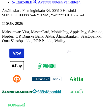
S-Etukortti.fi
,
Avautuu uuteen välilehteen
Ässäkeskus, Fleminginkatu 34, 00510 Helsinki
SOK PL1 00088 S–RYHMÄ,
Y–tunnus 0116323–1
© SOK 2026
Maksutavat
:
Visa, MasterCard, MobilePay, Apple Pay, S-Pankki,
Nordea, OP, Danske Bank, Aktia, Ålandsbanken, Säästöpankki,
Oma Säästöpankki, POP Pankki, Walley