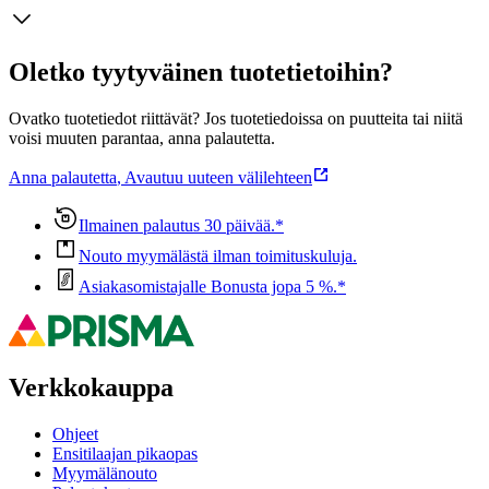
Oletko tyytyväinen tuotetietoihin?
Ovatko tuotetiedot riittävät? Jos tuotetiedoissa on puutteita tai niitä
voisi muuten parantaa, anna palautetta.
Anna palautetta
,
Avautuu uuteen välilehteen
Ilmainen palautus 30 päivää.*
Nouto myymälästä ilman toimituskuluja.
Asiakasomistajalle Bonusta jopa 5 %.*
Verkkokauppa
Ohjeet
Ensitilaajan pikaopas
Myymälänouto