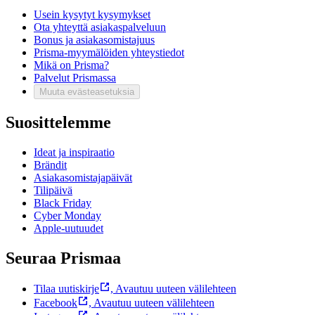
Usein kysytyt kysymykset
Ota yhteyttä asiakaspalveluun
Bonus ja asiakasomistajuus
Prisma-myymälöiden yhteystiedot
Mikä on Prisma?
Palvelut Prismassa
Muuta evästeasetuksia
Suosittelemme
Ideat ja inspiraatio
Brändit
Asiakasomistajapäivät
Tilipäivä
Black Friday
Cyber Monday
Apple-uutuudet
Seuraa Prismaa
Tilaa uutiskirje
,
Avautuu uuteen välilehteen
Facebook
,
Avautuu uuteen välilehteen