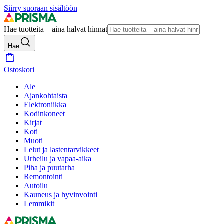
Siirry suoraan sisältöön
Hae tuotteita – aina halvat hinnat
Hae
Ostoskori
Ale
Ajankohtaista
Elektroniikka
Kodinkoneet
Kirjat
Koti
Muoti
Lelut ja lastentarvikkeet
Urheilu ja vapaa-aika
Piha ja puutarha
Remontointi
Autoilu
Kauneus ja hyvinvointi
Lemmikit