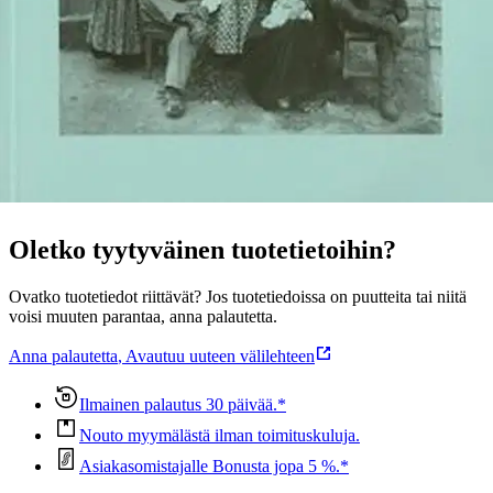
toimeentuloa sekä karjalaisevakoiden sopeutumista uusille
asuinalueille.
Näytä lisää
tuotekuvausta
Ominaisuudet
Oletko tyytyväinen tuotetietoihin?
Ovatko tuotetiedot riittävät? Jos tuotetiedoissa on puutteita tai niitä
voisi muuten parantaa, anna palautetta.
Anna palautetta
,
Avautuu uuteen välilehteen
Ilmainen palautus 30 päivää.*
Nouto myymälästä ilman toimituskuluja.
Asiakasomistajalle Bonusta jopa 5 %.*