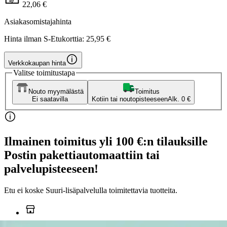
22,06 €
Asiakasomistajahinta
Hinta ilman S-Etukorttia:
25,95 €
Verkkokaupan hinta
Valitse toimitustapa
Nouto myymälästä
Toimitus
Ei saatavilla
Kotiin tai noutopisteeseen
Alk. 0 €
Ilmainen toimitus yli 100 €:n tilauksille
Postin pakettiautomaattiin tai
palvelupisteeseen!
Etu ei koske Suuri‑lisäpalvelulla toimitettavia tuotteita.