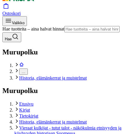
Ostoskori
Valikko
Hae tuotteita – aina halvat hinnat
Hae
Murupolku
…
Historia, elämänkerrat ja muistelmat
Murupolku
Etusivu
Kirjat
Tietokirjat
Historia, elämänkerrat ja muistelmat
Vieraat kulkijat - tutut talot - näkökulmia etnisyyden ja
köyhyyden historiaan Suomessa