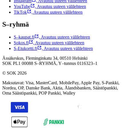
Instagram
,
Avautuu uuteen välilehteen
YouTube
,
Avautuu uuteen välilehteen
TikTok
,
Avautuu uuteen välilehteen
S–ryhmä
S–kaupat.fi
,
Avautuu uuteen välilehteen
Sokos.fi
,
Avautuu uuteen välilehteen
S-Etukortti.fi
,
Avautuu uuteen välilehteen
Ässäkeskus, Fleminginkatu 34, 00510 Helsinki
SOK PL1 00088 S–RYHMÄ,
Y–tunnus 0116323–1
© SOK 2026
Maksutavat
:
Visa, MasterCard, MobilePay, Apple Pay, S-Pankki,
Nordea, OP, Danske Bank, Aktia, Ålandsbanken, Säästöpankki,
Oma Säästöpankki, POP Pankki, Walley