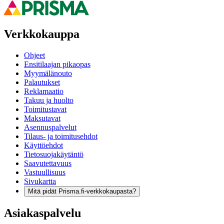
Verkkokauppa
Ohjeet
Ensitilaajan pikaopas
Myymälänouto
Palautukset
Reklamaatio
Takuu ja huolto
Toimitustavat
Maksutavat
Asennuspalvelut
Tilaus- ja toimitusehdot
Käyttöehdot
Tietosuojakäytäntö
Saavutettavuus
Vastuullisuus
Sivukartta
Mitä pidät Prisma.fi-verkkokaupasta?
Asiakaspalvelu