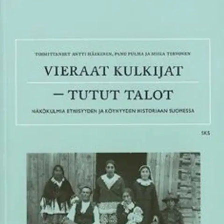
Tarkista myymäläsaatavuus
Ei saatavilla
Tuotekuvaus
Suomalaisen kansakunnan rakentaminen synnytti 1800-luvun
lopulla myytin kulttuurisesti poikkeuksellisen yhtenäisestä maasta,
talonpoikaisesta Suomesta. Meillä on kuitenkin ollut vuosisatainen
vähemmistöjen historia, joka on samalla kytkeytynyt
massamittaiseen köyhyyteen ja jyrkkiin sosiaalisiin jakolinjoihin.
Nämä 14 artikkelia antavat monipuolisen kuvan arkisista
kohtaamisista, köyhyydestä ja selviytymiskeinoista sekä poliittisista
yrityksistä hallita etnistä ja sosiaalista erilaisuutta 1800- ja 1900-
lukujen Suomessa. Kirjoittajat käsittelevät mm. juutalaisia
narinkkakauppiaita, venäläisten kansalaisjärjestötoimintaa,
suomalaisen "alaluokan", kulkureiden ja kiertävien romaneiden