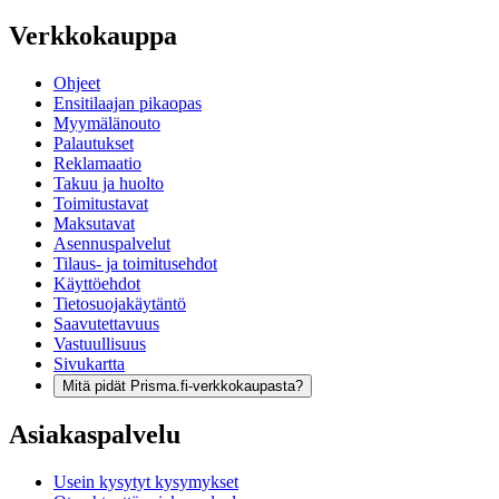
Verkkokauppa
Ohjeet
Ensitilaajan pikaopas
Myymälänouto
Palautukset
Reklamaatio
Takuu ja huolto
Toimitustavat
Maksutavat
Asennuspalvelut
Tilaus- ja toimitusehdot
Käyttöehdot
Tietosuojakäytäntö
Saavutettavuus
Vastuullisuus
Sivukartta
Mitä pidät Prisma.fi-verkkokaupasta?
Asiakaspalvelu
Usein kysytyt kysymykset