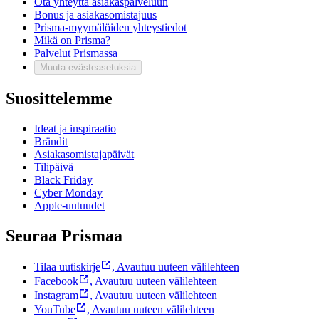
Ota yhteyttä asiakaspalveluun
Bonus ja asiakasomistajuus
Prisma-myymälöiden yhteystiedot
Mikä on Prisma?
Palvelut Prismassa
Muuta evästeasetuksia
Suosittelemme
Ideat ja inspiraatio
Brändit
Asiakasomistajapäivät
Tilipäivä
Black Friday
Cyber Monday
Apple-uutuudet
Seuraa Prismaa
Tilaa uutiskirje
,
Avautuu uuteen välilehteen
Facebook
,
Avautuu uuteen välilehteen
Instagram
,
Avautuu uuteen välilehteen
YouTube
,
Avautuu uuteen välilehteen