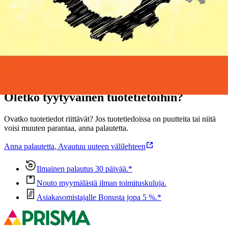
Näytä lisää
tuotekuvausta
Ominaisuudet
Oletko tyytyväinen tuotetietoihin?
Ovatko tuotetiedot riittävät? Jos tuotetiedoissa on puutteita tai niitä
voisi muuten parantaa, anna palautetta.
Anna palautetta
,
Avautuu uuteen välilehteen
Ilmainen palautus 30 päivää.*
Nouto myymälästä ilman toimituskuluja.
Asiakasomistajalle Bonusta jopa 5 %.*