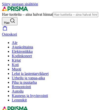
Siirry suoraan sisältöön
Hae tuotteita – aina halvat hinnat
Hae
Ostoskori
Ale
Ajankohtaista
Elektroniikka
Kodinkoneet
Kirjat
Koti
Muoti
Lelut ja lastentarvikkeet
Urheilu ja vapaa-aika
Piha ja puutarha
Remontointi
Autoilu
Kauneus ja hyvinvointi
Lemmikit