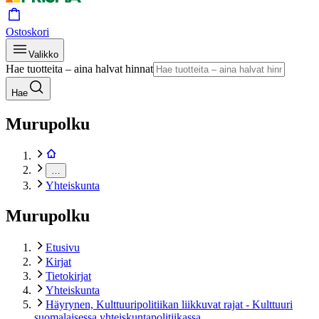
Ostoskori
Valikko
Hae tuotteita – aina halvat hinnat
Hae
Murupolku
…
Yhteiskunta
Murupolku
Etusivu
Kirjat
Tietokirjat
Yhteiskunta
Häyrynen, Kulttuuripolitiikan liikkuvat rajat - Kulttuuri
suomalaisessa yhteiskuntapolitiikassa