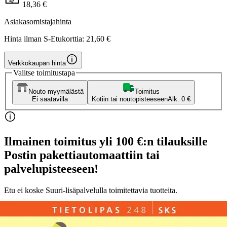
18,36 €
Asiakasomistajahinta
Hinta ilman S-Etukorttia:
21,60 €
Verkkokaupan hinta
Valitse toimitustapa
Nouto myymälästä
Toimitus
Ei saatavilla
Kotiin tai noutopisteeseen
Alk. 0 €
Ilmainen toimitus yli 100 €:n tilauksille
Postin pakettiautomaattiin tai
palvelupisteeseen!
Etu ei koske Suuri‑lisäpalvelulla toimitettavia tuotteita.