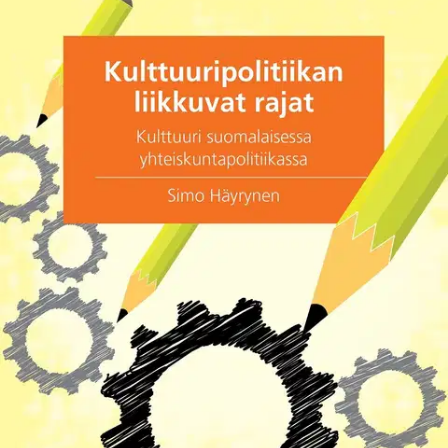
Tarkista myymäläsaatavuus
Ei saatavilla
Tuotekuvaus
Kirja kuvaa syitä sille, miksi tilaus julkiselle kulttuuripolitiikalle on
edelleen olemassa. Teoksessa kulttuuripolitiikkaa avataan kapeasta
institutionaalisesta lokerosta kohti monisyisempää arvojen
kamppailua ja hallinnan pyrkimystä. Kirjassa esitetyt
kulttuuripoliittiset kysymykset kytkeytyvät ensisijaisesti
suomalaiseen yhteiskuntaan, mutta ne eivät ole irrallaan muusta
maailmasta.
Teos on tarkoitettu oppikirjaksi humanistisille ja
yhteiskuntatieteellisille kursseille, jotka käsittelevät kulttuurin
sääntelyä ja kulttuurin poliittisia ulottuvuuksia. Kirja on samalla
puheenvuoro uuden sektorirajat ylittävän kulttuuripoliittisen
hahmotustavan puolesta.