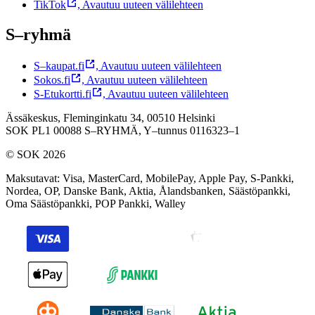
TikTok
,
Avautuu uuteen välilehteen
S–ryhmä
S–kaupat.fi
,
Avautuu uuteen välilehteen
Sokos.fi
,
Avautuu uuteen välilehteen
S-Etukortti.fi
,
Avautuu uuteen välilehteen
Ässäkeskus, Fleminginkatu 34, 00510 Helsinki
SOK PL1 00088 S–RYHMÄ,
Y–tunnus 0116323–1
© SOK 2026
Maksutavat
:
Visa, MasterCard, MobilePay, Apple Pay, S-Pankki,
Nordea, OP, Danske Bank, Aktia, Ålandsbanken, Säästöpankki,
Oma Säästöpankki, POP Pankki, Walley