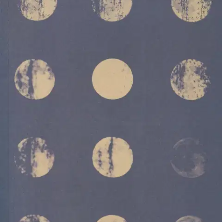
Ei saatavilla
Tuotekuvaus
Henriikka Tavin vuonna 2012 kirjoittama kaksitoistaosainen
kirjasarja 12 sisältää kaikkiaan yli 800 sivua. Kaksitoista-teokseen
on valikoitu ja editoitu kirjasarjan runoista parhaimmat. Vuoden
2012 aikana tietyt teemat ja poetiikan piirteet toistuivat ja kehittyivät
sarjan eri osien runoissa. Kaksitoista-teos ei seuraa alkuperäisen
sarjan rakennetta eikä toista orjallisesti runoja alkuperäisessä
muodossaan, vaan hahmottuu omana kaunokirjallisena
kokonaisuutenaan.