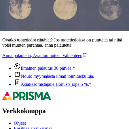
Ominaisuudet
Oletko tyytyväinen tuotetietoihin?
Ovatko tuotetiedot riittävät? Jos tuotetiedoissa on puutteita tai niitä
voisi muuten parantaa, anna palautetta.
Anna palautetta
,
Avautuu uuteen välilehteen
Ilmainen palautus 30 päivää.*
Nouto myymälästä ilman toimituskuluja.
Asiakasomistajalle Bonusta jopa 5 %.*
Verkkokauppa
Ohjeet
Ensitilaajan pikaopas