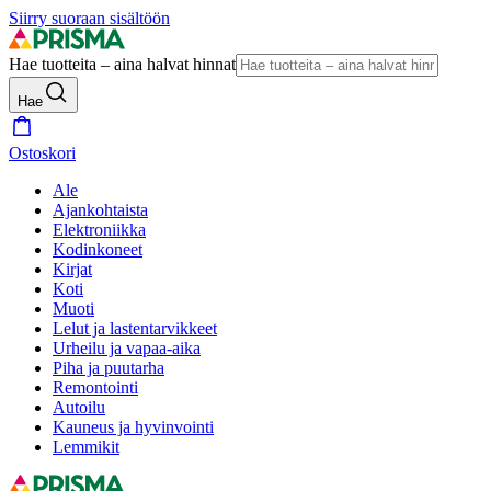
Siirry suoraan sisältöön
Hae tuotteita – aina halvat hinnat
Hae
Ostoskori
Ale
Ajankohtaista
Elektroniikka
Kodinkoneet
Kirjat
Koti
Muoti
Lelut ja lastentarvikkeet
Urheilu ja vapaa-aika
Piha ja puutarha
Remontointi
Autoilu
Kauneus ja hyvinvointi
Lemmikit