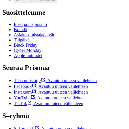
Suosittelemme
Ideat ja inspiraatio
Brändit
Asiakasomistajapäivät
Tilipäivä
Black Friday
Cyber Monday
Apple-uutuudet
Seuraa Prismaa
Tilaa uutiskirje
,
Avautuu uuteen välilehteen
Facebook
,
Avautuu uuteen välilehteen
Instagram
,
Avautuu uuteen välilehteen
YouTube
,
Avautuu uuteen välilehteen
TikTok
,
Avautuu uuteen välilehteen
S–ryhmä
S–kaupat.fi
,
Avautuu uuteen välilehteen