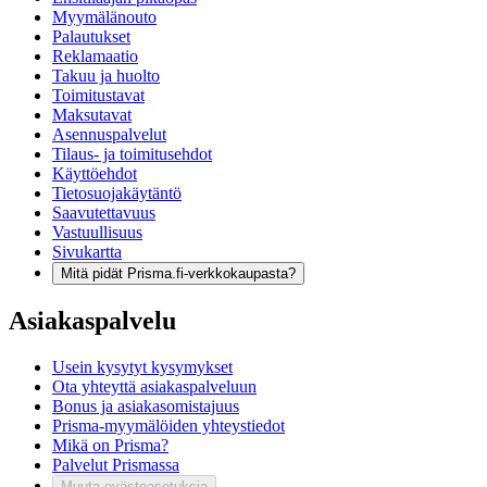
Myymälänouto
Palautukset
Reklamaatio
Takuu ja huolto
Toimitustavat
Maksutavat
Asennuspalvelut
Tilaus- ja toimitusehdot
Käyttöehdot
Tietosuojakäytäntö
Saavutettavuus
Vastuullisuus
Sivukartta
Mitä pidät Prisma.fi-verkkokaupasta?
Asiakaspalvelu
Usein kysytyt kysymykset
Ota yhteyttä asiakaspalveluun
Bonus ja asiakasomistajuus
Prisma-myymälöiden yhteystiedot
Mikä on Prisma?
Palvelut Prismassa
Muuta evästeasetuksia