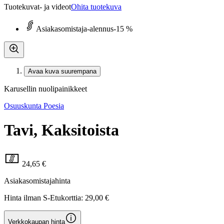
Tuotekuvat- ja videot
Ohita tuotekuva
Asiakasomistaja-alennus
-15 %
Avaa kuva suurempana
Karusellin nuolipainikkeet
Osuuskunta Poesia
Tavi, Kaksitoista
24,65 €
Asiakasomistajahinta
Hinta ilman S-Etukorttia:
29,00 €
Verkkokaupan hinta