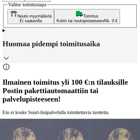
Valitse toimitustapa
Nouto myymälästä
Toimitus
Ei saatavilla
Kotiin tai noutopisteeseen
Alk. 0 €
Huomaa pidempi toimitusaika
Ilmainen toimitus yli 100 €:n tilauksille
Postin pakettiautomaattiin tai
palvelupisteeseen!
Etu ei koske Suuri‑lisäpalvelulla toimitettavia tuotteita.
Tarkista myymäläsaatavuus