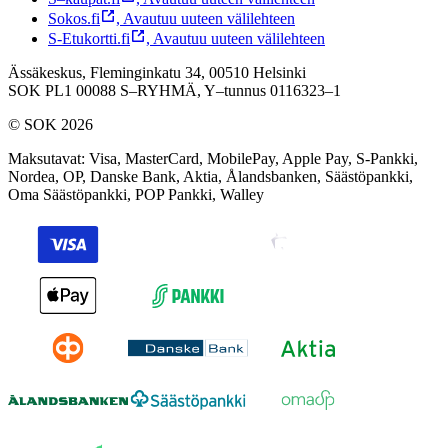
Sokos.fi
,
Avautuu uuteen välilehteen
S-Etukortti.fi
,
Avautuu uuteen välilehteen
Ässäkeskus, Fleminginkatu 34, 00510 Helsinki
SOK PL1 00088 S–RYHMÄ,
Y–tunnus 0116323–1
© SOK 2026
Maksutavat
:
Visa, MasterCard, MobilePay, Apple Pay, S-Pankki,
Nordea, OP, Danske Bank, Aktia, Ålandsbanken, Säästöpankki,
Oma Säästöpankki, POP Pankki, Walley