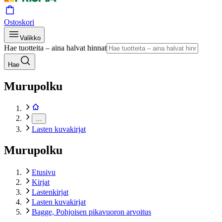
Ostoskori
Valikko
Hae tuotteita – aina halvat hinnat
Hae
Murupolku
…
Lasten kuvakirjat
Murupolku
Etusivu
Kirjat
Lastenkirjat
Lasten kuvakirjat
Bagge, Pohjoisen pikavuoron arvoitus