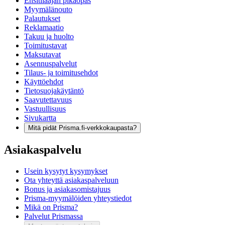
Ensitilaajan pikaopas
Myymälänouto
Palautukset
Reklamaatio
Takuu ja huolto
Toimitustavat
Maksutavat
Asennuspalvelut
Tilaus- ja toimitusehdot
Käyttöehdot
Tietosuojakäytäntö
Saavutettavuus
Vastuullisuus
Sivukartta
Mitä pidät Prisma.fi-verkkokaupasta?
Asiakaspalvelu
Usein kysytyt kysymykset
Ota yhteyttä asiakaspalveluun
Bonus ja asiakasomistajuus
Prisma-myymälöiden yhteystiedot
Mikä on Prisma?
Palvelut Prismassa