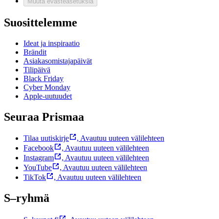
Muuta evästeasetuksia
Suosittelemme
Ideat ja inspiraatio
Brändit
Asiakasomistajapäivät
Tilipäivä
Black Friday
Cyber Monday
Apple-uutuudet
Seuraa Prismaa
Tilaa uutiskirje
,
Avautuu uuteen välilehteen
Facebook
,
Avautuu uuteen välilehteen
Instagram
,
Avautuu uuteen välilehteen
YouTube
,
Avautuu uuteen välilehteen
TikTok
,
Avautuu uuteen välilehteen
S–ryhmä