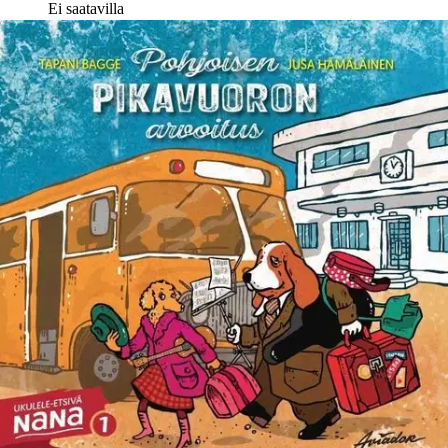
Ei saatavilla
Tuotekuvaus
Pohjoisen pikavuoro ei pääse matkaan, sillä kuljettaja Variksen rahat
ovat kadonneet. Kuka kolikot on varastanut? Komisario Haikara on
ymmällä. Onneksi kyydissä on kuuluisa ukuleletaiteilija Nana, joka
on tottunut ratkaisemaan visaisia arvoituksia. Yhdessä uskollisen
palvelijansa Armaan avulla Nana ryhtyy selvittämään tapausta.
Kuka onkaan syyllinen? Pohjoisen pikavuoron arvoitus avaa uuden
hauskan lasten dekkarisarjan, joka kertoo ukulele-etsivä Nanan
tutkimuksista.
Laajan ja monipuolisen tuotannon sekä lapsille että
aikuisille kirjoittanut Tapani Bagge ja kuvittaja Jusa Hämäläinen
ovat aiemmin tehneet kuvakirjoja konstaapeli Mutasesta sekä
rohkeasta Pikku autosta.
Näytä lisää
tuotekuvausta