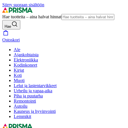
Siirry suoraan sisältöön
Hae tuotteita – aina halvat hinnat
Hae
Ostoskori
Ale
Ajankohtaista
Elektroniikka
Kodinkoneet
Kirjat
Koti
Muoti
Lelut ja lastentarvikkeet
Urheilu ja vapaa-aika
Piha ja puutarha
Remontointi
Autoilu
Kauneus ja hyvinvointi
Lemmikit