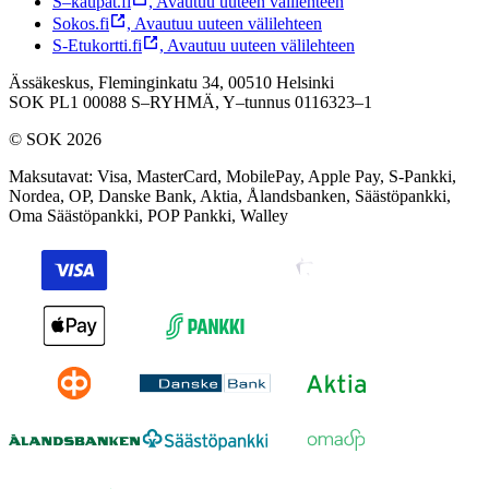
S–kaupat.fi
,
Avautuu uuteen välilehteen
Sokos.fi
,
Avautuu uuteen välilehteen
S-Etukortti.fi
,
Avautuu uuteen välilehteen
Ässäkeskus, Fleminginkatu 34, 00510 Helsinki
SOK PL1 00088 S–RYHMÄ,
Y–tunnus 0116323–1
© SOK 2026
Maksutavat
:
Visa, MasterCard, MobilePay, Apple Pay, S-Pankki,
Nordea, OP, Danske Bank, Aktia, Ålandsbanken, Säästöpankki,
Oma Säästöpankki, POP Pankki, Walley