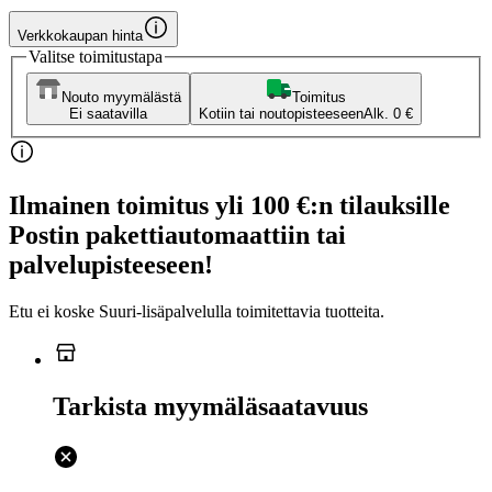
Verkkokaupan hinta
Valitse toimitustapa
Nouto myymälästä
Toimitus
Ei saatavilla
Kotiin tai noutopisteeseen
Alk. 0 €
Ilmainen toimitus yli 100 €:n tilauksille
Postin pakettiautomaattiin tai
palvelupisteeseen!
Etu ei koske Suuri‑lisäpalvelulla toimitettavia tuotteita.
Tarkista myymäläsaatavuus