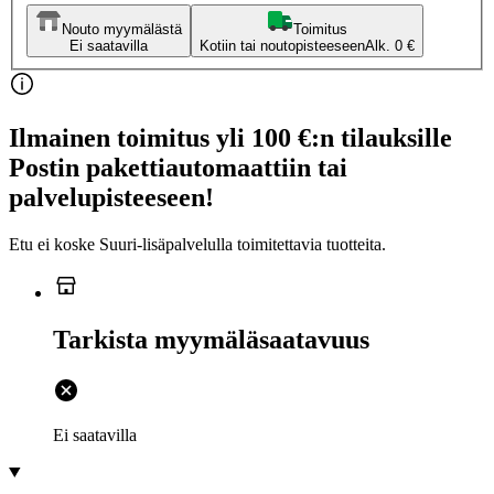
Nouto myymälästä
Toimitus
Ei saatavilla
Kotiin tai noutopisteeseen
Alk. 0 €
Ilmainen toimitus yli 100 €:n tilauksille
Postin pakettiautomaattiin tai
palvelupisteeseen!
Etu ei koske Suuri‑lisäpalvelulla toimitettavia tuotteita.
Tarkista myymäläsaatavuus
Ei saatavilla