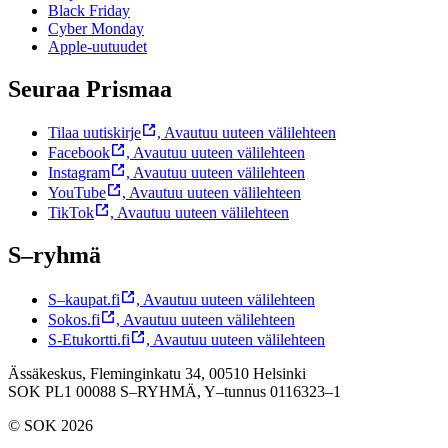
Black Friday
Cyber Monday
Apple-uutuudet
Seuraa Prismaa
Tilaa uutiskirje
,
Avautuu uuteen välilehteen
Facebook
,
Avautuu uuteen välilehteen
Instagram
,
Avautuu uuteen välilehteen
YouTube
,
Avautuu uuteen välilehteen
TikTok
,
Avautuu uuteen välilehteen
S–ryhmä
S–kaupat.fi
,
Avautuu uuteen välilehteen
Sokos.fi
,
Avautuu uuteen välilehteen
S-Etukortti.fi
,
Avautuu uuteen välilehteen
Ässäkeskus, Fleminginkatu 34, 00510 Helsinki
SOK PL1 00088 S–RYHMÄ,
Y–tunnus 0116323–1
© SOK 2026