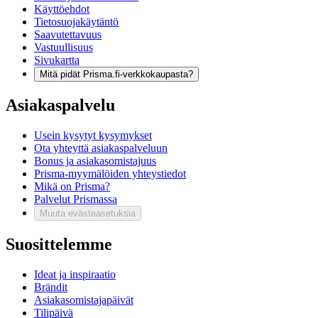
Käyttöehdot
Tietosuojakäytäntö
Saavutettavuus
Vastuullisuus
Sivukartta
Mitä pidät Prisma.fi-verkkokaupasta?
Asiakaspalvelu
Usein kysytyt kysymykset
Ota yhteyttä asiakaspalveluun
Bonus ja asiakasomistajuus
Prisma-myymälöiden yhteystiedot
Mikä on Prisma?
Palvelut Prismassa
Muuta evästeasetuksia
Suosittelemme
Ideat ja inspiraatio
Brändit
Asiakasomistajapäivät
Tilipäivä