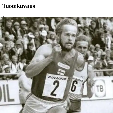
Tuotekuvaus
Onko työväen urheiluliikkeen, TUL:n alasajo 1990-luvulla osasyy
vasemmiston kannatuksen heikkenemiseen vaaleissa, katkaisiko se
työväenliikkeen perinteiset siteet urheilevaan nuorisoon ja sitä tietä
laajoihin nuorisojoukkoihin? Tämä väite on esitetty usein ja viime
aikoina yhä vakuuttuneemmin presidentin vaalien kokemuksella. Se
tulee esille myös toimittaja Sakari Selinin kokoamassa
artikkelikokoelmassa TUL Suomen ja työväen asialla, joka on juuri
ilmestynyt DSL:n kustantamana.
Suomen urheilua ravisteli 1990-
luvun puolivälissä rakennemuutos, jonka seuraukset ovat olleet
työväen urheiluliikkeelle tuhoisat, kuten koko Suomen
edustusurheilulle. Kun urheilun määrärajat ovat moninkertaistuneet,
tulokset ovat olleet monissa lajeissa jyrkässä laskussa. Nyt kysytään
miksi työväen kilpa- ja urheilu haluttiin tuolloin tuhota? Miten oli
mahdollista, että yhtäkkiä työväen urheiluliikkeestä annettiin vuosina
1995-1996 potkut päteville ja kokoneille 70 urheiluohjaajalle ja
valmentajalle? Miksi kukaan ei protestoinut, kun TUL:n
vuosittainen valtionapu pudotettiin 32 miljoonasta 8 miljoonaan
markkaan? Kirjoittaja vertaa aikaa lapualaiskauteen, jolloin TUL:ltä
lopetettiin valtionapu 1932 - 1934 ja toteaa: "Lapualaiskaudesta