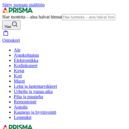
Siirry suoraan sisältöön
Hae tuotteita – aina halvat hinnat
Hae
Ostoskori
Ale
Ajankohtaista
Elektroniikka
Kodinkoneet
Kirjat
Koti
Muoti
Lelut ja lastentarvikkeet
Urheilu ja vapaa-aika
Piha ja puutarha
Remontointi
Autoilu
Kauneus ja hyvinvointi
Lemmikit