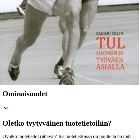
selvittiin kolmessa vuodessa, mutta viimeisimmästä ei vieläkään."
Miksi presidentti Urho Kekkonen, itse entinen urheilujohtaja, tuki
voimakkaasti itsenäisen TUL:n toimintaa sekä sanoissa että teoissa?
Ovatko hänen argumenttinsa yhä pätevät? Eräs tulenarka ja vähän
tunnettu asia on SKP:n urheilupoliittisen johdon vierailu Kremlissä
1975. Mistä siellä neuvoteltiin ja mitä sovittiin? Kysymyksiä on
paljon Osaan niistä kirja antaa vastauksia. Eräs suuri asia, johon
etsitään vastausta on: nouseeko TUL vielä? Näiden asioitten ohessa
teoksessa on monia muita mielenkiintoisia ja unohdettuja tietoja
työväen urheiluliikkeen vaiheista Suomessa ja Euroopassa. Runsas
kuvitus TUL:n loiston ajoista ja henkilöistä täydentää antoisaa
kokonaisuutta.
Näytä lisää
tuotekuvausta
Ominaisuudet
Oletko tyytyväinen tuotetietoihin?
Ovatko tuotetiedot riittävät? Jos tuotetiedoissa on puutteita tai niitä