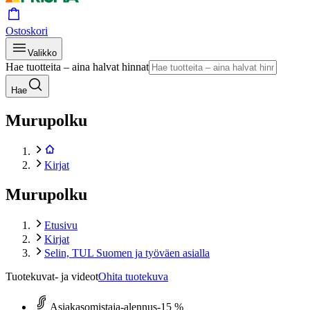
Ostoskori
Valikko
Hae tuotteita – aina halvat hinnat
Hae
Murupolku
Kirjat
Murupolku
Etusivu
Kirjat
Selin, TUL Suomen ja työväen asialla
Tuotekuvat- ja videot
Ohita tuotekuva
Asiakasomistaja-alennus
-15 %