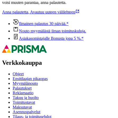
voisi muuten parantaa, anna palautetta.
Anna palautetta
,
Avautuu uuteen välilehteen
Ilmainen palautus 30 päivää.*
Nouto myymälästä ilman toimituskuluja.
Asiakasomistajalle Bonusta jopa 5 %.*
Verkkokauppa
Ohjeet
Ensitilaajan pikaopas
Myymälänouto
Palautukset
Reklamaatio
Takuu ja huolto
Toimitustavat
Maksutavat
Asennuspalvelut
Tilaus- ja toimitusehdot