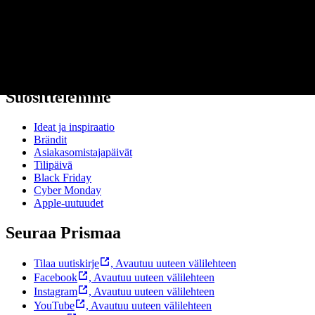
Ota yhteyttä asiakaspalveluun
Bonus ja asiakasomistajuus
Prisma-myymälöiden yhteystiedot
Mikä on Prisma?
Palvelut Prismassa
Muuta evästeasetuksia
Suosittelemme
Ideat ja inspiraatio
Brändit
Asiakasomistajapäivät
Tilipäivä
Black Friday
Cyber Monday
Apple-uutuudet
Seuraa Prismaa
Tilaa uutiskirje
,
Avautuu uuteen välilehteen
Facebook
,
Avautuu uuteen välilehteen
Instagram
,
Avautuu uuteen välilehteen
YouTube
,
Avautuu uuteen välilehteen