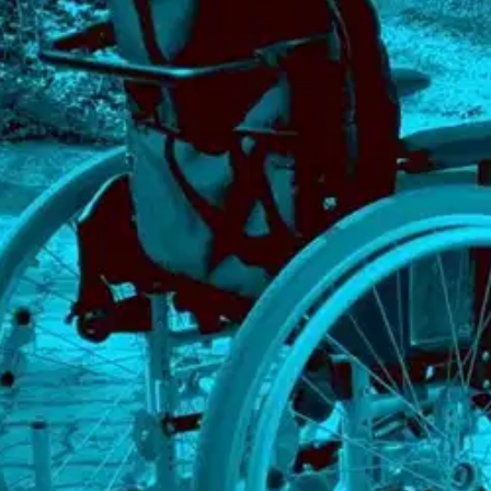
Itsenäinen. Persoona, joka olisi vaivainen ilman pyörätuoliaan.
oisi muuten parantaa, anna palautetta.