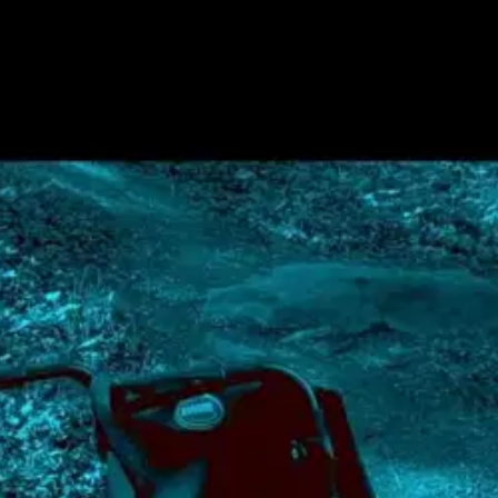
stin pakettiautomaattiin tai palvelupisteesee