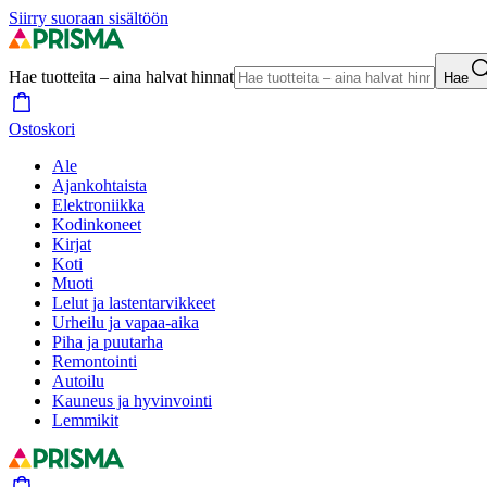
Siirry suoraan sisältöön
Hae tuotteita – aina halvat hinnat
Hae
Ostoskori
Ale
Ajankohtaista
Elektroniikka
Kodinkoneet
Kirjat
Koti
Muoti
Lelut ja lastentarvikkeet
Urheilu ja vapaa-aika
Piha ja puutarha
Remontointi
Autoilu
Kauneus ja hyvinvointi
Lemmikit