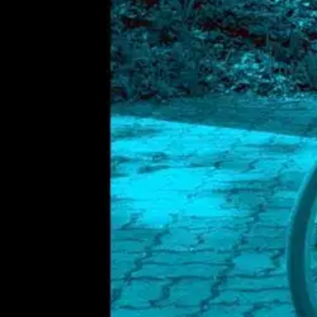
Minäkö VIP? Vaivainen. Invalidi. Pyörätuolipotilas? Ei, vaan: Vahva. 
Ominaisuudet
Oletko tyytyväinen tuotetietoihin?
Ovatko tuotetiedot riittävät? Jos tuotetiedoissa on puutteita tai niitä v
Anna palautetta
,
Avautuu uuteen välilehteen
Ilmainen palautus 30 päivää.*
Nouto myymälästä ilman toimituskuluja.
Asiakasomistajalle Bonusta jopa 5 %.*