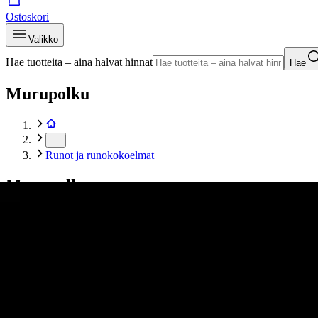
Ostoskori
Valikko
Hae tuotteita – aina halvat hinnat
Hae
Murupolku
…
Runot ja runokokoelmat
Murupolku
Etusivu
Kirjat
Kotimainen kaunokirjallisuus
Runot ja runokokoelmat
Järvinen, Elämää kelaten - Runoja
Tuotekuvat- ja videot
Ohita tuotekuva