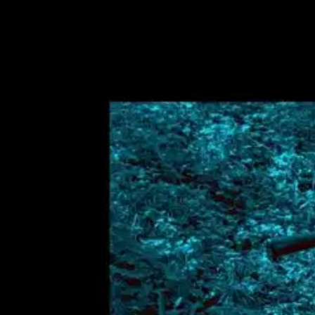
Nouto myymälästä
Toimitus
Ei saatavilla
Kotiin tai noutopisteeseen
Alk. 0 €
Ilmainen toimitus yli 100 €:n tilauksille Po
Etu ei koske Suuri‑lisäpalvelulla toimitettavia tuotteita.
Tarkista myymäläsaatavuus
Ei saatavilla
Tuotekuvaus