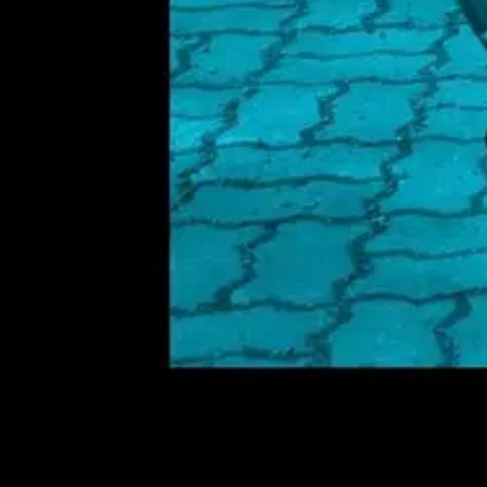
Verkkokauppa
Ohjeet
Ensitilaajan pikaopas
Myymälänouto
Palautukset
Reklamaatio
Takuu ja huolto
Toimitustavat
Maksutavat
Asennuspalvelut
Tilaus- ja toimitusehdot
Käyttöehdot
Tietosuojakäytäntö
Saavutettavuus
Vastuullisuus
Sivukartta
Mitä pidät Prisma.fi-verkkokaupasta?
Asiakaspalvelu
Usein kysytyt kysymykset