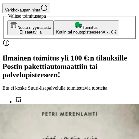
Verkkokaupan hinta
Valitse toimitustapa
Nouto myymälästä
Toimitus
Ei saatavilla
Kotiin tai noutopisteeseen
Alk. 0 €
Ilmainen toimitus yli 100 €:n tilauksille
Postin pakettiautomaattiin tai
palvelupisteeseen!
Etu ei koske Suuri‑lisäpalvelulla toimitettavia tuotteita.
Tarkista myymäläsaatavuus