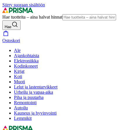
Siirry suoraan sisältöön
Hae tuotteita – aina halvat hinnat
Hae
Ostoskori
Ale
Ajankohtaista
Elektroniikka
Kodinkoneet
Kirjat
Koti
Muoti
Lelut ja lastentarvikkeet
Urheilu ja vapaa-aika
Piha ja puutarha
Remontointi
Autoilu
Kauneus ja hyvinvointi
Lemmikit