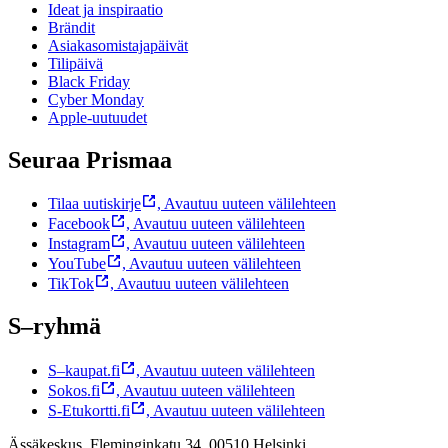
Ideat ja inspiraatio
Brändit
Asiakasomistajapäivät
Tilipäivä
Black Friday
Cyber Monday
Apple-uutuudet
Seuraa Prismaa
Tilaa uutiskirje
,
Avautuu uuteen välilehteen
Facebook
,
Avautuu uuteen välilehteen
Instagram
,
Avautuu uuteen välilehteen
YouTube
,
Avautuu uuteen välilehteen
TikTok
,
Avautuu uuteen välilehteen
S–ryhmä
S–kaupat.fi
,
Avautuu uuteen välilehteen
Sokos.fi
,
Avautuu uuteen välilehteen
S-Etukortti.fi
,
Avautuu uuteen välilehteen
Ässäkeskus, Fleminginkatu 34, 00510 Helsinki