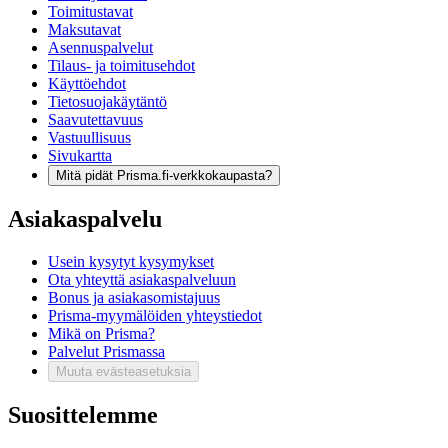
Toimitustavat
Maksutavat
Asennuspalvelut
Tilaus- ja toimitusehdot
Käyttöehdot
Tietosuojakäytäntö
Saavutettavuus
Vastuullisuus
Sivukartta
Mitä pidät Prisma.fi-verkkokaupasta?
Asiakaspalvelu
Usein kysytyt kysymykset
Ota yhteyttä asiakaspalveluun
Bonus ja asiakasomistajuus
Prisma-myymälöiden yhteystiedot
Mikä on Prisma?
Palvelut Prismassa
Muuta evästeasetuksia
Suosittelemme