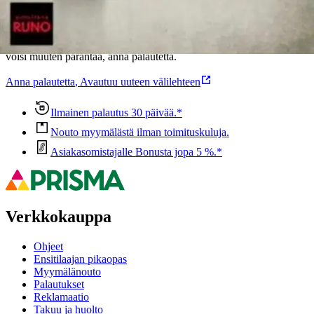
Oletko tyytyväinen tuotetietoihin?
Ovatko tuotetiedot riittävät? Jos tuotetiedoissa on puutteita tai niitä
voisi muuten parantaa, anna palautetta.
Anna palautetta
,
Avautuu uuteen välilehteen
Ilmainen palautus 30 päivää.*
Nouto myymälästä ilman toimituskuluja.
Asiakasomistajalle Bonusta jopa 5 %.*
Verkkokauppa
Ohjeet
Ensitilaajan pikaopas
Myymälänouto
Palautukset
Reklamaatio
Takuu ja huolto