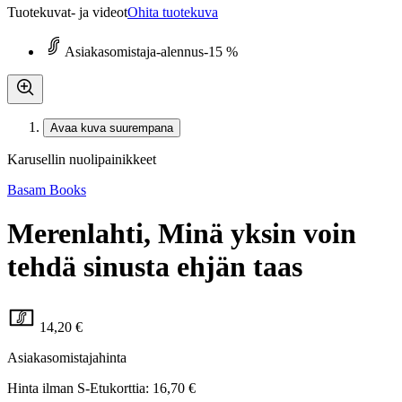
Tuotekuvat- ja videot
Ohita tuotekuva
Asiakasomistaja-alennus
-15 %
Avaa kuva suurempana
Karusellin nuolipainikkeet
Basam Books
Merenlahti, Minä yksin voin
tehdä sinusta ehjän taas
14,20 €
Asiakasomistajahinta
Hinta ilman S-Etukorttia:
16,70 €