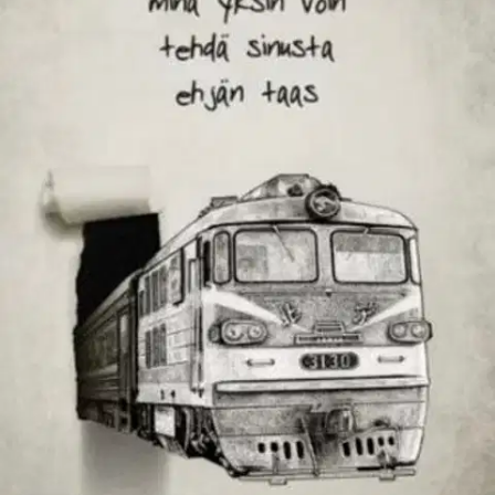
Ei saatavilla
Tuotekuvaus
Teologian tohtori Petri Merenlahti (s. 1966 Helsingissä) on
työskennellyt tutkijana, tietokirjailijana ja arkkipiispan
erityisavustajana. Häneltä on aiemmin ilmestynyt Raamatun
kerrontaa ja henkilökuvausta käsittelevä teos Ihmisen näköinen
Jumala (Otava, 2007). Merenlahti on saanut Teologisen
Aikakauskirjan Mikael-palkinnon tunnustukseksi teologisen tieteen
julkaisemisesta selkeällä ja kauniilla suomen kielellä. Minä yksin
voin tehdä sinusta ehjän on hänen esikoisrunokokoelmansa.
Ominaisuudet