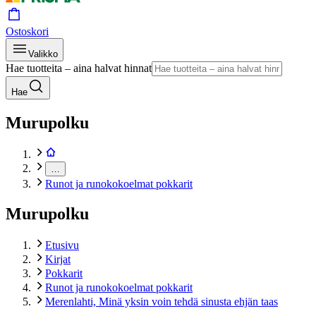
Ostoskori
Valikko
Hae tuotteita – aina halvat hinnat
Hae
Murupolku
…
Runot ja runokokoelmat pokkarit
Murupolku
Etusivu
Kirjat
Pokkarit
Runot ja runokokoelmat pokkarit
Merenlahti, Minä yksin voin tehdä sinusta ehjän taas