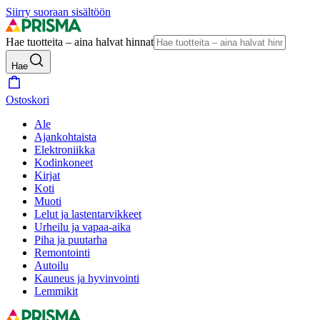
Siirry suoraan sisältöön
Hae tuotteita – aina halvat hinnat
Hae
Ostoskori
Ale
Ajankohtaista
Elektroniikka
Kodinkoneet
Kirjat
Koti
Muoti
Lelut ja lastentarvikkeet
Urheilu ja vapaa-aika
Piha ja puutarha
Remontointi
Autoilu
Kauneus ja hyvinvointi
Lemmikit