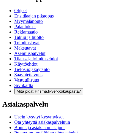
Ohjeet
Ensitilaajan pikaopas
Myymälänouto
Palautukset
Reklamaatio
Takuu ja huolto
Toimitustavat
Maksutavat
Asennuspalvelut
Tilaus- ja toimitusehdot
Käyttöehdot
Tietosuojakäytäntö
Saavutettavuus
Vastuullisuus
Sivukartta
Mitä pidät Prisma.fi-verkkokaupasta?
Asiakaspalvelu
Usein kysytyt kysymykset
Ota yhteyttä asiakaspalveluun
Bonus ja asiakasomistajuus
Prisma-myymälöiden yhteystiedot