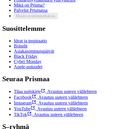
Mikä on Prisma?
Palvelut Prismassa
Muuta evästeasetuksia
Suosittelemme
Ideat ja inspiraatio
Brändit
Asiakasomistajapäivät
Black Friday
Cyber Monday
Apple-uutuudet
Seuraa Prismaa
Tilaa uutiskirje
,
Avautuu uuteen välilehteen
Facebook
,
Avautuu uuteen välilehteen
Instagram
,
Avautuu uuteen välilehteen
YouTube
,
Avautuu uuteen välilehteen
TikTok
,
Avautuu uuteen välilehteen
S–ryhmä