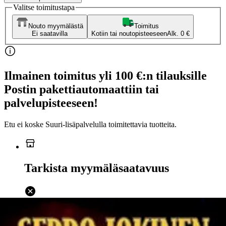
Valitse toimitustapa
Nouto myymälästä
Toimitus
Ei saatavilla
Kotiin tai noutopisteeseen
Alk. 0 €
Ilmainen toimitus yli 100 €:n tilauksille
Postin pakettiautomaattiin tai
palvelupisteeseen!
Etu ei koske Suuri‑lisäpalvelulla toimitettavia tuotteita.
Tarkista myymäläsaatavuus
Ei saatavilla