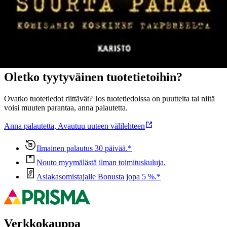
Ominaisuudet
Oletko tyytyväinen tuotetietoihin?
Ovatko tuotetiedot riittävät? Jos tuotetiedoissa on puutteita tai niitä
voisi muuten parantaa, anna palautetta.
Anna palautetta
,
Avautuu uuteen välilehteen
Ilmainen palautus 30 päivää.*
Nouto myymälästä ilman toimituskuluja.
Asiakasomistajalle Bonusta jopa 5 %.*
Verkkokauppa