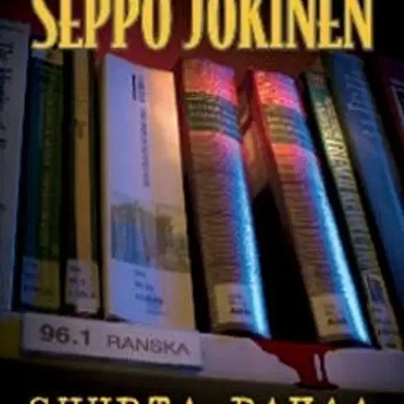
Tuotekuvaus
Komisario Sakari Koskinen viettää kerrankin rauhallista talvea
väkivaltajaoksen johdossa. Yksi vaivainen katoamisilmoitus
päivässä ei kuormita paljoakaan hänen tutkijaryhmäänsä, ja kaiken
lisäksi tapaus kuulostaa rutiinijutulta. Hätääntynyt aviovaimo
ilmoittaa miehensä kadonneen, ja kovin usein sellaiset katoamiset
ovat selvinneet sankarin omatoimisen kotiinpaluun myötä.
Juttu saa
kuitenkin omituisen ja kammottavan käänteen, sillä kirjaston
hyllystä, Ranskan historiaa käsittelevien teosten kohdalta, löytyy
ihmisen sormi - jota koristaa kadonneeksi ilmoitetun miehen
vihkisormus. Koskinen tajuaa nopeasti, että hänellä on käsissään
kenties kovempi juttu kuin koskaan ennen. Ja samaan aikaan hänen
jaokseensa on saapunut tutkija, joka tuo tullessaan uusia kuvioita
henkilösuhteisiin. "Hervannan Wallander iskussa" Jyrki Aro,
Keskipohjanmaa (Vilpittömässä mielessä) "Seppo Jokinen on
tavoittanut oivallisesti suomalaisen rikoskirjan idean... se voisi
tapahtua." Marja Sulin, Iltalehti (Vilpittömässä mielessä)
Näytä lisää
tuotekuvausta