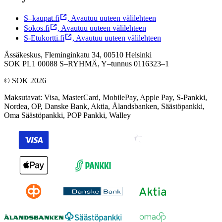
S–kaupat.fi
,
Avautuu uuteen välilehteen
Sokos.fi
,
Avautuu uuteen välilehteen
S-Etukortti.fi
,
Avautuu uuteen välilehteen
Ässäkeskus, Fleminginkatu 34, 00510 Helsinki
SOK PL1 00088 S–RYHMÄ,
Y–tunnus 0116323–1
© SOK 2026
Maksutavat
:
Visa, MasterCard, MobilePay, Apple Pay, S-Pankki,
Nordea, OP, Danske Bank, Aktia, Ålandsbanken, Säästöpankki,
Oma Säästöpankki, POP Pankki, Walley