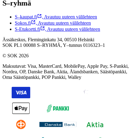
S–ryhmä
S–kaupat.fi
,
Avautuu uuteen välilehteen
Sokos.fi
,
Avautuu uuteen välilehteen
S-Etukortti.fi
,
Avautuu uuteen välilehteen
Ässäkeskus, Fleminginkatu 34, 00510 Helsinki
SOK PL1 00088 S–RYHMÄ,
Y–tunnus 0116323–1
© SOK 2026
Maksutavat
:
Visa, MasterCard, MobilePay, Apple Pay, S-Pankki,
Nordea, OP, Danske Bank, Aktia, Ålandsbanken, Säästöpankki,
Oma Säästöpankki, POP Pankki, Walley