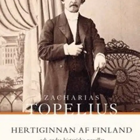
Etu ei koske Suuri‑lisäpalvelulla toimitettavia tuotteita.
Tarkista myymäläsaatavuus
Ei saatavilla
Tuotekuvaus
Hertiginnan af Finland (1850) innehåller både en skildring av
Hattarnas krig och romantiska förvecklingar. De tre andra novellerna
utspelar sig under Gustav III:s krig. De fyra verken skrevs mellan
1846 och 1856. Hertiginnan af Finland och andra historiska noveller
är del V i den vetenskapliga utgåvan Zacharias Topelius Skrifter.
Utgivare är Pia Forssell, i inledningen medverkar Matti Klinge.