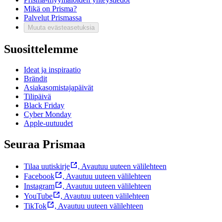
Mikä on Prisma?
Palvelut Prismassa
Muuta evästeasetuksia
Suosittelemme
Ideat ja inspiraatio
Brändit
Asiakasomistajapäivät
Tilipäivä
Black Friday
Cyber Monday
Apple-uutuudet
Seuraa Prismaa
Tilaa uutiskirje
,
Avautuu uuteen välilehteen
Facebook
,
Avautuu uuteen välilehteen
Instagram
,
Avautuu uuteen välilehteen
YouTube
,
Avautuu uuteen välilehteen
TikTok
,
Avautuu uuteen välilehteen