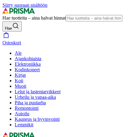
Siirry suoraan sisältöön
Hae tuotteita – aina halvat hinnat
Hae
Ostoskori
Ale
Ajankohtaista
Elektroniikka
Kodinkoneet
Kirjat
Koti
Muoti
Lelut ja lastentarvikkeet
Urheilu ja vapaa-aika
Piha ja puutarha
Remontointi
Autoilu
Kauneus ja hyvinvointi
Lemmikit