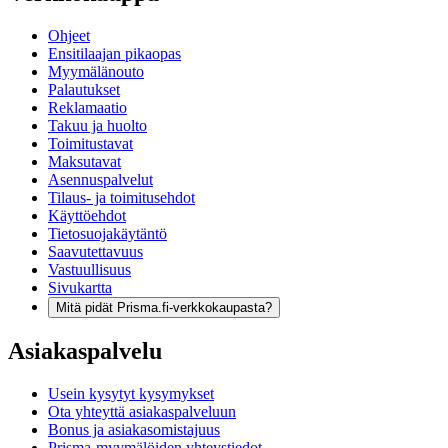
Ohjeet
Ensitilaajan pikaopas
Myymälänouto
Palautukset
Reklamaatio
Takuu ja huolto
Toimitustavat
Maksutavat
Asennuspalvelut
Tilaus- ja toimitusehdot
Käyttöehdot
Tietosuojakäytäntö
Saavutettavuus
Vastuullisuus
Sivukartta
Mitä pidät Prisma.fi-verkkokaupasta?
Asiakaspalvelu
Usein kysytyt kysymykset
Ota yhteyttä asiakaspalveluun
Bonus ja asiakasomistajuus
Prisma-myymälöiden yhteystiedot