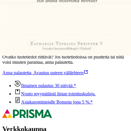
Ominaisuudet
Oletko tyytyväinen tuotetietoihin?
Ovatko tuotetiedot riittävät? Jos tuotetiedoissa on puutteita tai niitä
voisi muuten parantaa, anna palautetta.
Anna palautetta
,
Avautuu uuteen välilehteen
Ilmainen palautus 30 päivää.*
Nouto myymälästä ilman toimituskuluja.
Asiakasomistajalle Bonusta jopa 5 %.*
Verkkokauppa