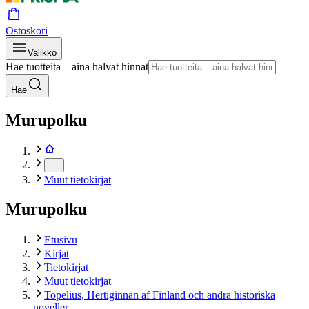
Ostoskori
Valikko
Hae tuotteita – aina halvat hinnat
Hae
Murupolku
…
Muut tietokirjat
Murupolku
Etusivu
Kirjat
Tietokirjat
Muut tietokirjat
Topelius, Hertiginnan af Finland och andra historiska
noveller