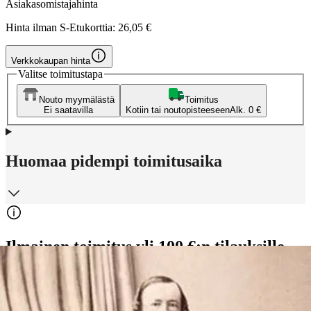
Asiakasomistajahinta
Hinta ilman S-Etukorttia:
26,05 €
Verkkokaupan hinta
Valitse toimitustapa
Nouto myymälästä
Toimitus
Ei saatavilla
Kotiin tai noutopisteeseen
Alk. 0 €
Huomaa pidempi toimitusaika
Ilmainen toimitus yli 100 €:n tilauksille
Postin pakettiautomaattiin tai
palvelupisteeseen!