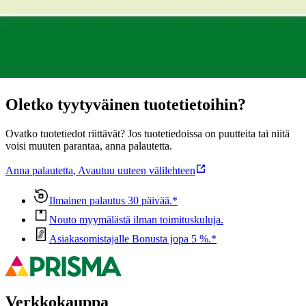
Ominaisuudet
Oletko tyytyväinen tuotetietoihin?
Ovatko tuotetiedot riittävät? Jos tuotetiedoissa on puutteita tai niitä
voisi muuten parantaa, anna palautetta.
Anna palautetta
,
Avautuu uuteen välilehteen
Ilmainen palautus 30 päivää.*
Nouto myymälästä ilman toimituskuluja.
Asiakasomistajalle Bonusta jopa 5 %.*
Verkkokauppa