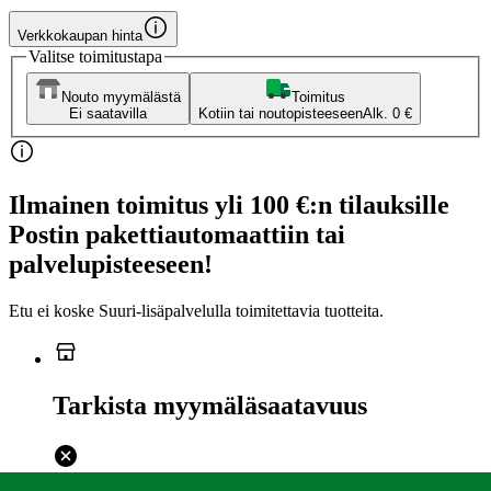
Verkkokaupan hinta
Valitse toimitustapa
Nouto myymälästä
Toimitus
Ei saatavilla
Kotiin tai noutopisteeseen
Alk. 0 €
Ilmainen toimitus yli 100 €:n tilauksille
Postin pakettiautomaattiin tai
palvelupisteeseen!
Etu ei koske Suuri‑lisäpalvelulla toimitettavia tuotteita.
Tarkista myymäläsaatavuus