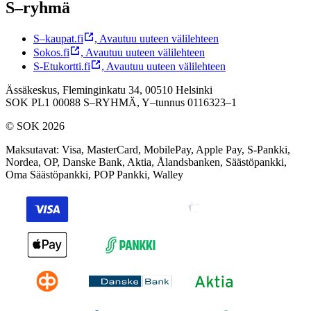
S–ryhmä
S–kaupat.fi
,
Avautuu uuteen välilehteen
Sokos.fi
,
Avautuu uuteen välilehteen
S-Etukortti.fi
,
Avautuu uuteen välilehteen
Ässäkeskus, Fleminginkatu 34, 00510 Helsinki
SOK PL1 00088 S–RYHMÄ,
Y–tunnus 0116323–1
© SOK 2026
Maksutavat
:
Visa, MasterCard, MobilePay, Apple Pay, S-Pankki,
Nordea, OP, Danske Bank, Aktia, Ålandsbanken, Säästöpankki,
Oma Säästöpankki, POP Pankki, Walley