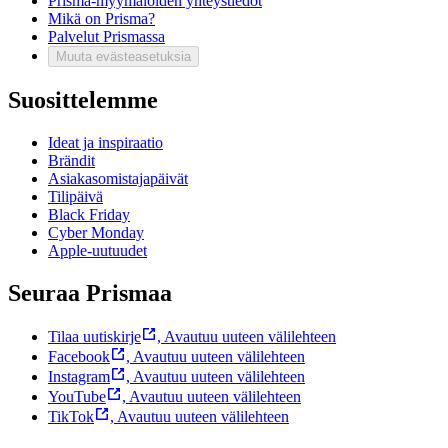
Prisma-myymälöiden yhteystiedot
Mikä on Prisma?
Palvelut Prismassa
Muuta evästeasetuksia
Suosittelemme
Ideat ja inspiraatio
Brändit
Asiakasomistajapäivät
Tilipäivä
Black Friday
Cyber Monday
Apple-uutuudet
Seuraa Prismaa
Tilaa uutiskirje
,
Avautuu uuteen välilehteen
Facebook
,
Avautuu uuteen välilehteen
Instagram
,
Avautuu uuteen välilehteen
YouTube
,
Avautuu uuteen välilehteen
TikTok
,
Avautuu uuteen välilehteen