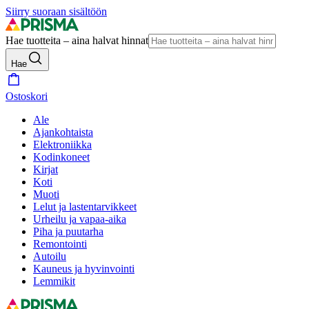
Siirry suoraan sisältöön
Hae tuotteita – aina halvat hinnat
Hae
Ostoskori
Ale
Ajankohtaista
Elektroniikka
Kodinkoneet
Kirjat
Koti
Muoti
Lelut ja lastentarvikkeet
Urheilu ja vapaa-aika
Piha ja puutarha
Remontointi
Autoilu
Kauneus ja hyvinvointi
Lemmikit