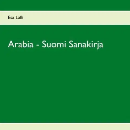
Ei saatavilla
Tuotekuvaus
Arabia- Suomi Sanakirja Kirja sisältää yli 20,000 hakusanaa.
Kaikkien Arabian kielisten sanoihin sisältyy sanan-juuri, josta voi
muokata erilaisia merkitys-vivahteita, kuten nomineja, verbaali-
nomineja, verbejä, partisiippeja ja niin edelleen, kaikista persoonista,
aktiivi- ja passiivi muodoissa, yksikössä ja monikossa sekä kaikissa
aika- ja aspekti muodoissa, jolloin sanojen lukumäärä kasvaa
valtavaksi.
Kirjassa Esa Lalli: "Kielioppi Arabian kielestä" ISBN:
9789524986229 selvitetään ohjeiden ja taulukoiden avulla kuinka
vartaloiden muokkaus ja merkitysten etsintä käy vaivattomasti.
Kirjassa: Verbit Arabian kielessä ISBN: 9789524986052 löytyvät
yleisemmät verbi-muodot. Kielioppi ja Verbi kirjoissa on lisäksi
vielä runsaasti tärkeitä sanoja, joita ei enää tässä sanakirjassa ole,
joten nekin lisäävät sana varastoanne. Parhaan hyödyn saatte
tutkimalla näitä kolmea kirjaa samanaikaisesti.
Näytä lisää
tuotekuvausta