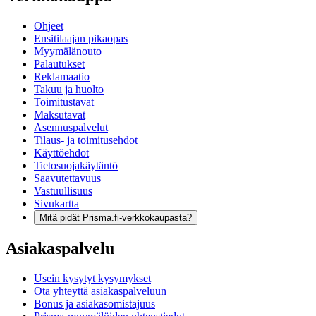
Ohjeet
Ensitilaajan pikaopas
Myymälänouto
Palautukset
Reklamaatio
Takuu ja huolto
Toimitustavat
Maksutavat
Asennuspalvelut
Tilaus- ja toimitusehdot
Käyttöehdot
Tietosuojakäytäntö
Saavutettavuus
Vastuullisuus
Sivukartta
Mitä pidät Prisma.fi-verkkokaupasta?
Asiakaspalvelu
Usein kysytyt kysymykset
Ota yhteyttä asiakaspalveluun
Bonus ja asiakasomistajuus