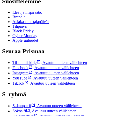
Suosittelemme
Ideat ja inspiraatio
Brändit
Asiakasomistajapäivät
Tilipäivä
Black Friday
Cyber Monday
Apple-uutuudet
Seuraa Prismaa
Tilaa uutiskirje
,
Avautuu uuteen välilehteen
Facebook
,
Avautuu uuteen välilehteen
Instagram
,
Avautuu uuteen välilehteen
YouTube
,
Avautuu uuteen välilehteen
TikTok
,
Avautuu uuteen välilehteen
S–ryhmä
S–kaupat.fi
,
Avautuu uuteen välilehteen
Sokos.fi
,
Avautuu uuteen välilehteen