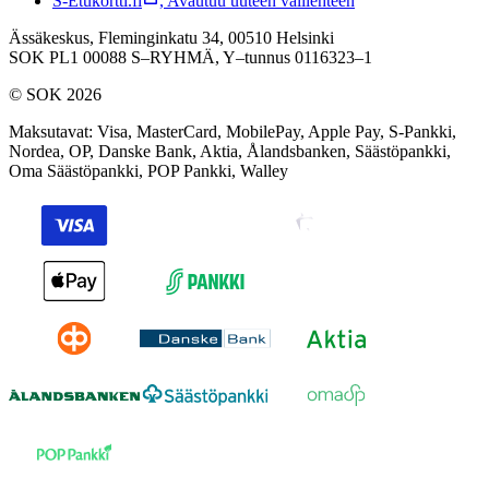
S-Etukortti.fi
,
Avautuu uuteen välilehteen
Ässäkeskus, Fleminginkatu 34, 00510 Helsinki
SOK PL1 00088 S–RYHMÄ,
Y–tunnus 0116323–1
© SOK 2026
Maksutavat
:
Visa, MasterCard, MobilePay, Apple Pay, S-Pankki,
Nordea, OP, Danske Bank, Aktia, Ålandsbanken, Säästöpankki,
Oma Säästöpankki, POP Pankki, Walley