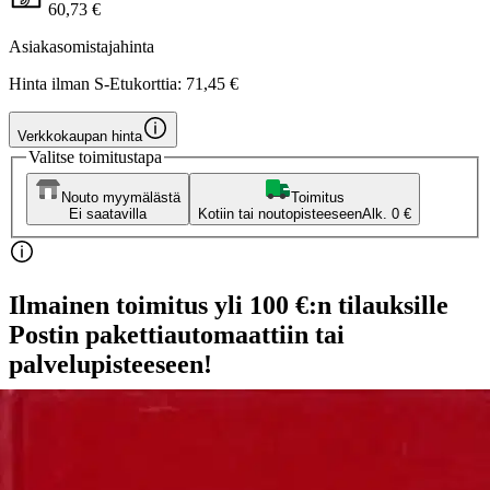
60,73 €
Asiakasomistajahinta
Hinta ilman S-Etukorttia:
71,45 €
Verkkokaupan hinta
Valitse toimitustapa
Nouto myymälästä
Toimitus
Ei saatavilla
Kotiin tai noutopisteeseen
Alk. 0 €
Ilmainen toimitus yli 100 €:n tilauksille
Postin pakettiautomaattiin tai
palvelupisteeseen!
Etu ei koske Suuri‑lisäpalvelulla toimitettavia tuotteita.