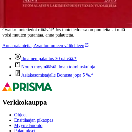
Oletko tyytyväinen tuotetietoihin?
Ovatko tuotetiedot riittävät? Jos tuotetiedoissa on puutteita tai niitä
voisi muuten parantaa, anna palautetta.
Anna palautetta
,
Avautuu uuteen välilehteen
Ilmainen palautus 30 päivää.*
Nouto myymälästä ilman toimituskuluja.
Asiakasomistajalle Bonusta jopa 5 %.*
Verkkokauppa
Ohjeet
Ensitilaajan pikaopas
Myymälänouto
Palautukset