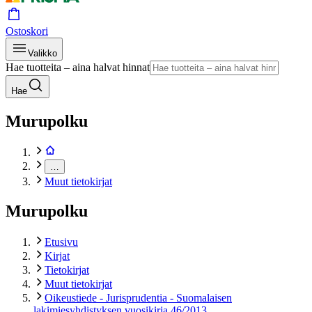
Ostoskori
Valikko
Hae tuotteita – aina halvat hinnat
Hae
Murupolku
…
Muut tietokirjat
Murupolku
Etusivu
Kirjat
Tietokirjat
Muut tietokirjat
Oikeustiede - Jurisprudentia - Suomalaisen
lakimiesyhdistyksen vuosikirja 46/2013