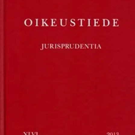
Tarkista myymäläsaatavuus
Ei saatavilla
Tuotekuvaus
Kati Marjasuo: Rakennusalan vakioehtojen mukaisesta
virhevastuusta seuraavat sanktiot ja sopimusketjujen riskit Anne
Nenonen: Tuomioistuimen toimivalta hankintalakien ulkopuolelle
jäävissä hankinnoissa Pekka Savola: Internet-operaattori ja
perusoikeudet Antti Tapanila: Tuomarin eettiset periaatteet
Ominaisuudet