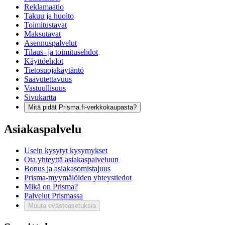
Reklamaatio
Takuu ja huolto
Toimitustavat
Maksutavat
Asennuspalvelut
Tilaus- ja toimitusehdot
Käyttöehdot
Tietosuojakäytäntö
Saavutettavuus
Vastuullisuus
Sivukartta
Mitä pidät Prisma.fi-verkkokaupasta?
Asiakaspalvelu
Usein kysytyt kysymykset
Ota yhteyttä asiakaspalveluun
Bonus ja asiakasomistajuus
Prisma-myymälöiden yhteystiedot
Mikä on Prisma?
Palvelut Prismassa
Muuta evästeasetuksia