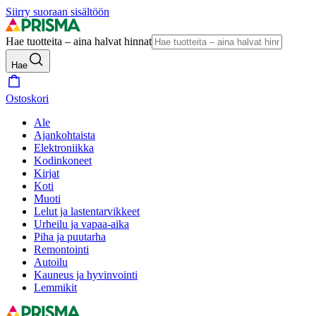
Siirry suoraan sisältöön
Hae tuotteita – aina halvat hinnat
Hae
Ostoskori
Ale
Ajankohtaista
Elektroniikka
Kodinkoneet
Kirjat
Koti
Muoti
Lelut ja lastentarvikkeet
Urheilu ja vapaa-aika
Piha ja puutarha
Remontointi
Autoilu
Kauneus ja hyvinvointi
Lemmikit