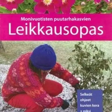
Ei saatavilla
Tuotekuvaus
Kokonaan neliväriseen painokseen on lisätty tärkeimmät
köynnökset! Puutarha-alan ammattilaisille ja opiskelijoille sekä
kasviharrastajille tehdyssä kirjassa esitellään noin 600 avomaalla
menestyvää koristekasvia. Kasveista selostetaan muun muassa
niiden korkeus ja leveys, kukinta-aika, leviämistapa ja
uusiutumiskyky. Myös yhdistyksen kokoamat
menestymisvyöhykekyselyiden tulokset esitellään. Mukana kasvien
tieteelliset nimet sekä suomen- ja ruotsinkieliset nimet.
Taulukoista
löydät lajeja eri kasvupaikkoihin ja käyttötarkoituksiin. Noin 400
värikuvaa ja 100 lajikkeen mustavalkoiset habituspiirrokset.
Näytä lisää
tuotekuvausta
Ominaisuudet