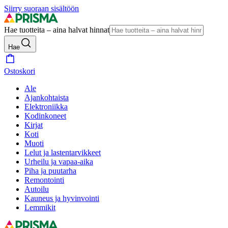
Siirry suoraan sisältöön
Hae tuotteita – aina halvat hinnat
Hae
Ostoskori
Ale
Ajankohtaista
Elektroniikka
Kodinkoneet
Kirjat
Koti
Muoti
Lelut ja lastentarvikkeet
Urheilu ja vapaa-aika
Piha ja puutarha
Remontointi
Autoilu
Kauneus ja hyvinvointi
Lemmikit