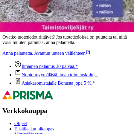
Oletko tyytyväinen tuotetietoihin?
Ovatko tuotetiedot riittävät? Jos tuotetiedoissa on puutteita tai niitä
voisi muuten parantaa, anna palautetta.
Anna palautetta
,
Avautuu uuteen välilehteen
Ilmainen palautus 30 päivää.*
Nouto myymälästä ilman toimituskuluja.
Asiakasomistajalle Bonusta jopa 5 %.*
Verkkokauppa
Ohjeet
Ensitilaajan pikaopas