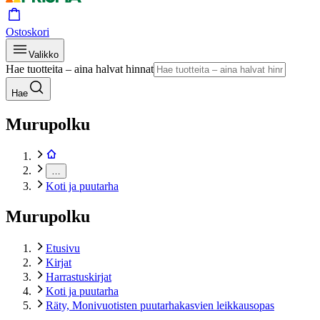
Ostoskori
Valikko
Hae tuotteita – aina halvat hinnat
Hae
Murupolku
…
Koti ja puutarha
Murupolku
Etusivu
Kirjat
Harrastuskirjat
Koti ja puutarha
Räty, Monivuotisten puutarhakasvien leikkausopas