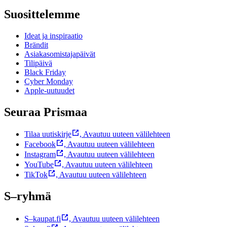
Suosittelemme
Ideat ja inspiraatio
Brändit
Asiakasomistajapäivät
Tilipäivä
Black Friday
Cyber Monday
Apple-uutuudet
Seuraa Prismaa
Tilaa uutiskirje
,
Avautuu uuteen välilehteen
Facebook
,
Avautuu uuteen välilehteen
Instagram
,
Avautuu uuteen välilehteen
YouTube
,
Avautuu uuteen välilehteen
TikTok
,
Avautuu uuteen välilehteen
S–ryhmä
S–kaupat.fi
,
Avautuu uuteen välilehteen