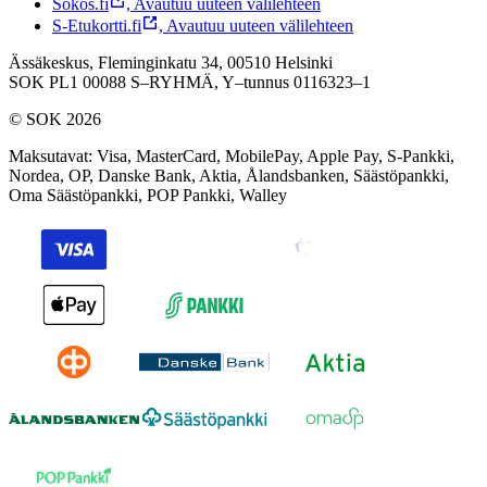
Sokos.fi
,
Avautuu uuteen välilehteen
S-Etukortti.fi
,
Avautuu uuteen välilehteen
Ässäkeskus, Fleminginkatu 34, 00510 Helsinki
SOK PL1 00088 S–RYHMÄ,
Y–tunnus 0116323–1
© SOK 2026
Maksutavat
:
Visa, MasterCard, MobilePay, Apple Pay, S-Pankki,
Nordea, OP, Danske Bank, Aktia, Ålandsbanken, Säästöpankki,
Oma Säästöpankki, POP Pankki, Walley