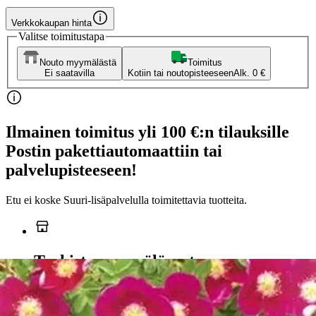
Verkkokaupan hinta
Valitse toimitustapa
Nouto myymälästä
Toimitus
Ei saatavilla
Kotiin tai noutopisteeseen
Alk. 0 €
Ilmainen toimitus yli 100 €:n tilauksille
Postin pakettiautomaattiin tai
palvelupisteeseen!
Etu ei koske Suuri‑lisäpalvelulla toimitettavia tuotteita.
Tarkista myymäläsaatavuus