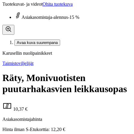
Tuotekuvat- ja videot
Ohita tuotekuva
Asiakasomistaja-alennus
-15 %
Avaa kuva suurempana
Karusellin nuolipainikkeet
Taimistoviljelijät
Räty, Monivuotisten
puutarhakasvien leikkausopas
10,37 €
Asiakasomistajahinta
Hinta ilman S-Etukorttia:
12,20 €