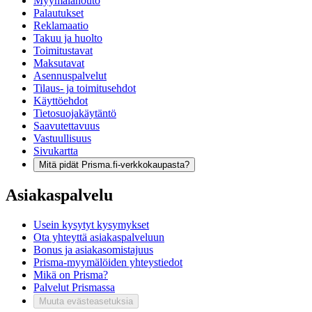
Myymälänouto
Palautukset
Reklamaatio
Takuu ja huolto
Toimitustavat
Maksutavat
Asennuspalvelut
Tilaus- ja toimitusehdot
Käyttöehdot
Tietosuojakäytäntö
Saavutettavuus
Vastuullisuus
Sivukartta
Mitä pidät Prisma.fi-verkkokaupasta?
Asiakaspalvelu
Usein kysytyt kysymykset
Ota yhteyttä asiakaspalveluun
Bonus ja asiakasomistajuus
Prisma-myymälöiden yhteystiedot
Mikä on Prisma?
Palvelut Prismassa
Muuta evästeasetuksia