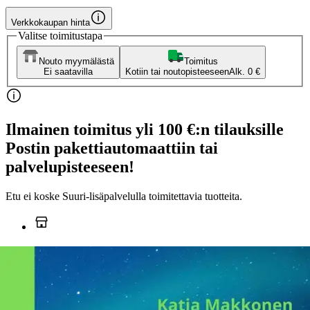
Verkkokaupan hinta
Valitse toimitustapa
Nouto myymälästä
Toimitus
Ei saatavilla
Kotiin tai noutopisteeseen
Alk. 0 €
Ilmainen toimitus yli 100 €:n tilauksille
Postin pakettiautomaattiin tai
palvelupisteeseen!
Etu ei koske Suuri‑lisäpalvelulla toimitettavia tuotteita.
Tarkista myymäläsaatavuus