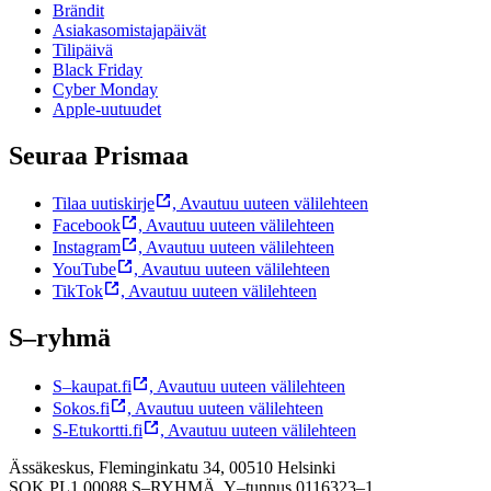
Brändit
Asiakasomistajapäivät
Tilipäivä
Black Friday
Cyber Monday
Apple-uutuudet
Seuraa Prismaa
Tilaa uutiskirje
,
Avautuu uuteen välilehteen
Facebook
,
Avautuu uuteen välilehteen
Instagram
,
Avautuu uuteen välilehteen
YouTube
,
Avautuu uuteen välilehteen
TikTok
,
Avautuu uuteen välilehteen
S–ryhmä
S–kaupat.fi
,
Avautuu uuteen välilehteen
Sokos.fi
,
Avautuu uuteen välilehteen
S-Etukortti.fi
,
Avautuu uuteen välilehteen
Ässäkeskus, Fleminginkatu 34, 00510 Helsinki
SOK PL1 00088 S–RYHMÄ,
Y–tunnus 0116323–1