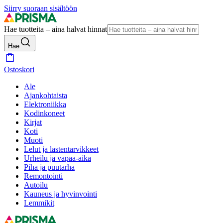
Siirry suoraan sisältöön
Hae tuotteita – aina halvat hinnat
Hae
Ostoskori
Ale
Ajankohtaista
Elektroniikka
Kodinkoneet
Kirjat
Koti
Muoti
Lelut ja lastentarvikkeet
Urheilu ja vapaa-aika
Piha ja puutarha
Remontointi
Autoilu
Kauneus ja hyvinvointi
Lemmikit