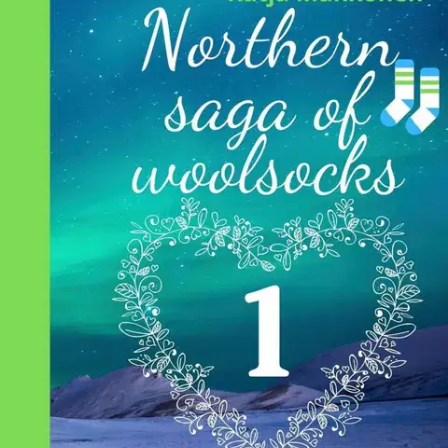
Ei saatavilla
Tuotekuvaus
One morning I was standing in the dark of northern Lapland. I
watched star flights in the sky. I had been thinking about writing a
new sock book. I wanted something significant about it. I would like
a book that would be handed down from generation to generation,
like the sagas and stories of the north. This is how the book series
Northern Sock Saga was born. You will find 20 sock patterns in this
first part. Let's enjoy this wonderful hobby together.
Ominaisuudet