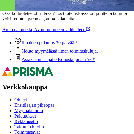
Oletko tyytyväinen tuotetietoihin?
Ovatko tuotetiedot riittävät? Jos tuotetiedoissa on puutteita tai niitä
voisi muuten parantaa, anna palautetta.
Anna palautetta
,
Avautuu uuteen välilehteen
Ilmainen palautus 30 päivää.*
Nouto myymälästä ilman toimituskuluja.
Asiakasomistajalle Bonusta jopa 5 %.*
Verkkokauppa
Ohjeet
Ensitilaajan pikaopas
Myymälänouto
Palautukset
Reklamaatio
Takuu ja huolto
Toimitustavat