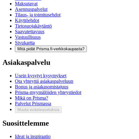
Maksutavat
Asennuspalvelut
Tilaus- ja toimitusehdot
Käyttöehdot
Tietosuojakäytäntö
Saavutettavuus
Vastuullisuus
Sivukartta
Mitä pidät Prisma.fi-verkkokaupasta?
Asiakaspalvelu
Usein kysytyt kysymykset
Ota yhteyttä asiakaspalveluun
Bonus ja asiakasomistajuus
Prisma-myymälöiden yhteystiedot
Mikä on Prisma?
Palvelut Prismassa
Muuta evästeasetuksia
Suosittelemme
Ideat ja inspiraatio