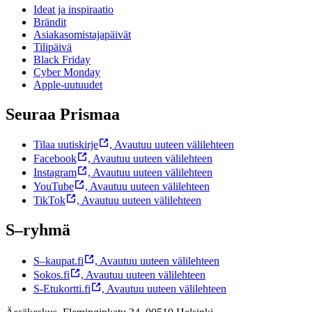
Ideat ja inspiraatio
Brändit
Asiakasomistajapäivät
Tilipäivä
Black Friday
Cyber Monday
Apple-uutuudet
Seuraa Prismaa
Tilaa uutiskirje
,
Avautuu uuteen välilehteen
Facebook
,
Avautuu uuteen välilehteen
Instagram
,
Avautuu uuteen välilehteen
YouTube
,
Avautuu uuteen välilehteen
TikTok
,
Avautuu uuteen välilehteen
S–ryhmä
S–kaupat.fi
,
Avautuu uuteen välilehteen
Sokos.fi
,
Avautuu uuteen välilehteen
S-Etukortti.fi
,
Avautuu uuteen välilehteen