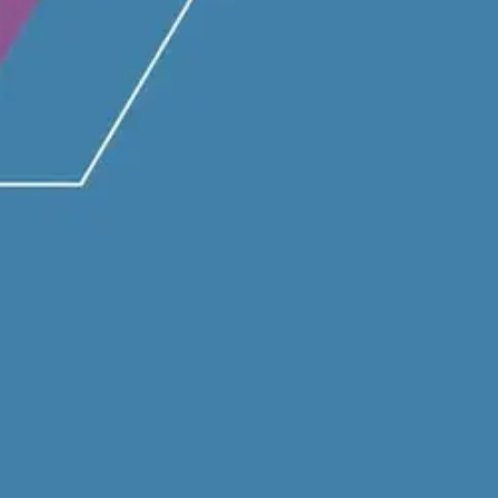
nössä
stin pakettiautomaattiin tai palvelupisteesee