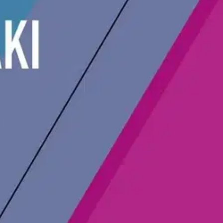
taan, miten lakia sovelletaan käytännössä.
Uudistetussa painoksessa on
a koskeva säännös, liikesalaisuuteen ja kilpailukieltoon
aista johtuvat muutokset. Teokseen on lisätty runsaasti oikeuskäytäntöä