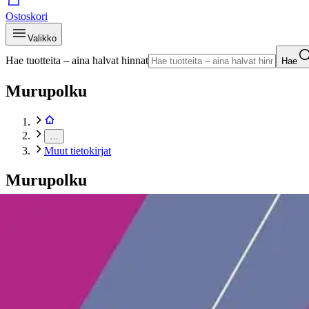
Ostoskori
Valikko
Hae tuotteita – aina halvat hinnat
Hae
Murupolku
…
Muut tietokirjat
Murupolku
Etusivu
Kirjat
Tietokirjat
Muut tietokirjat
Hietala, Työsopimuslaki käytännössä
Tuotekuvat- ja videot
Ohita tuotekuva