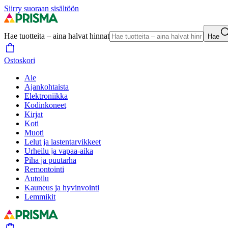
Siirry suoraan sisältöön
Hae tuotteita – aina halvat hinnat
Hae
Ostoskori
Ale
Ajankohtaista
Elektroniikka
Kodinkoneet
Kirjat
Koti
Muoti
Lelut ja lastentarvikkeet
Urheilu ja vapaa-aika
Piha ja puutarha
Remontointi
Autoilu
Kauneus ja hyvinvointi
Lemmikit