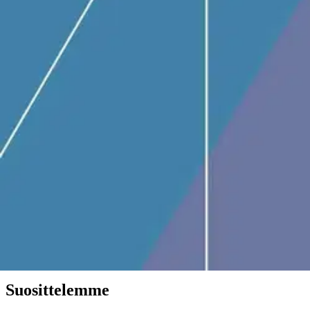
Toimitustavat
Maksutavat
Asennuspalvelut
Tilaus- ja toimitusehdot
Käyttöehdot
Tietosuojakäytäntö
Saavutettavuus
Vastuullisuus
Sivukartta
Mitä pidät Prisma.fi-verkkokaupasta?
Asiakaspalvelu
Usein kysytyt kysymykset
Ota yhteyttä asiakaspalveluun
Bonus ja asiakasomistajuus
Prisma-myymälöiden yhteystiedot
Mikä on Prisma?
Palvelut Prismassa
Muuta evästeasetuksia
Suosittelemme