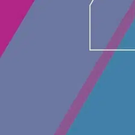
Avaa kuva suurempana
Karusellin nuolipainikkeet
Alma Insights
Hietala, Työsopimuslaki käytän
136,95 €
Verkkokaupan hinta
Valitse toimitustapa
Nouto myymälästä
Toimitus
Ei saatavilla
Ei saatavilla
Ilmainen toimitus yli 100 €:n tilauksille Po