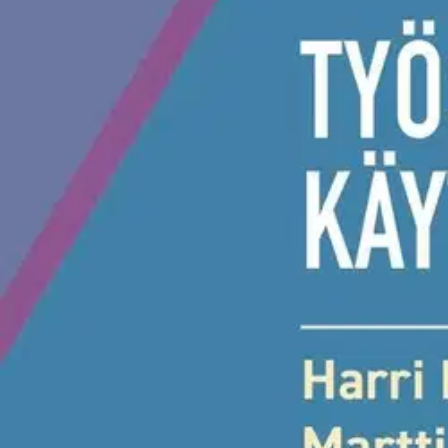
Etu ei koske Suuri‑lisäpalvelulla toimitettavia tuotteita.
Tarkista myymäläsaatavuus
Ei saatavilla
Tuotekuvaus
Työsopimuslaki käytännössä on selkeä esitys työsopimuslaista. Teos ant
huomioitu muun muassa eräiden työnantajan ilmoitusvelvollisuuksien 
liikesalaisuuslain vuoksi tehdyt täsmennykset, työntekijän henkilökoht
korkeimmasta oikeudesta ja työtuomioistuimesta.