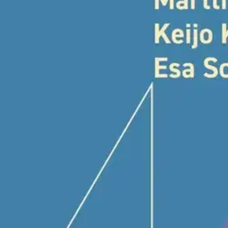
Näytä lisää
tuotekuvausta
Ominaisuudet
Oletko tyytyväinen tuotetietoihin?
Ovatko tuotetiedot riittävät? Jos tuotetiedoissa on puutteita tai niitä v
Anna palautetta
,
Avautuu uuteen välilehteen
Verkkokauppa
Ohjeet
Ensitilaajan pikaopas
Myymälänouto
Palautukset
Reklamaatio
Takuu ja huolto