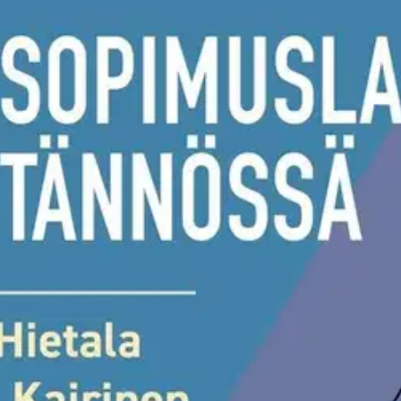
aa käyttäjälle keskeiset tiedot työsopimuslaista ja siinä havainnolliste
muutokset, kolmannen maan kansalaisen maahantulo, vaihtelevaa työaika
aisen irtisanomisperusteen osittainen väljentäminen ja uudesta työaikal