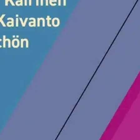
oisi muuten parantaa, anna palautetta.