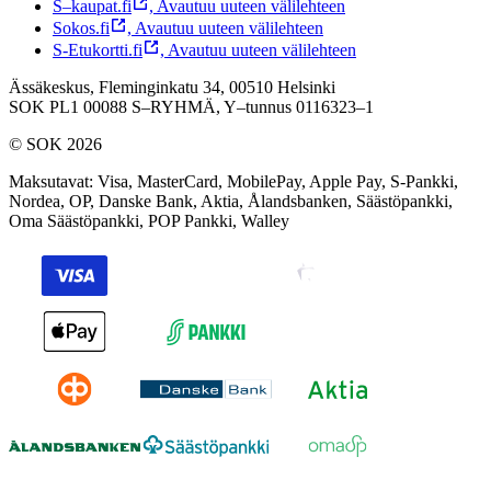
S–kaupat.fi
,
Avautuu uuteen välilehteen
Sokos.fi
,
Avautuu uuteen välilehteen
S-Etukortti.fi
,
Avautuu uuteen välilehteen
Ässäkeskus, Fleminginkatu 34, 00510 Helsinki
SOK PL1 00088 S–RYHMÄ,
Y–tunnus 0116323–1
© SOK 2026
Maksutavat
:
Visa, MasterCard, MobilePay, Apple Pay, S-Pankki,
Nordea, OP, Danske Bank, Aktia, Ålandsbanken, Säästöpankki,
Oma Säästöpankki, POP Pankki, Walley