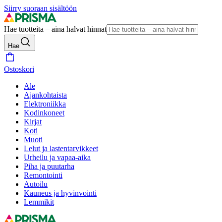
Siirry suoraan sisältöön
Hae tuotteita – aina halvat hinnat
Hae
Ostoskori
Ale
Ajankohtaista
Elektroniikka
Kodinkoneet
Kirjat
Koti
Muoti
Lelut ja lastentarvikkeet
Urheilu ja vapaa-aika
Piha ja puutarha
Remontointi
Autoilu
Kauneus ja hyvinvointi
Lemmikit