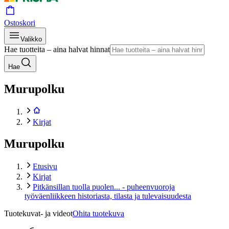
Ostoskori
Valikko
Hae tuotteita – aina halvat hinnat
Hae
Murupolku
Kirjat
Murupolku
Etusivu
Kirjat
Pitkänsillan tuolla puolen... - puheenvuoroja
työväenliikkeen historiasta, tilasta ja tulevaisuudesta
Tuotekuvat- ja videot
Ohita tuotekuva