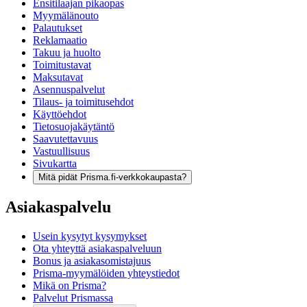
Ensitilaajan pikaopas
Myymälänouto
Palautukset
Reklamaatio
Takuu ja huolto
Toimitustavat
Maksutavat
Asennuspalvelut
Tilaus- ja toimitusehdot
Käyttöehdot
Tietosuojakäytäntö
Saavutettavuus
Vastuullisuus
Sivukartta
Mitä pidät Prisma.fi-verkkokaupasta?
Asiakaspalvelu
Usein kysytyt kysymykset
Ota yhteyttä asiakaspalveluun
Bonus ja asiakasomistajuus
Prisma-myymälöiden yhteystiedot
Mikä on Prisma?
Palvelut Prismassa