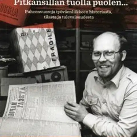
Ei saatavilla
Tuotekuvaus
Suomalaisen yhteiskunnan raskas suunnan tarkastus kansainvälisen
talouden käänteen paineessa on johtanut monet poliitikot ja muut
yhteiskunnalliset vaikuttajat kyseenalaistamaan lukuisia, vielä 1970-
80-luvulla pyhinä pidettyjä ja vakiintuneiksi luultuja
yhteiskunnallisia arvoja ja tavoitteita. Näistä mainittakoon
hyvinvointiyhteiskunta, kansalaisten yhdenvertaisuus ja
solidaarisuus. Myös työväenliike ja sen tutkimus ovat
nykymaailmassa vakavien haasteiden edessä.
Millainen ylipäätään
on uudelleenmuovautuva työväenliike, ketä siihen kuuluu, keitä se
edustaa ja mitkä ovat sen toiminnan reunaehdot? Näitä
problemaattisia kysymyksiä valottavat puheenvuoroissaan Helsingin
yliopiston piirissä toimivat tai toimittaneet tutkijat. Millaista
aikalaiskuvaa työväenliikettä 1970-2000-luvulla tutkineet
historioitsijat tuottavat nyt? Mistä ollaan tulossa ja minne ollaan