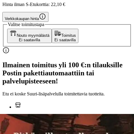
Hinta ilman S-Etukorttia:
22,10 €
Verkkokaupan hinta
Valitse toimitustapa
Nouto myymälästä
Toimitus
Ei saatavilla
Ei saatavilla
Ilmainen toimitus yli 100 €:n tilauksille
Postin pakettiautomaattiin tai
palvelupisteeseen!
Etu ei koske Suuri‑lisäpalvelulla toimitettavia tuotteita.
Tarkista myymäläsaatavuus