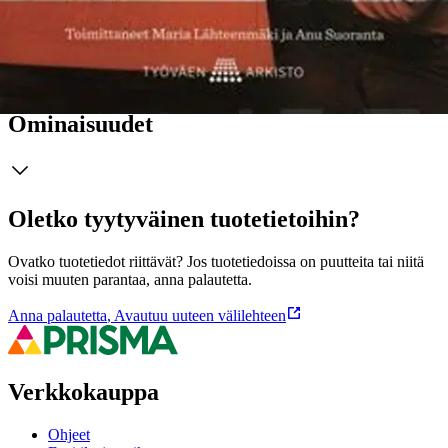
menossa? Kokoelma on omistettu 100 vuotta täyttäneelle Työväen
Arkistolle ja sen eläkkeelle jääneelle johtajalle Esa Lahtiselle.
Näytä lisää
tuotekuvausta
Ominaisuudet
Oletko tyytyväinen tuotetietoihin?
Ovatko tuotetiedot riittävät? Jos tuotetiedoissa on puutteita tai niitä
voisi muuten parantaa, anna palautetta.
Anna palautetta
,
Avautuu uuteen välilehteen
Verkkokauppa
Ohjeet