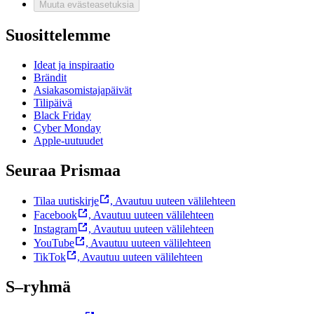
Muuta evästeasetuksia
Suosittelemme
Ideat ja inspiraatio
Brändit
Asiakasomistajapäivät
Tilipäivä
Black Friday
Cyber Monday
Apple-uutuudet
Seuraa Prismaa
Tilaa uutiskirje
,
Avautuu uuteen välilehteen
Facebook
,
Avautuu uuteen välilehteen
Instagram
,
Avautuu uuteen välilehteen
YouTube
,
Avautuu uuteen välilehteen
TikTok
,
Avautuu uuteen välilehteen
S–ryhmä