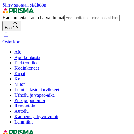
Siirry suoraan sisältöön
Hae tuotteita – aina halvat hinnat
Hae
Ostoskori
Ale
Ajankohtaista
Elektroniikka
Kodinkoneet
Kirjat
Koti
Muoti
Lelut ja lastentarvikkeet
Urheilu ja vapaa-aika
Piha ja puutarha
Remontointi
Autoilu
Kauneus ja hyvinvointi
Lemmikit