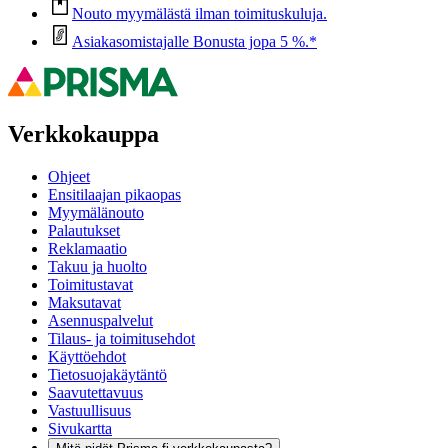
Nouto myymälästä ilman toimituskuluja.
Asiakasomistajalle Bonusta jopa 5 %.*
Verkkokauppa
Ohjeet
Ensitilaajan pikaopas
Myymälänouto
Palautukset
Reklamaatio
Takuu ja huolto
Toimitustavat
Maksutavat
Asennuspalvelut
Tilaus- ja toimitusehdot
Käyttöehdot
Tietosuojakäytäntö
Saavutettavuus
Vastuullisuus
Sivukartta