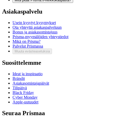
Mitä pidät Prisma.fi-verkkokaupasta?
Asiakaspalvelu
Usein kysytyt kysymykset
Ota yhteyttä asiakaspalveluun
Bonus ja asiakasomistajuus
Prisma-myymälöiden yhteystiedot
Mikä on Prisma?
Palvelut Prismassa
Muuta evästeasetuksia
Suosittelemme
Ideat ja inspiraatio
Brändit
Asiakasomistajapäivät
Tilipäivä
Black Friday
Cyber Monday
Apple-uutuudet
Seuraa Prismaa