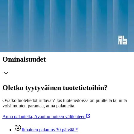
toiminut oikeustieteellisen tiedekunnan dekaanina, Kansainvälisen
talousoikeuden instituutin johtajana, Tutkimuseettisen
neuvottelukunnan jäsenenä, tuomarina korkeimmassa hallinto-
oikeudessa, Julkisen Sanan Neuvoston puheenjohtajana, Euroopan
paikallisen itsehallinnon peruskirjan valvontaelimen jäsenenä ja
Varsinaissuomalaisen osakunnan inspehtorina.
Näytä lisää
tuotekuvausta
Ominaisuudet
Oletko tyytyväinen tuotetietoihin?
Ovatko tuotetiedot riittävät? Jos tuotetiedoissa on puutteita tai niitä
voisi muuten parantaa, anna palautetta.
Anna palautetta
,
Avautuu uuteen välilehteen
Ilmainen palautus 30 päivää.*