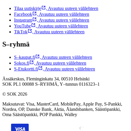
Tilaa uutiskirje
,
Avautuu uuteen välilehteen
Facebook
,
Avautuu uuteen välilehteen
Instagram
,
Avautuu uuteen välilehteen
YouTube
,
Avautuu uuteen välilehteen
TikTok
,
Avautuu uuteen välilehteen
S–ryhmä
S–kaupat.fi
,
Avautuu uuteen välilehteen
Sokos.fi
,
Avautuu uuteen välilehteen
S-Etukortti.fi
,
Avautuu uuteen välilehteen
Ässäkeskus, Fleminginkatu 34, 00510 Helsinki
SOK PL1 00088 S–RYHMÄ,
Y–tunnus 0116323–1
© SOK 2026
Maksutavat
:
Visa, MasterCard, MobilePay, Apple Pay, S-Pankki,
Nordea, OP, Danske Bank, Aktia, Ålandsbanken, Säästöpankki,
Oma Säästöpankki, POP Pankki, Walley