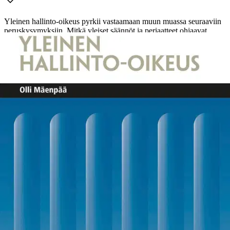
Yleinen hallinto-oikeus pyrkii vastaamaan muun muassa seuraaviin
peruskysymyksiin.
Mitkä yleiset säännöt ja periaatteet ohjaavat
julkisen vallan käyttöä viranomaisen toiminnassa? Miten julkista
valtaa voidaan käyttää ja kuka siitä vastaa? Kuinka määräytyvät
julkisen ja yksityisen suhteet? Miten hallinnon ja oikeuden
vuorovaikutuksen peruselementit toimivat käytännössä, kun julkisia
tehtäviä yhtäältä ulkoistetaan ja viranomaisten toimivalta toisaalta
vahvistuu? Teoksessaan Yleinen hallinto-oikeus Olli Mäenpää
esittelee hallinto-oikeuden yleiset opit, peruskäsitteet ja
oikeusperiaatteet sekä doktriinin lähtökohdat. Kirjassa käsitellään
hallintotoiminnan perusasioita, kuten julkisen vallan käyttöä,
viranomaisen toimivaltaa, julkisuutta, virkavastuuta, hallinnon
oikeussuhteita ja oikeusturvaa. Yleiset opit tuovat käytännön
juristille laadullisen lisän, joka ei käy ilmi pelkästään lakitekstiä
lukemalla. Yleinen hallinto-oikeus on oikeudellinen yleisavain
viranomaistoiminnan ytimeen ja julkisen vallan käytön oikeudellisiin
perusteisiin. Se avaa julkishallinnon yleisiä puitteita ja auttaa
ymmärtämään viranomaisten toiminnan mahdollisuuksia. Teokselle
on tarvetta julkishallinnossa ja yliopisto-opetuksessa. Yleisellä
hallinto-oikeudella on merkitystä yhteiskunnassa laajemminkin, kun
hallintotehtäviä ulkoistetaan sote-uudistuksen myötä ja toisaalta
viranomaisten toimivalta vahvistuu. Olli Mäenpää työskentelee
hallinto-oikeuden professorina Helsingin yliopistossa. Hän on