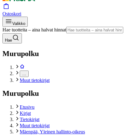
Ostoskori
Valikko
Hae tuotteita – aina halvat hinnat
Hae
Murupolku
…
Muut tietokirjat
Murupolku
Etusivu
Kirjat
Tietokirjat
Muut tietokirjat
Mäenpää, Yleinen hallinto-oikeus