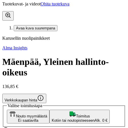
Tuotekuvat- ja videot
Ohita tuotekuva
Avaa kuva suurempana
Karusellin nuolipainikkeet
Alma Insights
Mäenpää, Yleinen hallinto-
oikeus
136,85 €
Verkkokaupan hinta
Valitse toimitustapa
Nouto myymälästä
Toimitus
Ei saatavilla
Kotiin tai noutopisteeseen
Alk. 0 €