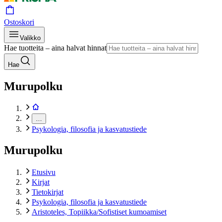
Ostoskori
Valikko
Hae tuotteita – aina halvat hinnat
Hae
Murupolku
…
Psykologia, filosofia ja kasvatustiede
Murupolku
Etusivu
Kirjat
Tietokirjat
Psykologia, filosofia ja kasvatustiede
Aristoteles, Topiikka/Sofistiset kumoamiset