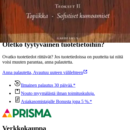
Ominaisuudet
Oletko tyytyväinen tuotetietoihin?
Ovatko tuotetiedot riittävät? Jos tuotetiedoissa on puutteita tai niitä
voisi muuten parantaa, anna palautetta.
Anna palautetta
,
Avautuu uuteen välilehteen
Ilmainen palautus 30 päivää.*
Nouto myymälästä ilman toimituskuluja.
Asiakasomistajalle Bonusta jopa 5 %.*
Verkkokauppa