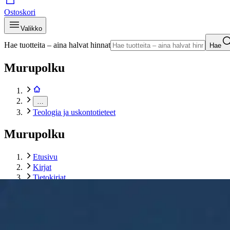
Ostoskori
Valikko
Hae tuotteita – aina halvat hinnat
Hae
Murupolku
…
Teologia ja uskontotieteet
Murupolku
Etusivu
Kirjat
Tietokirjat
Teologia ja uskontotieteet
Hakola, Maan suola - kirkkokäsikirjan evankeliumitekstien k
Tuotekuvat- ja videot
Ohita tuotekuva