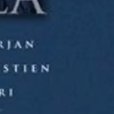
ataan kirkoissa joka puolella Suomea. Tutkijat Raimo Hakola, Niko
 sarjaa kuin aiemmin ilmestynyt ensimmäisen vuosikerran tekstien
Lehtipuu ja kustantaja päätyvät julkaisemaan myös toisen ja kolmannen