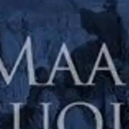
stin pakettiautomaattiin tai palvelupisteesee