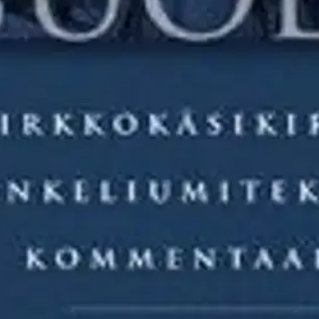
stoa. Jokaiselle pyhäpäivälle on määritelty oma tekstinsä, josta saarn
teksteihin ajantasaisen suomalaisen kommentaariteoksen. Teos on samaa
n teos on tullut huutavaan tarpeeseen. - On toivottavaa, että Hakola, 
kauskirja 4/2013.
oisi muuten parantaa, anna palautetta.