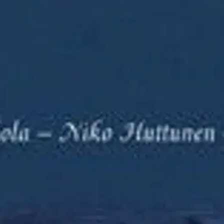
ikirjan evankeliumitekstien komm