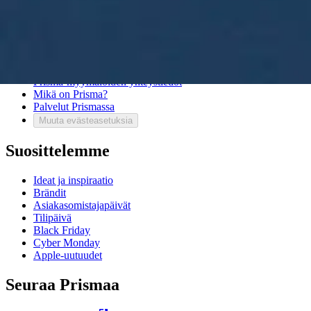
Asiakaspalvelu
Usein kysytyt kysymykset
Ota yhteyttä asiakaspalveluun
Bonus ja asiakasomistajuus
Prisma-myymälöiden yhteystiedot
Mikä on Prisma?
Palvelut Prismassa
Muuta evästeasetuksia
Suosittelemme
Ideat ja inspiraatio
Brändit
Asiakasomistajapäivät
Tilipäivä
Black Friday
Cyber Monday
Apple-uutuudet
Seuraa Prismaa