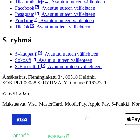
Tilaa uutiskirje
,
Avautuu uuteen välilehteen
Facebook
,
Avautuu uuteen välilehteen
Instagram
,
Avautuu uuteen välilehteen
YouTube
,
Avautuu uuteen välilehteen
TikTok
,
Avautuu uuteen välilehteen
S–ryhmä
S–kaupat.fi
,
Avautuu uuteen välilehteen
Sokos.fi
,
Avautuu uuteen välilehteen
S-Etukortti.fi
,
Avautuu uuteen välilehteen
Ässäkeskus, Fleminginkatu 34, 00510 Helsinki
SOK PL1 00088 S–RYHMÄ,
Y–tunnus 0116323–1
© SOK 2026
Maksutavat
:
Visa, MasterCard, MobilePay, Apple Pay, S-Pankki, No