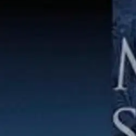
Nouto myymälästä
Toimitus
Ei saatavilla
Kotiin tai noutopisteeseen
Alk. 0 €
Ilmainen toimitus yli 100 €:n tilauksille Po
Etu ei koske Suuri‑lisäpalvelulla toimitettavia tuotteita.
Tarkista myymäläsaatavuus
Ei saatavilla
Tuotekuvaus