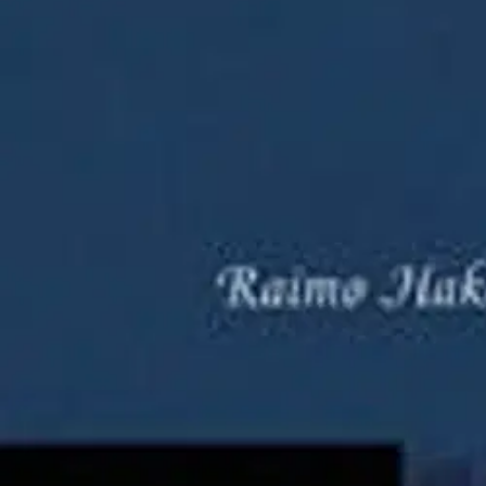
Asiakasomistaja-alennus
-15 %
Avaa kuva suurempana
Karusellin nuolipainikkeet
Kirjapaja
Hakola, Maan suola - kirkkokäs
39,82 €
Asiakasomistajahinta
Hinta ilman S-Etukorttia:
46,85 €
Verkkokaupan hinta
Valitse toimitustapa