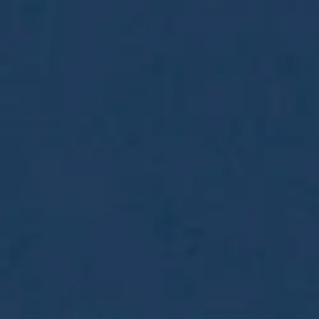
Asiakasomistajalle Bonusta jopa 5 %.*
Verkkokauppa
Ohjeet
Ensitilaajan pikaopas
Myymälänouto
Palautukset
Reklamaatio
Takuu ja huolto
Toimitustavat
Maksutavat
Asennuspalvelut
Tilaus- ja toimitusehdot
Käyttöehdot
Tietosuojakäytäntö
Saavutettavuus
Vastuullisuus
Sivukartta
Mitä pidät Prisma.fi-verkkokaupasta?