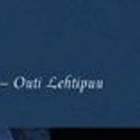
entaari : 3. vuosikerta