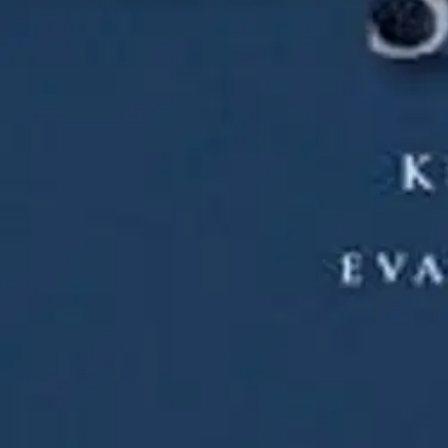
Uuden testamentin neljä evankeliumia ovat Raamatun keskeisintä ainei
Huttunen ja Outi Lehtipuu ovat kirjoittaneet kolmannen vuosikerran 
kommentaari Alussa oli Sana (Kirjapaja 2013).
- "Hakolan ja Lehtipuu
vuosikerran evankeliumien selitykset." - Sini Hulmi, Teologinen Aika
Näytä lisää
tuotekuvausta
Ominaisuudet
Oletko tyytyväinen tuotetietoihin?
Ovatko tuotetiedot riittävät? Jos tuotetiedoissa on puutteita tai niitä v
Anna palautetta
,
Avautuu uuteen välilehteen
Ilmainen palautus 30 päivää.*
Nouto myymälästä ilman toimituskuluja.