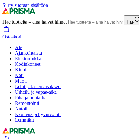
Siirry suoraan sisältöön
Hae tuotteita – aina halvat hinnat
Hae
Ostoskori
Ale
Ajankohtaista
Elektroniikka
Kodinkoneet
Kirjat
Koti
Muoti
Lelut ja lastentarvikkeet
Urheilu ja vapaa-aika
Piha ja puutarha
Remontointi
Autoilu
Kauneus ja hyvinvointi
Lemmikit