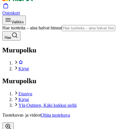
Ostoskori
Valikko
Hae tuotteita – aina halvat hinnat
Hae
Murupolku
Kirjat
Murupolku
Etusivu
Kirjat
Ylä-Outinen, Käki kukkui siellä
Tuotekuvat- ja videot
Ohita tuotekuva