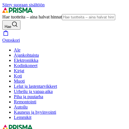
Siirry suoraan sisältöön
Hae tuotteita – aina halvat hinnat
Hae
Ostoskori
Ale
Ajankohtaista
Elektroniikka
Kodinkoneet
Kirjat
Koti
Muoti
Lelut ja lastentarvikkeet
Urheilu ja vapaa-aika
Piha ja puutarha
Remontointi
Autoilu
Kauneus ja hyvinvointi
Lemmikit