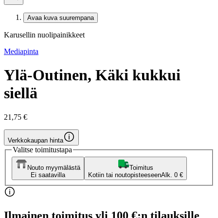
Avaa kuva suurempana
Karusellin nuolipainikkeet
Mediapinta
Ylä-Outinen, Käki kukkui
siellä
21,75 €
Verkkokaupan hinta
Valitse toimitustapa
Nouto myymälästä
Toimitus
Ei saatavilla
Kotiin tai noutopisteeseen
Alk. 0 €
Ilmainen toimitus yli 100 €:n tilauksille