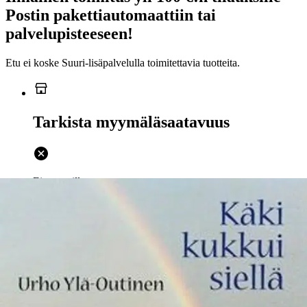
Postin pakettiautomaattiin tai
palvelupisteeseen!
Etu ei koske Suuri‑lisäpalvelulla toimitettavia tuotteita.
Tarkista myymäläsaatavuus
Ei saatavilla
Tuotekuvaus
Pitkälti seitsemättä vuosikymmentä ovat karjalaiset saaneet tyytyä
vain muistelemaan entistä kotiseutuaan. Vaikka olemme eläneet