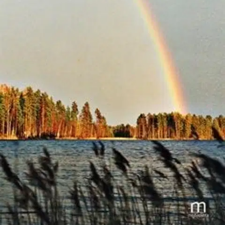
suurten mullistusten ja muutosten aikaa, ei karjalaisuus ole vielä
kadonnut. Siirtokarjalaisten oma sisäinen kulttuuri pitäjänjuhlineen,
lehtineen, kyläkirjoineen, sukuseuroineen ja pitäjänseuroineen on
vahva muistelun muoto. Se on merkkinä siitä, että unohdusta
halutaan torjua. Tähän karjalaisuuden kekoon tahtoo tämä kirjanen
kantaa kortensa.
Rungon tässä kirjassa muodostavat eri tilaisuuksissa
pidetyt puheet ja esitelmät, mutta on mukana muutakin Säkkijärveä
ja Karjalaa koskevaa materiaalia.
Näytä lisää
tuotekuvausta
Ominaisuudet
Oletko tyytyväinen tuotetietoihin?
Ovatko tuotetiedot riittävät? Jos tuotetiedoissa on puutteita tai niitä
voisi muuten parantaa, anna palautetta.
Anna palautetta
,
Avautuu uuteen välilehteen