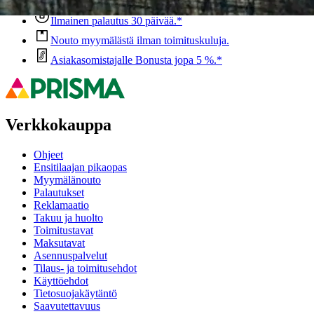
Ilmainen palautus 30 päivää.*
Nouto myymälästä ilman toimituskuluja.
Asiakasomistajalle Bonusta jopa 5 %.*
Verkkokauppa
Ohjeet
Ensitilaajan pikaopas
Myymälänouto
Palautukset
Reklamaatio
Takuu ja huolto
Toimitustavat
Maksutavat
Asennuspalvelut
Tilaus- ja toimitusehdot
Käyttöehdot
Tietosuojakäytäntö
Saavutettavuus