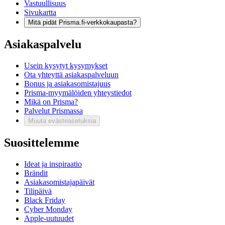
Vastuullisuus
Sivukartta
Mitä pidät Prisma.fi-verkkokaupasta?
Asiakaspalvelu
Usein kysytyt kysymykset
Ota yhteyttä asiakaspalveluun
Bonus ja asiakasomistajuus
Prisma-myymälöiden yhteystiedot
Mikä on Prisma?
Palvelut Prismassa
Muuta evästeasetuksia
Suosittelemme
Ideat ja inspiraatio
Brändit
Asiakasomistajapäivät
Tilipäivä
Black Friday
Cyber Monday
Apple-uutuudet