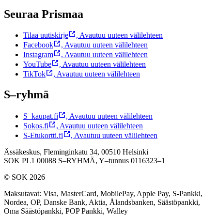
Seuraa Prismaa
Tilaa uutiskirje
,
Avautuu uuteen välilehteen
Facebook
,
Avautuu uuteen välilehteen
Instagram
,
Avautuu uuteen välilehteen
YouTube
,
Avautuu uuteen välilehteen
TikTok
,
Avautuu uuteen välilehteen
S–ryhmä
S–kaupat.fi
,
Avautuu uuteen välilehteen
Sokos.fi
,
Avautuu uuteen välilehteen
S-Etukortti.fi
,
Avautuu uuteen välilehteen
Ässäkeskus, Fleminginkatu 34, 00510 Helsinki
SOK PL1 00088 S–RYHMÄ,
Y–tunnus 0116323–1
© SOK 2026
Maksutavat
:
Visa, MasterCard, MobilePay, Apple Pay, S-Pankki,
Nordea, OP, Danske Bank, Aktia, Ålandsbanken, Säästöpankki,
Oma Säästöpankki, POP Pankki, Walley