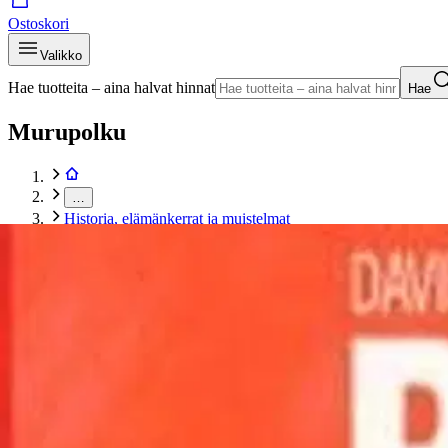
Ostoskori
Valikko
Hae tuotteita – aina halvat hinnat
Hae
Murupolku
…
Historia, elämänkerrat ja muistelmat
Murupolku
Etusivu
Kirjat
Tietokirjat
Historia, elämänkerrat ja muistelmat
Wilkerson, Risti ja linkkuveitsi
Tuotekuvat- ja videot
Ohita tuotekuva