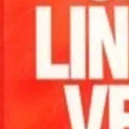
Nouto myymälästä
Toimitus
Ei saatavilla
Kotiin tai noutopisteeseen
Alk. 0 €
Ilmainen toimitus yli 100 €:n tilauksille Po
Etu ei koske Suuri‑lisäpalvelulla toimitettavia tuotteita.
Tarkista myymäläsaatavuus
Ei saatavilla
Tuotekuvaus