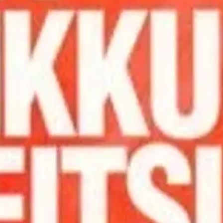
stin pakettiautomaattiin tai palvelupisteesee