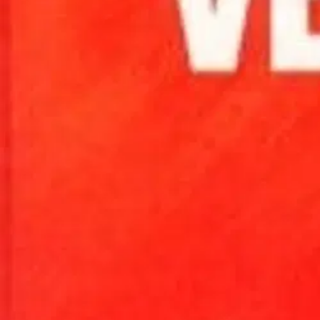
David Wilkersonin klassikoksi muodostunut tosikertomus 1950-1960-lu
ja henkirikoksista paljastaa suurkaupungin pimeän puolen. "Heidän on a
jenginuorien työkeskus, jonka kautta moni on saanut avun ja löytän
Ominaisuudet
Oletko tyytyväinen tuotetietoihin?
Ovatko tuotetiedot riittävät? Jos tuotetiedoissa on puutteita tai niitä v
Anna palautetta
,
Avautuu uuteen välilehteen
Ilmainen palautus 30 päivää.*
Nouto myymälästä ilman toimituskuluja.
Asiakasomistajalle Bonusta jopa 5 %.*