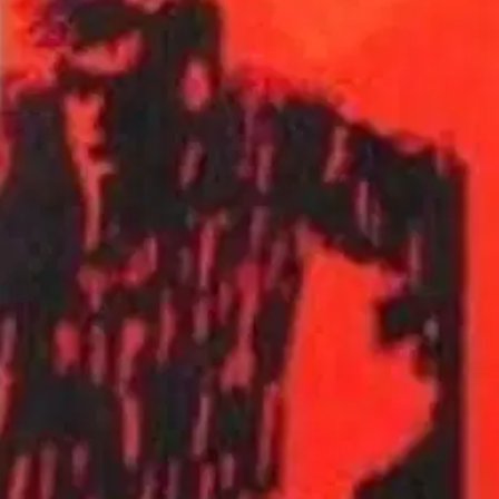
vaus nuorisojengien keskinäisistä taisteluista, huumeiden käytöstä
tus sai Wilkersonin liikkeelle, ja niin syntyi Teen Challenge,