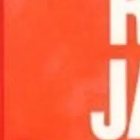
Asiakasomistaja-alennus
-15 %
Avaa kuva suurempana
Karusellin nuolipainikkeet
Aikamedia
Wilkerson, Risti ja linkkuveitsi
9,82 €
Asiakasomistajahinta
Hinta ilman S-Etukorttia:
11,55 €
Verkkokaupan hinta
Valitse toimitustapa