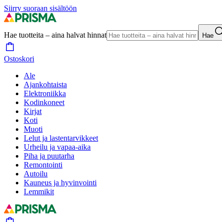
Siirry suoraan sisältöön
Hae tuotteita – aina halvat hinnat
Hae
Ostoskori
Ale
Ajankohtaista
Elektroniikka
Kodinkoneet
Kirjat
Koti
Muoti
Lelut ja lastentarvikkeet
Urheilu ja vapaa-aika
Piha ja puutarha
Remontointi
Autoilu
Kauneus ja hyvinvointi
Lemmikit