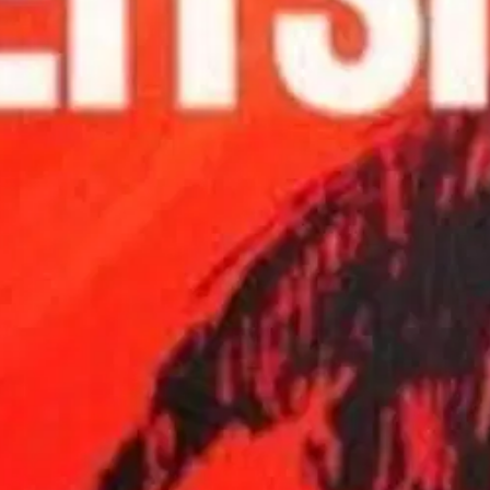
kujen taitteesta vie New Yorkin alamaailman pariin. Henkeäsalpaava ku
loitettava kaikki uudelleen, ja heidät on ympäröitävä rakkaudella!" Aja
yt uskon. Teosta on myyty Suomessa 60 000 kappaleen verran.
oisi muuten parantaa, anna palautetta.