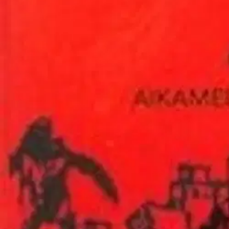
Verkkokauppa
Ohjeet
Ensitilaajan pikaopas
Myymälänouto
Palautukset
Reklamaatio
Takuu ja huolto
Toimitustavat
Maksutavat
Asennuspalvelut
Tilaus- ja toimitusehdot
Käyttöehdot
Tietosuojakäytäntö
Saavutettavuus
Vastuullisuus
Sivukartta
Mitä pidät Prisma.fi-verkkokaupasta?
Asiakaspalvelu