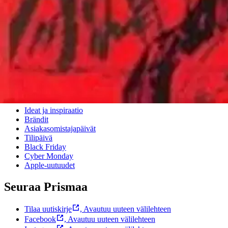
Usein kysytyt kysymykset
Ota yhteyttä asiakaspalveluun
Bonus ja asiakasomistajuus
Prisma-myymälöiden yhteystiedot
Mikä on Prisma?
Palvelut Prismassa
Muuta evästeasetuksia
Suosittelemme
Ideat ja inspiraatio
Brändit
Asiakasomistajapäivät
Tilipäivä
Black Friday
Cyber Monday
Apple-uutuudet
Seuraa Prismaa
Tilaa uutiskirje
,
Avautuu uuteen välilehteen
Facebook
,
Avautuu uuteen välilehteen