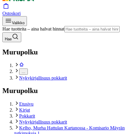
Ostoskori
Valikko
Hae tuotteita – aina halvat hinnat
Hae
Murupolku
…
Nykykirjallisuus pokkarit
Murupolku
Etusivu
Kirjat
Pokkarit
Nykykirjallisuus pokkarit
Kelho, Murha Hattulan Kartanossa - Komisario Mäyrän
tutkimuksia 1