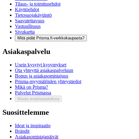
Tilaus- ja toimitusehdot
Käyttöehdot
Tietosuojakäytäntö
Saavutettavuus
Vastuullisuus
Sivukartta
Mitä pidät Prisma.fi-verkkokaupasta?
Asiakaspalvelu
Usein kysytyt kysymykset
Ota yhteyttä asiakaspalveluun
Bonus ja asiakasomistajuus
Prisma-myymälöiden yhteystiedot
Mikä on Prisma?
Palvelut Prismassa
Muuta evästeasetuksia
Suosittelemme
Ideat ja inspiraatio
Brändit
Asiakasomistajapäivät