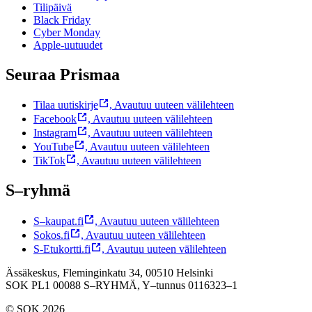
Tilipäivä
Black Friday
Cyber Monday
Apple-uutuudet
Seuraa Prismaa
Tilaa uutiskirje
,
Avautuu uuteen välilehteen
Facebook
,
Avautuu uuteen välilehteen
Instagram
,
Avautuu uuteen välilehteen
YouTube
,
Avautuu uuteen välilehteen
TikTok
,
Avautuu uuteen välilehteen
S–ryhmä
S–kaupat.fi
,
Avautuu uuteen välilehteen
Sokos.fi
,
Avautuu uuteen välilehteen
S-Etukortti.fi
,
Avautuu uuteen välilehteen
Ässäkeskus, Fleminginkatu 34, 00510 Helsinki
SOK PL1 00088 S–RYHMÄ,
Y–tunnus 0116323–1
© SOK 2026