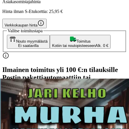
Asiakasomistajahinta
Hinta ilman S-Etukorttia:
25,95 €
Verkkokaupan hinta
Valitse toimitustapa
Nouto myymälästä
Toimitus
Ei saatavilla
Kotiin tai noutopisteeseen
Alk. 0 €
Ilmainen toimitus yli 100 €:n tilauksille
Postin pakettiautomaattiin tai
palvelupisteeseen!
Etu ei koske Suuri‑lisäpalvelulla toimitettavia tuotteita.
Tarkista myymäläsaatavuus