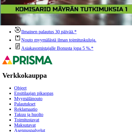
Ovatko tuotetiedot riittävät? Jos tuotetiedoissa on puutteita tai niitä
voisi muuten parantaa, anna palautetta.
Anna palautetta
,
Avautuu uuteen välilehteen
Ilmainen palautus 30 päivää.*
Nouto myymälästä ilman toimituskuluja.
Asiakasomistajalle Bonusta jopa 5 %.*
Verkkokauppa
Ohjeet
Ensitilaajan pikaopas
Myymälänouto
Palautukset
Reklamaatio
Takuu ja huolto
Toimitustavat
Maksutavat
Asennuspalvelut