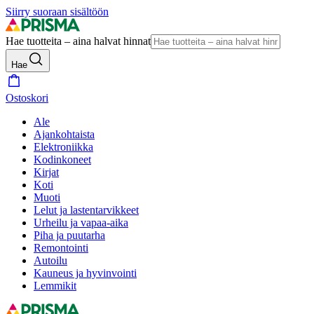
Siirry suoraan sisältöön
Hae tuotteita – aina halvat hinnat
Hae
Ostoskori
Ale
Ajankohtaista
Elektroniikka
Kodinkoneet
Kirjat
Koti
Muoti
Lelut ja lastentarvikkeet
Urheilu ja vapaa-aika
Piha ja puutarha
Remontointi
Autoilu
Kauneus ja hyvinvointi
Lemmikit