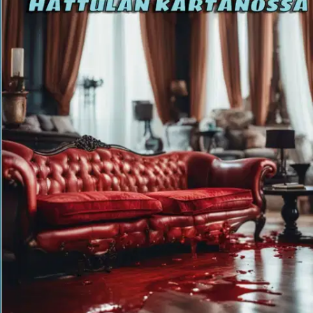
Ei saatavilla
Tuotekuvaus
Koheltava poliisikomisario Raafael Mäyrä saa tutkittavakseen
kiperiä tapauksia.
Ominaisuudet
Oletko tyytyväinen tuotetietoihin?