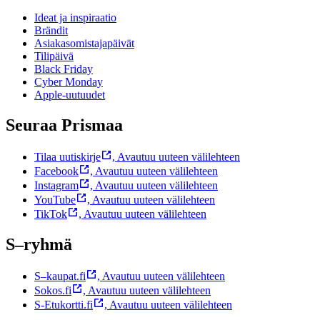
Ideat ja inspiraatio
Brändit
Asiakasomistajapäivät
Tilipäivä
Black Friday
Cyber Monday
Apple-uutuudet
Seuraa Prismaa
Tilaa uutiskirje
,
Avautuu uuteen välilehteen
Facebook
,
Avautuu uuteen välilehteen
Instagram
,
Avautuu uuteen välilehteen
YouTube
,
Avautuu uuteen välilehteen
TikTok
,
Avautuu uuteen välilehteen
S–ryhmä
S–kaupat.fi
,
Avautuu uuteen välilehteen
Sokos.fi
,
Avautuu uuteen välilehteen
S-Etukortti.fi
,
Avautuu uuteen välilehteen