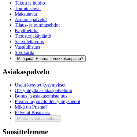
Takuu ja huolto
Toimitustavat
Maksutavat
Asennuspalvelut
Tilaus- ja toimitusehdot
Käyttöehdot
Tietosuojakäytäntö
Saavutettavuus
Vastuullisuus
Sivukartta
Mitä pidät Prisma.fi-verkkokaupasta?
Asiakaspalvelu
Usein kysytyt kysymykset
Ota yhteyttä asiakaspalveluun
Bonus ja asiakasomistajuus
Prisma-myymälöiden yhteystiedot
Mikä on Prisma?
Palvelut Prismassa
Muuta evästeasetuksia
Suosittelemme