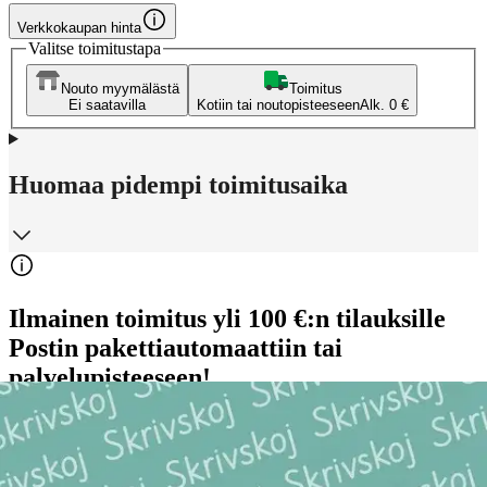
Verkkokaupan hinta
Valitse toimitustapa
Nouto myymälästä
Toimitus
Ei saatavilla
Kotiin tai noutopisteeseen
Alk. 0 €
Huomaa pidempi toimitusaika
Ilmainen toimitus yli 100 €:n tilauksille
Postin pakettiautomaattiin tai
palvelupisteeseen!
Etu ei koske Suuri‑lisäpalvelulla toimitettavia tuotteita.