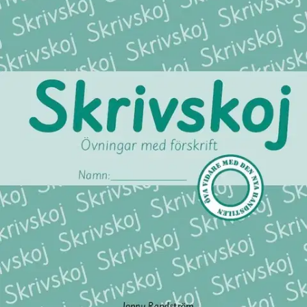
Tarkista myymäläsaatavuus
Ei saatavilla
Tuotekuvaus
Boken Skrivskoj innehåller texter som övar olika ljud och ändelser.
En logisk fortsättning efter Citronen. Texterna kan även användas
som diktamensövningar! Boken är avsedd för åk3
Ominaisuudet