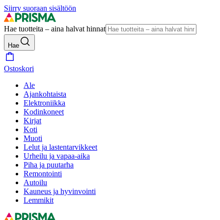
Siirry suoraan sisältöön
Hae tuotteita – aina halvat hinnat
Hae
Ostoskori
Ale
Ajankohtaista
Elektroniikka
Kodinkoneet
Kirjat
Koti
Muoti
Lelut ja lastentarvikkeet
Urheilu ja vapaa-aika
Piha ja puutarha
Remontointi
Autoilu
Kauneus ja hyvinvointi
Lemmikit