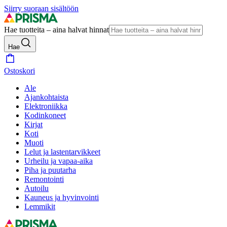
Siirry suoraan sisältöön
Hae tuotteita – aina halvat hinnat
Hae
Ostoskori
Ale
Ajankohtaista
Elektroniikka
Kodinkoneet
Kirjat
Koti
Muoti
Lelut ja lastentarvikkeet
Urheilu ja vapaa-aika
Piha ja puutarha
Remontointi
Autoilu
Kauneus ja hyvinvointi
Lemmikit