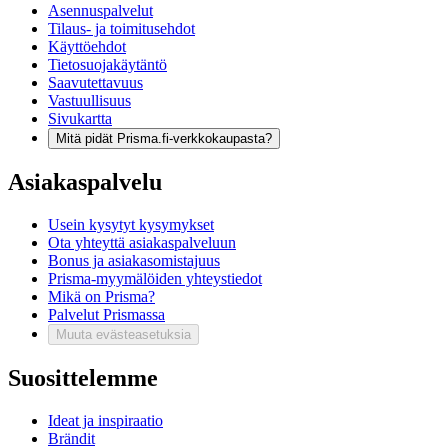
Asennuspalvelut
Tilaus- ja toimitusehdot
Käyttöehdot
Tietosuojakäytäntö
Saavutettavuus
Vastuullisuus
Sivukartta
Mitä pidät Prisma.fi-verkkokaupasta?
Asiakaspalvelu
Usein kysytyt kysymykset
Ota yhteyttä asiakaspalveluun
Bonus ja asiakasomistajuus
Prisma-myymälöiden yhteystiedot
Mikä on Prisma?
Palvelut Prismassa
Muuta evästeasetuksia
Suosittelemme
Ideat ja inspiraatio
Brändit