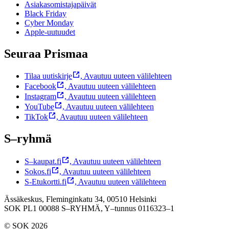
Asiakasomistajapäivät
Black Friday
Cyber Monday
Apple-uutuudet
Seuraa Prismaa
Tilaa uutiskirje
,
Avautuu uuteen välilehteen
Facebook
,
Avautuu uuteen välilehteen
Instagram
,
Avautuu uuteen välilehteen
YouTube
,
Avautuu uuteen välilehteen
TikTok
,
Avautuu uuteen välilehteen
S–ryhmä
S–kaupat.fi
,
Avautuu uuteen välilehteen
Sokos.fi
,
Avautuu uuteen välilehteen
S-Etukortti.fi
,
Avautuu uuteen välilehteen
Ässäkeskus, Fleminginkatu 34, 00510 Helsinki
SOK PL1 00088 S–RYHMÄ,
Y–tunnus 0116323–1
© SOK 2026