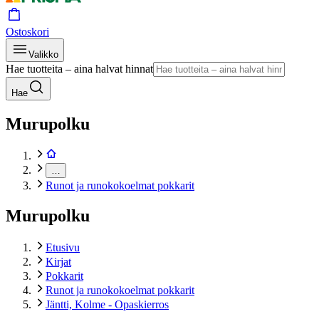
Ostoskori
Valikko
Hae tuotteita – aina halvat hinnat
Hae
Murupolku
…
Runot ja runokokoelmat pokkarit
Murupolku
Etusivu
Kirjat
Pokkarit
Runot ja runokokoelmat pokkarit
Jäntti, Kolme - Opaskierros