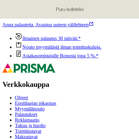
Ovatko tuotetiedot riittävät? Jos tuotetiedoissa on puutteita tai niitä
voisi muuten parantaa, anna palautetta.
Anna palautetta
,
Avautuu uuteen välilehteen
Ilmainen palautus 30 päivää.*
Nouto myymälästä ilman toimituskuluja.
Asiakasomistajalle Bonusta jopa 5 %.*
Verkkokauppa
Ohjeet
Ensitilaajan pikaopas
Myymälänouto
Palautukset
Reklamaatio
Takuu ja huolto
Toimitustavat
Maksutavat