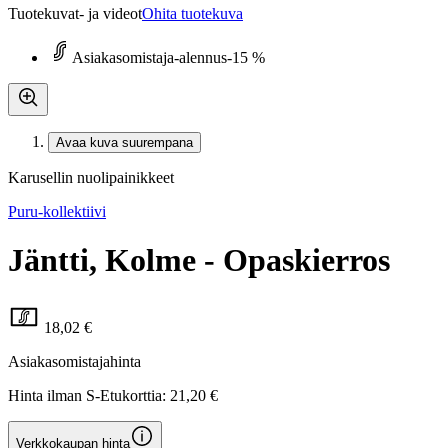
Tuotekuvat- ja videot
Ohita tuotekuva
Asiakasomistaja-alennus
-15 %
Avaa kuva suurempana
Karusellin nuolipainikkeet
Puru-kollektiivi
Jäntti, Kolme - Opaskierros
18,02 €
Asiakasomistajahinta
Hinta ilman S-Etukorttia:
21,20 €
Verkkokaupan hinta