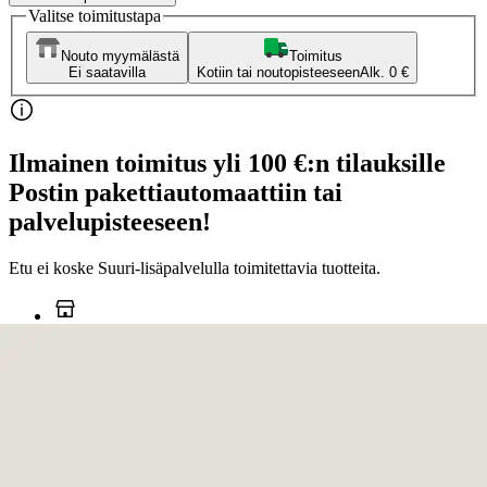
Valitse toimitustapa
Nouto myymälästä
Toimitus
Ei saatavilla
Kotiin tai noutopisteeseen
Alk. 0 €
Ilmainen toimitus yli 100 €:n tilauksille
Postin pakettiautomaattiin tai
palvelupisteeseen!
Etu ei koske Suuri‑lisäpalvelulla toimitettavia tuotteita.
Tarkista myymäläsaatavuus
Ei saatavilla