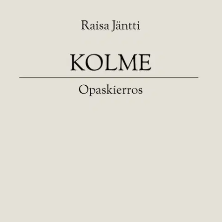
Tuotekuvaus
Ja me lähdemme avaruuteen peittonamme ainoastaan vieraiden
ihmisten keksinnöt. Kolme | Opaskierros on yksi osa kolmiosaista
runoteosta. Teoksen muut osat ovat Kolme | Labyrintti ja Kolme |
Pohjapiirros. Kirjojen väliin punoutuu kielen ja viittausten verkosto,
joka kuljettaa lukijan osien läpi. Järjestys on vapaasti valittavissa.
Kolme tutkii tilaa ihmisen sisäpuolen ja äärettömän avaruuden
mittakaavoilla. Se kysyy, miten elää sekä oman ruumiin että
planeetan rajallisuuden kanssa.
Ominaisuudet
Oletko tyytyväinen tuotetietoihin?