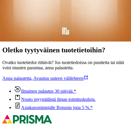
Näytä lisää
tuotekuvausta
Ominaisuudet
Oletko tyytyväinen tuotetietoihin?
Ovatko tuotetiedot riittävät? Jos tuotetiedoissa on puutteita tai niitä
voisi muuten parantaa, anna palautetta.
Anna palautetta
,
Avautuu uuteen välilehteen
Ilmainen palautus 30 päivää.*
Nouto myymälästä ilman toimituskuluja.
Asiakasomistajalle Bonusta jopa 5 %.*