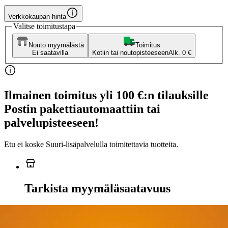
Verkkokaupan hinta
Valitse toimitustapa
Nouto myymälästä
Toimitus
Ei saatavilla
Kotiin tai noutopisteeseen
Alk. 0 €
Ilmainen toimitus yli 100 €:n tilauksille
Postin pakettiautomaattiin tai
palvelupisteeseen!
Etu ei koske Suuri‑lisäpalvelulla toimitettavia tuotteita.
Tarkista myymäläsaatavuus