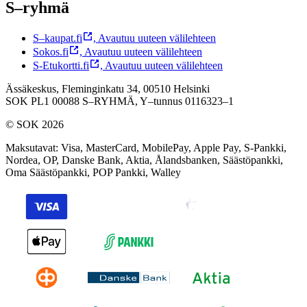
S–ryhmä
S–kaupat.fi
,
Avautuu uuteen välilehteen
Sokos.fi
,
Avautuu uuteen välilehteen
S-Etukortti.fi
,
Avautuu uuteen välilehteen
Ässäkeskus, Fleminginkatu 34, 00510 Helsinki
SOK PL1 00088 S–RYHMÄ,
Y–tunnus 0116323–1
© SOK 2026
Maksutavat
:
Visa, MasterCard, MobilePay, Apple Pay, S-Pankki,
Nordea, OP, Danske Bank, Aktia, Ålandsbanken, Säästöpankki,
Oma Säästöpankki, POP Pankki, Walley