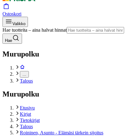
Ostoskori
Valikko
Hae tuotteita – aina halvat hinnat
Hae
Murupolku
…
Talous
Murupolku
Etusivu
Kirjat
Tietokirjat
Talous
Roininen, Asunto - Elämäsi tärkein sijoitus