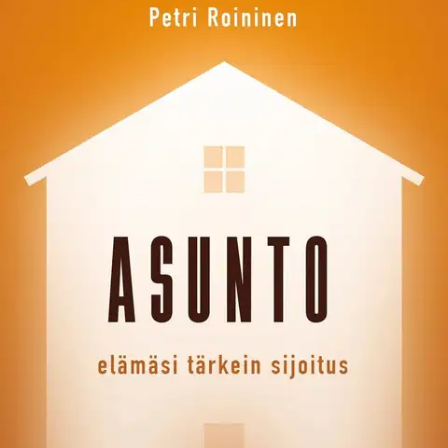
Ei saatavilla
Tuotekuvaus
Suomalaiset omistavat asuntoja yli 500 miljardilla eurolla, mikä
ylittää eläkejärjestelmän ja pörssiosakkeiden yhteenlasketun
summan. Lähes jokaisen kotitalouden keskeinen omaisuus
muodostuu asunnosta. Tässä kirjassa lukija haastetaan uusimaan
käsityksiään asuntosijoittamisesta, asuntopolitiikasta ja
rakentamisesta. Lisäksi teoksessa käsitellään muun muassa asuntojen
hinnanmuodostumista ja asuntokauppaa sekä pohditaan sitä, miltä
suomalainen tulevaisuuden asuminen saattaa näyttää.
Lue, mitä
asuntoihin painottuneen pörssiyhtiön toimitusjohtajalla on sanottavaa
elämäsi tärkeimmästä sijoituksesta, asunnoista ja asuntomarkkinasta.
Petri Roininen toimii kiinteistösijoittamiseen keskittyvän ja pörssin
päälistalla noteeratun Investors House Oyj:n toimitusjohtajana.
Lisäksi hän on toiminut toistakymmentä vuotta alan toimiala-
järjestöjen luottamustehtävissä. Roininen on aikaisemmin kirjoittanut
teoksen Yrittäjämäinen ote johtamiseen (Talentum 2011).