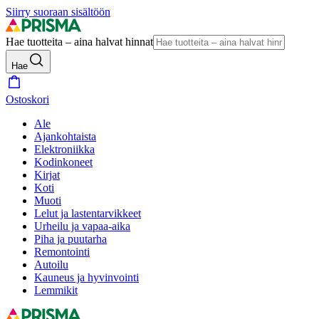
Siirry suoraan sisältöön
Hae tuotteita – aina halvat hinnat
Hae
Ostoskori
Ale
Ajankohtaista
Elektroniikka
Kodinkoneet
Kirjat
Koti
Muoti
Lelut ja lastentarvikkeet
Urheilu ja vapaa-aika
Piha ja puutarha
Remontointi
Autoilu
Kauneus ja hyvinvointi
Lemmikit