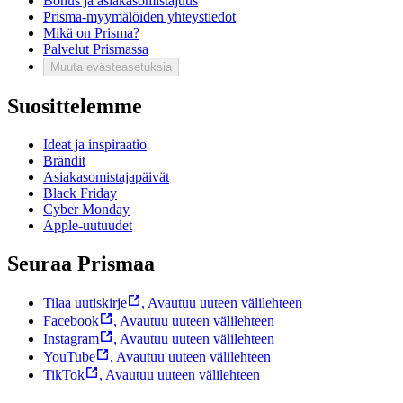
Bonus ja asiakasomistajuus
Prisma-myymälöiden yhteystiedot
Mikä on Prisma?
Palvelut Prismassa
Muuta evästeasetuksia
Suosittelemme
Ideat ja inspiraatio
Brändit
Asiakasomistajapäivät
Black Friday
Cyber Monday
Apple-uutuudet
Seuraa Prismaa
Tilaa uutiskirje
,
Avautuu uuteen välilehteen
Facebook
,
Avautuu uuteen välilehteen
Instagram
,
Avautuu uuteen välilehteen
YouTube
,
Avautuu uuteen välilehteen
TikTok
,
Avautuu uuteen välilehteen