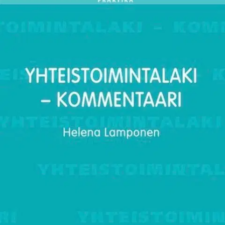
Ei saatavilla
Tuotekuvaus
Kirjassa käsitellään yrityksiä koskevan yhteistoimintalain sisältö,
käsitteet ja menettelyt sekä tarkastellaan erityisesti toistuvasti
soveltamisongelmia aiheuttavia kysymyksiä. Keskeinen näkökulma
on kestävä yhteistoiminta, sen hyödyt yritykselle ja henkilöstölle
sekä toteuttaminen käytännössä. Yhteistoiminta on oikein
ymmärrettynä yrityksen ja henkilöstön kannalta olennainen ja
toistaiseksi vajaakäytössä oleva voimavara.
Hyvällä
yhteistoiminnalla on vakuuttavia myönteisiä vaikutuksia sekä
yritykselle että henkilöstölle. Kestävällä tavalla toteutettuna
yhteistoiminta on avainasemassa yrityksessä sen toiminnan,
innovatiivisuuden, tuottavuuden ja talouden kehittämisessä. Tällöin
henkilöstöllä on työssään hyvät vaikutusmahdollisuudet. Teoksessa
hyödynnetty runsas oikeustapausaineisto ja tutkimustieto selventävät
yhteistoimintalain sisältöä sekä yhteistoiminnan merkitystä ja
toimivuutta. Kirjassa käsitellään myös, mitä
yhteistoimintaneuvottelujen toteuttaminen ”yhteistoiminnan