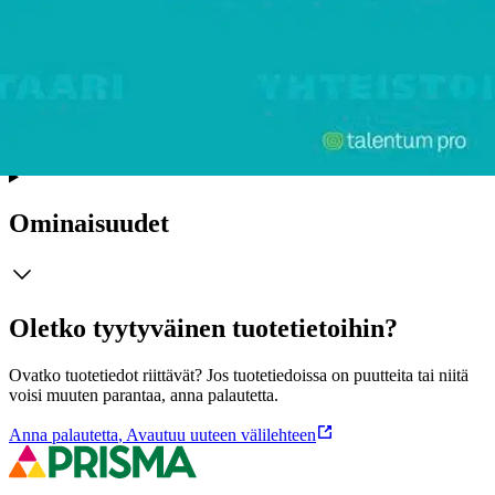
hengessä” tarkoittaa ja mistä asioista yhteistoimintaneuvotteluissa
voidaan sopia ja keiden välillä. Lisäksi selvitetään yhteistoimintalain
taustaa eli EU-oikeutta ja Euroopan neuvoston sääntelyä. Teos
soveltuu erityisesti henkilöstötehtävissä toimiville, asianajotehtäviä
hoitaville sekä liitoissa ja järjestöissä eri tehtävissä työskenteleville.
Teos sopii myös oppikirjaksi korkeakouluihin.
Näytä lisää
tuotekuvausta
Ominaisuudet
Oletko tyytyväinen tuotetietoihin?
Ovatko tuotetiedot riittävät? Jos tuotetiedoissa on puutteita tai niitä
voisi muuten parantaa, anna palautetta.
Anna palautetta
,
Avautuu uuteen välilehteen