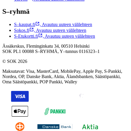
S–ryhmä
S–kaupat.fi
,
Avautuu uuteen välilehteen
Sokos.fi
,
Avautuu uuteen välilehteen
S-Etukortti.fi
,
Avautuu uuteen välilehteen
Ässäkeskus, Fleminginkatu 34, 00510 Helsinki
SOK PL1 00088 S–RYHMÄ,
Y–tunnus 0116323–1
© SOK 2026
Maksutavat
:
Visa, MasterCard, MobilePay, Apple Pay, S-Pankki,
Nordea, OP, Danske Bank, Aktia, Ålandsbanken, Säästöpankki,
Oma Säästöpankki, POP Pankki, Walley