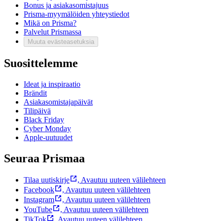
Bonus ja asiakasomistajuus
Prisma-myymälöiden yhteystiedot
Mikä on Prisma?
Palvelut Prismassa
Muuta evästeasetuksia
Suosittelemme
Ideat ja inspiraatio
Brändit
Asiakasomistajapäivät
Tilipäivä
Black Friday
Cyber Monday
Apple-uutuudet
Seuraa Prismaa
Tilaa uutiskirje
,
Avautuu uuteen välilehteen
Facebook
,
Avautuu uuteen välilehteen
Instagram
,
Avautuu uuteen välilehteen
YouTube
,
Avautuu uuteen välilehteen
TikTok
,
Avautuu uuteen välilehteen