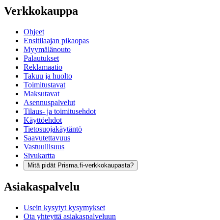
Verkkokauppa
Ohjeet
Ensitilaajan pikaopas
Myymälänouto
Palautukset
Reklamaatio
Takuu ja huolto
Toimitustavat
Maksutavat
Asennuspalvelut
Tilaus- ja toimitusehdot
Käyttöehdot
Tietosuojakäytäntö
Saavutettavuus
Vastuullisuus
Sivukartta
Mitä pidät Prisma.fi-verkkokaupasta?
Asiakaspalvelu
Usein kysytyt kysymykset
Ota yhteyttä asiakaspalveluun