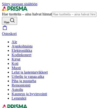
Siirry suoraan sisältöön
Hae tuotteita – aina halvat hinnat
Hae
Ostoskori
Ale
Ajankohtaista
Elektroniikka
Kodinkoneet
Kirjat
Koti
Muoti
Lelut ja lastentarvikkeet
Urheilu ja vapaa-aika
Piha ja puutarha
Remontointi
Autoilu
Kauneus ja hyvinvointi
Lemmikit