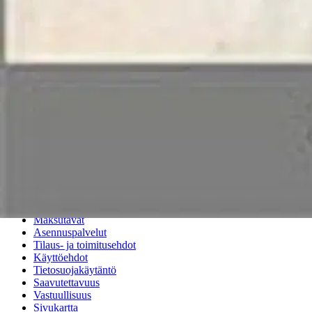
Nouto myymälästä ilman toimituskuluja.
Asiakasomistajalle Bonusta jopa 5 %.*
Verkkokauppa
Ohjeet
Ensitilaajan pikaopas
Myymälänouto
Palautukset
Reklamaatio
Takuu ja huolto
Toimitustavat
Maksutavat
Asennuspalvelut
Tilaus- ja toimitusehdot
Käyttöehdot
Tietosuojakäytäntö
Saavutettavuus
Vastuullisuus
Sivukartta