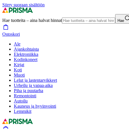
Siirry suoraan sisältöön
Hae tuotteita – aina halvat hinnat
Hae
Ostoskori
Ale
Ajankohtaista
Elektroniikka
Kodinkoneet
Kirjat
Koti
Muoti
Lelut ja lastentarvikkeet
Urheilu ja vapaa-aika
Piha ja puutarha
Remontointi
Autoilu
Kauneus ja hyvinvointi
Lemmikit