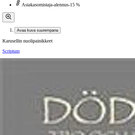
Asiakasomistaja-alennus
-15 %
Avaa kuva suurempana
Karusellin nuolipainikkeet
Scriptum
Lönnqvist, Dödens ansikte - tro 
23,21 €
Asiakasomistajahinta
Hinta ilman S-Etukorttia:
27,30 €
Verkkokaupan hinta
Valitse toimitustapa