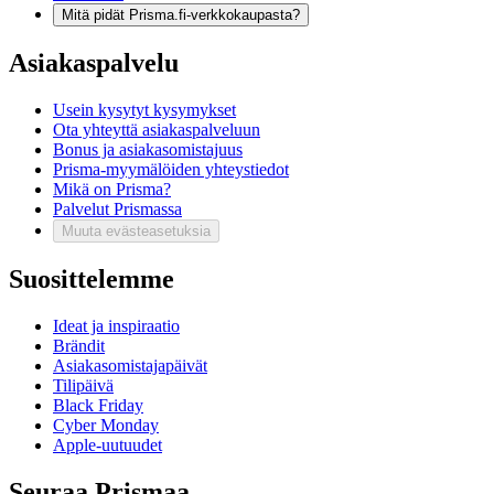
Mitä pidät Prisma.fi-verkkokaupasta?
Asiakaspalvelu
Usein kysytyt kysymykset
Ota yhteyttä asiakaspalveluun
Bonus ja asiakasomistajuus
Prisma-myymälöiden yhteystiedot
Mikä on Prisma?
Palvelut Prismassa
Muuta evästeasetuksia
Suosittelemme
Ideat ja inspiraatio
Brändit
Asiakasomistajapäivät
Tilipäivä
Black Friday
Cyber Monday
Apple-uutuudet
Seuraa Prismaa