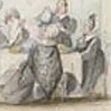
ttats som en skepnad med mänskliga drag som attraherar hela
och förintelse följer i dödens spår.
Människan har genom en riklig
änniskan som kulturvarelse skapat för att komma tillrätta med döden
 76 bygdemeddelare i Finlands svenskbygder, födda ca 1880-1920, som
ikt material av föremål, konstverk och bilder i kyrkor, museer och