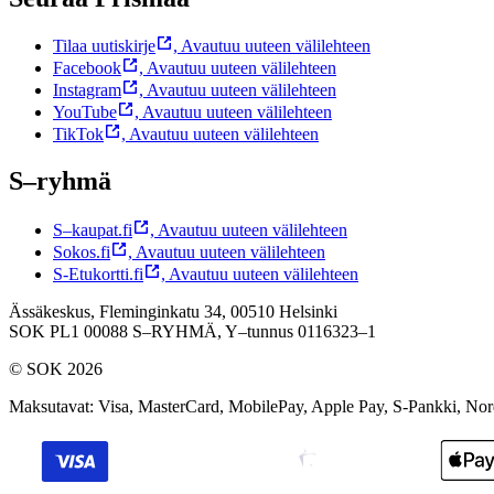
Tilaa uutiskirje
,
Avautuu uuteen välilehteen
Facebook
,
Avautuu uuteen välilehteen
Instagram
,
Avautuu uuteen välilehteen
YouTube
,
Avautuu uuteen välilehteen
TikTok
,
Avautuu uuteen välilehteen
S–ryhmä
S–kaupat.fi
,
Avautuu uuteen välilehteen
Sokos.fi
,
Avautuu uuteen välilehteen
S-Etukortti.fi
,
Avautuu uuteen välilehteen
Ässäkeskus, Fleminginkatu 34, 00510 Helsinki
SOK PL1 00088 S–RYHMÄ,
Y–tunnus 0116323–1
© SOK 2026
Maksutavat
:
Visa, MasterCard, MobilePay, Apple Pay, S-Pankki, No