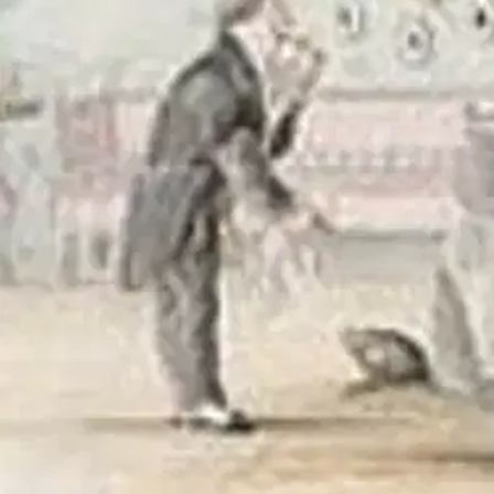
synlig, tidsbunden och tidlös, aktiv och passiv. Döden har ofta uppfa
er och värme, men också skugga, kyla, vällust, avsky, kärlek, sexualitet 
lidka och tämja döden. Dödens ansikte beskriver några av de strategier m
liga berättelserna och upplevelserna. Traditionen har skrivits ner av
lyses med utdrag ur historiska dokument, dagböcker och memoarer. Ett r
oisi muuten parantaa, anna palautetta.