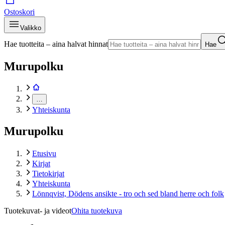
Ostoskori
Valikko
Hae tuotteita – aina halvat hinnat
Hae
Murupolku
…
Yhteiskunta
Murupolku
Etusivu
Kirjat
Tietokirjat
Yhteiskunta
Lönnqvist, Dödens ansikte - tro och sed bland herre och folk
Tuotekuvat- ja videot
Ohita tuotekuva