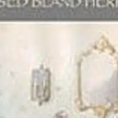
stin pakettiautomaattiin tai palvelupisteesee