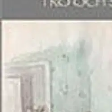
Nouto myymälästä
Toimitus
Ei saatavilla
Kotiin tai noutopisteeseen
Alk. 0 €
Ilmainen toimitus yli 100 €:n tilauksille Po
Etu ei koske Suuri‑lisäpalvelulla toimitettavia tuotteita.
Tarkista myymäläsaatavuus
Ei saatavilla
Tuotekuvaus