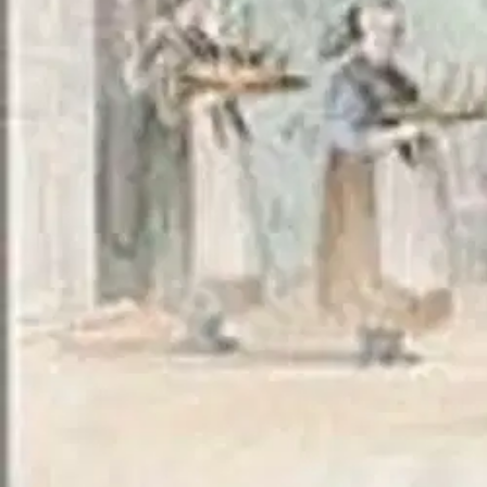
Döden är en oåtkomlig makt: närvarande och frånvarande, synlig och o
känslolivet. Symboliskt har döden getts drag av ljus, renhet, ljud, doft
flora av sedvänjor, ritualer och trosföreställningar försökt förstå, b
som en biologiskt omutbar makt. Bokens tyngdpunkt vilar på de mänsk
svar på en frågelista 1967-68. Sedvänjorna bland de högre stånden be
arkiv avtäcker Dödens ansikte.
Näytä lisää
tuotekuvausta
Ominaisuudet
Oletko tyytyväinen tuotetietoihin?
Ovatko tuotetiedot riittävät? Jos tuotetiedoissa on puutteita tai niitä v
Anna palautetta
,
Avautuu uuteen välilehteen
Ilmainen palautus 30 päivää.*